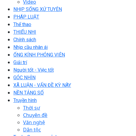
Video
NHỊP SỐNG XỨ TUYÊN
PHÁP LUẬT
Thể thao
THIẾU NHI
Chính sách
Nhịp cầu nhân ái
ỐNG KÍNH PHÓNG VIÊN
Giải trí
Người tốt - Việc tốt
GÓC NHÌN
XÃ LUẬN - VẤN ĐỀ KỲ NÀY
NỀN TẢNG SỐ
Truyền hình
Thời sự
Chuyên đề
Văn nghệ
Dân tộc