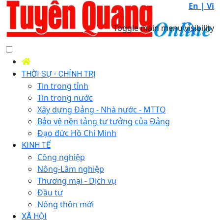
En |
Vi
Toggle main menu visibility
THỜI SỰ - CHÍNH TRỊ
Tin trong tỉnh
Tin trong nước
Xây dựng Đảng - Nhà nước - MTTQ
Bảo vệ nền tảng tư tưởng của Đảng
Đạo đức Hồ Chí Minh
KINH TẾ
Công nghiệp
Nông-Lâm nghiệp
Thương mại - Dịch vụ
Đầu tư
Nông thôn mới
XÃ HỘI