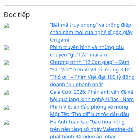
Đọc tiếp
“Bát mã truy phong” và thông điệp
chào năm mới của nghệ sĩ gấp giấy
Origami
Phim truyền hình và những câu
chuyện “giữ lửa” mái ấm
Chương trình “12 Con giáp” - Đậm
“Sắc Việt” trên VTV3 tối mùng 3 Tết
“Thỏ ơi!” – Phim Việt đạt 100 tỷ đồng
doanh thu nhanh nhất
Gala Cười 2026: Phản ánh vấn đề xã
hội qua lăng kính nghệ sĩ Bắc - Nam
Phim Việt áp đảo phòng vé mùng
Một Tết: “Thỏ ơi!” bứt tốc dẫn đầu
Hà Anh Tuấn tạo “bão hoa hồng”
trên nền tảng số ngày Valentine khi
phát hành 34 video âm nhạc