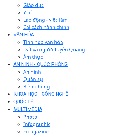
Giáo dục
Y tế
Lao động - việc làm
Cải cách hành chính
VĂN HÓA
Tinh hoa văn hóa
Đất và người Tuyên Quang
Ẩm thực
AN NINH - QUỐC PHÒNG
An ninh
Quân sự
Biên phòng
KHOA HỌC - CÔNG NGHỆ
QUỐC TẾ
MULTIMEDIA
Photo
Infographic
Emagazine