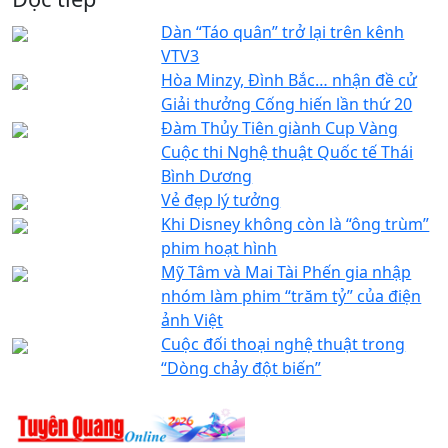
Dàn “Táo quân” trở lại trên kênh
VTV3
Hòa Minzy, Đình Bắc… nhận đề cử
Giải thưởng Cống hiến lần thứ 20
Đàm Thủy Tiên giành Cup Vàng
Cuộc thi Nghệ thuật Quốc tế Thái
Bình Dương
Vẻ đẹp lý tưởng
Khi Disney không còn là “ông trùm”
phim hoạt hình
Mỹ Tâm và Mai Tài Phến gia nhập
nhóm làm phim “trăm tỷ” của điện
ảnh Việt
Cuộc đối thoại nghệ thuật trong
“Dòng chảy đột biến”