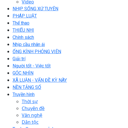
Video
NHỊP SỐNG XỨ TUYÊN
PHÁP LUẬT
Thể thao
THIẾU NHI
Chính sách
Nhịp cầu nhân ái
ỐNG KÍNH PHÓNG VIÊN
Giải trí
Người tốt - Việc tốt
GÓC NHÌN
XÃ LUẬN - VẤN ĐỀ KỲ NÀY
NỀN TẢNG SỐ
Truyền hình
Thời sự
Chuyên đề
Văn nghệ
Dân tộc