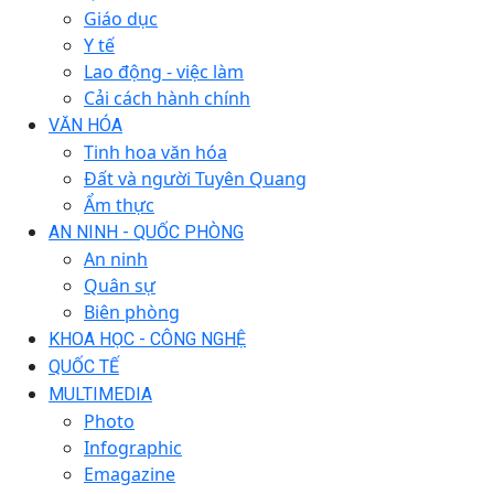
Giáo dục
Y tế
Lao động - việc làm
Cải cách hành chính
VĂN HÓA
Tinh hoa văn hóa
Đất và người Tuyên Quang
Ẩm thực
AN NINH - QUỐC PHÒNG
An ninh
Quân sự
Biên phòng
KHOA HỌC - CÔNG NGHỆ
QUỐC TẾ
MULTIMEDIA
Photo
Infographic
Emagazine