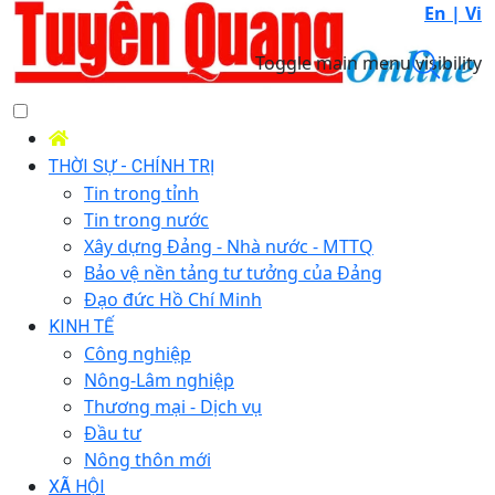
En |
Vi
Toggle main menu visibility
THỜI SỰ - CHÍNH TRỊ
Tin trong tỉnh
Tin trong nước
Xây dựng Đảng - Nhà nước - MTTQ
Bảo vệ nền tảng tư tưởng của Đảng
Đạo đức Hồ Chí Minh
KINH TẾ
Công nghiệp
Nông-Lâm nghiệp
Thương mại - Dịch vụ
Đầu tư
Nông thôn mới
XÃ HỘI