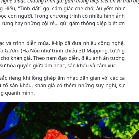
nghệ thuật, chương trình gửi gắm thông điệp biết ơn và trân q
 Hiếu, “Tình đất” gợi cảm giác che chở, âu yếm như
bọc con người. Trong chương trình có nhiều hình ảnh
hu rừng hay những cội rễ… gửi gắm thông điệp biết ơn
ạc và trình diễn múa, ê-kíp đã đưa nhiều công nghệ,
Hồ Gươm (Hà Nội) như trình chiếu 3D Mapping, tương
cho khán giả. Theo nam đạo diễn, điều anh ấn tượng
 sự hòa quyện giữa âm nhạc, sân khấu và cảm xúc.
ắc riêng khi lồng ghép âm nhạc dân gian với các ca
u tố sân khấu, khán giả có thêm những suy nghĩ, sự
ng quanh mình.