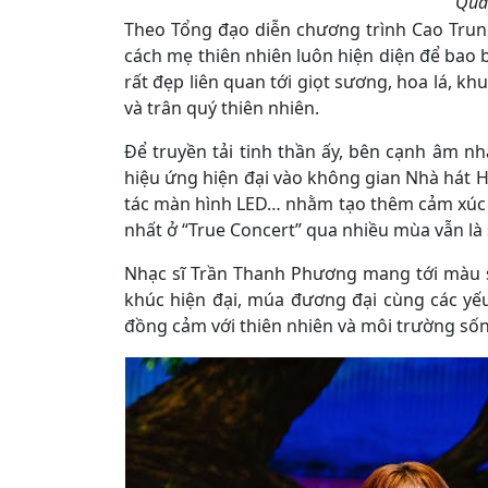
Qua 
Theo Tổng đạo diễn chương trình Cao Trung
cách mẹ thiên nhiên luôn hiện diện để bao 
rất đẹp liên quan tới giọt sương, hoa lá, k
và trân quý thiên nhiên.
Để truyền tải tinh thần ấy, bên cạnh âm nh
hiệu ứng hiện đại vào không gian Nhà hát 
tác màn hình LED… nhằm tạo thêm cảm xúc 
nhất ở “True Concert” qua nhiều mùa vẫn là
Nhạc sĩ Trần Thanh Phương mang tới màu s
khúc hiện đại, múa đương đại cùng các yế
đồng cảm với thiên nhiên và môi trường số