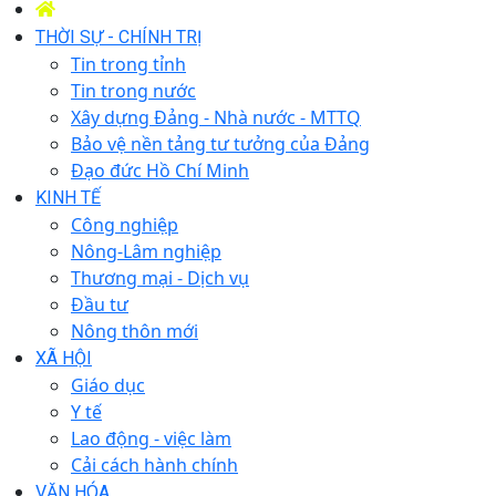
THỜI SỰ - CHÍNH TRỊ
Tin trong tỉnh
Tin trong nước
Xây dựng Đảng - Nhà nước - MTTQ
Bảo vệ nền tảng tư tưởng của Đảng
Đạo đức Hồ Chí Minh
KINH TẾ
Công nghiệp
Nông-Lâm nghiệp
Thương mại - Dịch vụ
Đầu tư
Nông thôn mới
XÃ HỘI
Giáo dục
Y tế
Lao động - việc làm
Cải cách hành chính
VĂN HÓA