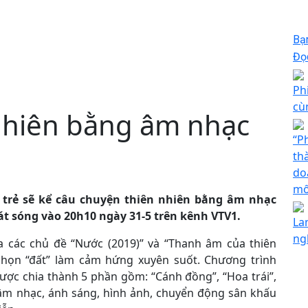
Bạ
Đọc
Ph
cù
nhiên bằng âm nhạc
“P
th
do
mố
ĩ trẻ sẽ kể câu chuyện thiên nhiên bằng âm nhạc
hát sóng vào 20h10 ngày 31-5 trên kênh VTV1.
La
ng
ua các chủ đề “Nước (2019)” và “Thanh âm của thiên
 chọn “đất” làm cảm hứng xuyên suốt. Chương trình
được chia thành 5 phần gồm: “Cánh đồng”, “Hoa trái”,
g âm nhạc, ánh sáng, hình ảnh, chuyển động sân khấu