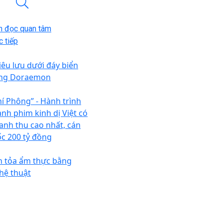
n đọc quan tâm
 tiếp
iêu lưu dưới đáy biển
ng Doraemon
hí Phông” - Hành trình
ành phim kinh dị Việt có
anh thu cao nhất, cán
c 200 tỷ đồng
n tỏa ẩm thực bằng
hệ thuật