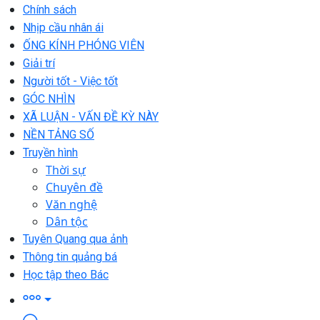
Chính sách
Nhịp cầu nhân ái
ỐNG KÍNH PHÓNG VIÊN
Giải trí
Người tốt - Việc tốt
GÓC NHÌN
XÃ LUẬN - VẤN ĐỀ KỲ NÀY
NỀN TẢNG SỐ
Truyền hình
Thời sự
Chuyên đề
Văn nghệ
Dân tộc
Tuyên Quang qua ảnh
Thông tin quảng bá
Học tập theo Bác