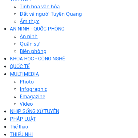
Tinh hoa văn hóa
Đất và người Tuyên Quang
Ẩm thực
AN NINH - QUỐC PHÒNG
An ninh
Quân sự
Biên phòng
KHOA HỌC - CÔNG NGHỆ
QUỐC TẾ
MULTIMEDIA
Photo
Infographic
Emagazine
Video
NHỊP SỐNG XỨ TUYÊN
PHÁP LUẬT
Thể thao
THIẾU NHI