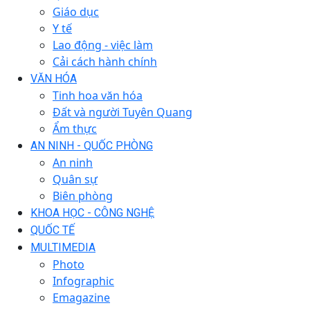
Giáo dục
Y tế
Lao động - việc làm
Cải cách hành chính
VĂN HÓA
Tinh hoa văn hóa
Đất và người Tuyên Quang
Ẩm thực
AN NINH - QUỐC PHÒNG
An ninh
Quân sự
Biên phòng
KHOA HỌC - CÔNG NGHỆ
QUỐC TẾ
MULTIMEDIA
Photo
Infographic
Emagazine