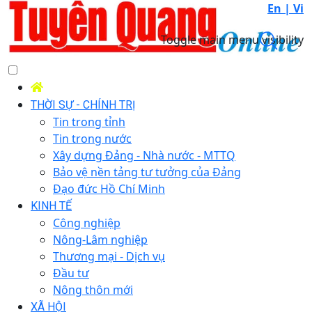
En |
Vi
Toggle main menu visibility
THỜI SỰ - CHÍNH TRỊ
Tin trong tỉnh
Tin trong nước
Xây dựng Đảng - Nhà nước - MTTQ
Bảo vệ nền tảng tư tưởng của Đảng
Đạo đức Hồ Chí Minh
KINH TẾ
Công nghiệp
Nông-Lâm nghiệp
Thương mại - Dịch vụ
Đầu tư
Nông thôn mới
XÃ HỘI