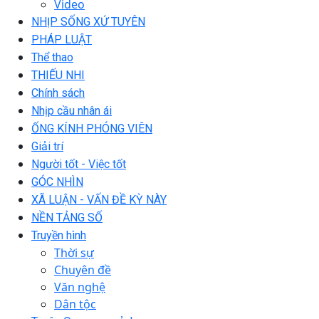
Video
NHỊP SỐNG XỨ TUYÊN
PHÁP LUẬT
Thể thao
THIẾU NHI
Chính sách
Nhịp cầu nhân ái
ỐNG KÍNH PHÓNG VIÊN
Giải trí
Người tốt - Việc tốt
GÓC NHÌN
XÃ LUẬN - VẤN ĐỀ KỲ NÀY
NỀN TẢNG SỐ
Truyền hình
Thời sự
Chuyên đề
Văn nghệ
Dân tộc