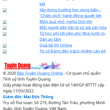
kết
Xây dựng trường học vùng biên –
“Chiến dịch” hành động quyết liệt
Món quà nhỏ, nghĩa tình lớn
Mỗi người dân hãy là sứ giả văn hóa
Từ học phí tới viện phí: Nhà nước lo,
Dân an tâm
Quá tải thi Online
Từ cờ Đảng đến trách nhiệm cán bộ
© 2020
Báo Tuyên Quang Online
- Cơ quan chủ quản:
Tỉnh uỷ tỉnh Tuyên Quang
Giấy phép hoạt động báo điện tử số 140/GP-BTTTT cấp
ngày 17/03/2022
Giám đốc: Mai Đức Thông
Trụ sở Tòa soạn: Số 219, đường Tân Trào, phường Minh
Xuân, tỉnh Tuyên Quang, Việt Nam.