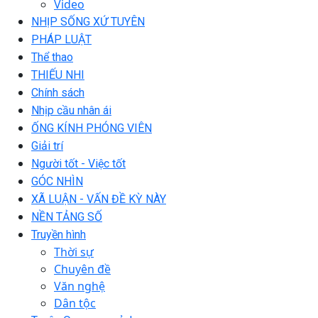
Video
NHỊP SỐNG XỨ TUYÊN
PHÁP LUẬT
Thể thao
THIẾU NHI
Chính sách
Nhịp cầu nhân ái
ỐNG KÍNH PHÓNG VIÊN
Giải trí
Người tốt - Việc tốt
GÓC NHÌN
XÃ LUẬN - VẤN ĐỀ KỲ NÀY
NỀN TẢNG SỐ
Truyền hình
Thời sự
Chuyên đề
Văn nghệ
Dân tộc