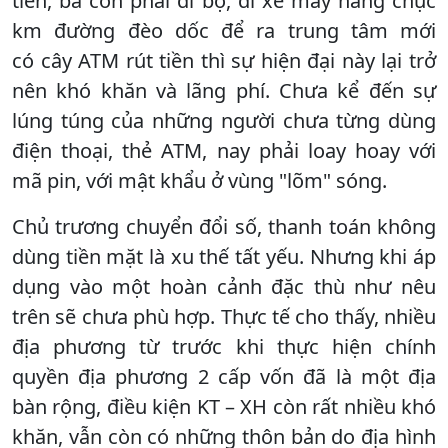
tiền, bà con phải đi bộ, đi xe máy hàng chục
km đường đèo dốc để ra trung tâm mới
có cây ATM rút tiền thì sự hiện đại này lại trở
nên khó khăn và lãng phí. Chưa kể đến sự
lúng túng của những người chưa từng dùng
điện thoại, thẻ ATM, nay phải loay hoay với
mã pin, với mật khẩu ở vùng "lõm" sóng.
Chủ trương chuyển đổi số, thanh toán không
dùng tiền mặt là xu thế tất yếu. Nhưng khi áp
dụng vào một hoàn cảnh đặc thù như nêu
trên sẽ chưa phù hợp. Thực tế cho thấy, nhiều
địa phương từ trước khi thực hiện chính
quyền địa phương 2 cấp vốn đã là một địa
bàn rộng, điều kiện KT – XH còn rất nhiều khó
khăn, vẫn còn có những thôn bản do địa hình