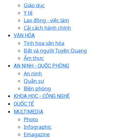
Giáo dục
Y tế
Lao động - việc làm
Cải cách hành chính
VĂN HÓA
Tinh hoa văn hóa
Đất và người Tuyên Quang
Ẩm thực
AN NINH - QUỐC PHÒNG
An ninh
Quân sự
Biên phòng
KHOA HỌC - CÔNG NGHỆ
QUỐC TẾ
MULTIMEDIA
Photo
Infographic
Emagazine