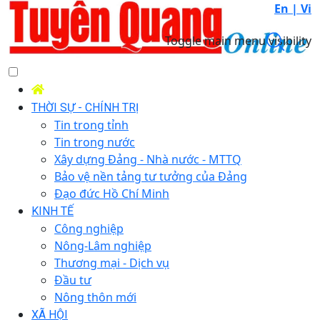
En |
Vi
Toggle main menu visibility
THỜI SỰ - CHÍNH TRỊ
Tin trong tỉnh
Tin trong nước
Xây dựng Đảng - Nhà nước - MTTQ
Bảo vệ nền tảng tư tưởng của Đảng
Đạo đức Hồ Chí Minh
KINH TẾ
Công nghiệp
Nông-Lâm nghiệp
Thương mại - Dịch vụ
Đầu tư
Nông thôn mới
XÃ HỘI