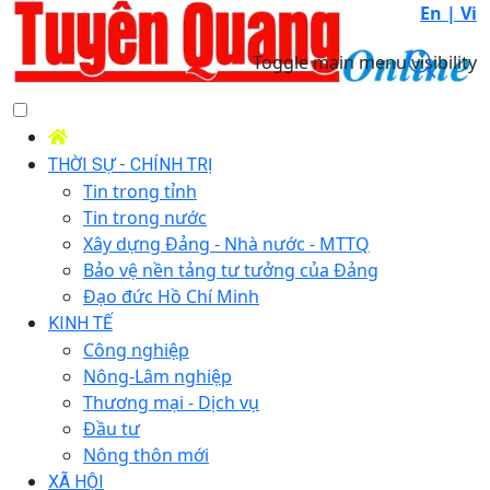
En |
Vi
Toggle main menu visibility
THỜI SỰ - CHÍNH TRỊ
Tin trong tỉnh
Tin trong nước
Xây dựng Đảng - Nhà nước - MTTQ
Bảo vệ nền tảng tư tưởng của Đảng
Đạo đức Hồ Chí Minh
KINH TẾ
Công nghiệp
Nông-Lâm nghiệp
Thương mại - Dịch vụ
Đầu tư
Nông thôn mới
XÃ HỘI