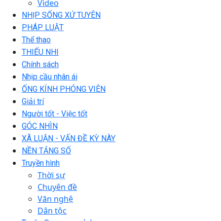
Video
NHỊP SỐNG XỨ TUYÊN
PHÁP LUẬT
Thể thao
THIẾU NHI
Chính sách
Nhịp cầu nhân ái
ỐNG KÍNH PHÓNG VIÊN
Giải trí
Người tốt - Việc tốt
GÓC NHÌN
XÃ LUẬN - VẤN ĐỀ KỲ NÀY
NỀN TẢNG SỐ
Truyền hình
Thời sự
Chuyên đề
Văn nghệ
Dân tộc