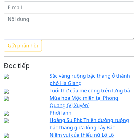
Đọc tiếp
Sắc vàng ruộng bậc thang ở thành
phố Hà Giang
Tuổi thơ của mẹ cũng trên lưng bà
Mùa hoa Mộc miên tại Phong
Quang (Vị Xuyên)
Phơi lanh
Hoàng Su Phì: Thiên đường ruộng
bậc thang giữa lòng Tây Bắc
Niềm vui của thiếu nữ Lô Lô