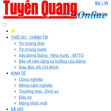
En |
Vi
Toggle main menu visibility
THỜI SỰ - CHÍNH TRỊ
Tin trong tỉnh
Tin trong nước
Xây dựng Đảng - Nhà nước - MTTQ
Bảo vệ nền tảng tư tưởng của Đảng
Đạo đức Hồ Chí Minh
KINH TẾ
Công nghiệp
Nông-Lâm nghiệp
Thương mại - Dịch vụ
Đầu tư
Nông thôn mới
XÃ HỘI