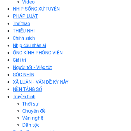
Video
NHỊP SỐNG XỨ TUYÊN
PHÁP LUẬT
Thể thao
THIẾU NHI
Chính sách
Nhịp cầu nhân ái
ỐNG KÍNH PHÓNG VIÊN
Giải trí
Người tốt - Việc tốt
GÓC NHÌN
XÃ LUẬN - VẤN ĐỀ KỲ NÀY
NỀN TẢNG SỐ
Truyền hình
Thời sự
Chuyên đề
Văn nghệ
Dân tộc