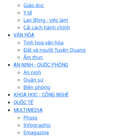
Giáo dục
Y tế
Lao động - việc làm
Cải cách hành chính
VĂN HÓA
Tinh hoa văn hóa
Đất và người Tuyên Quang
Ẩm thực
AN NINH - QUỐC PHÒNG
An ninh
Quân sự
Biên phòng
KHOA HỌC - CÔNG NGHỆ
QUỐC TẾ
MULTIMEDIA
Photo
Infographic
Emagazine