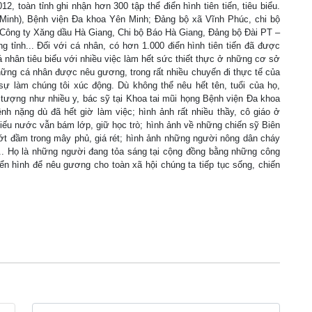
 toàn tỉnh ghi nhận hơn 300 tập thể điển hình tiên tiến, tiêu biểu.
Minh), Bệnh viện Đa khoa Yên Minh; Đảng bộ xã Vĩnh Phúc, chi bộ
Công ty Xăng dầu Hà Giang, Chi bộ Báo Hà Giang, Đảng bộ Đài PT –
ng tỉnh... Đối với cá nhân, có hơn 1.000 điển hình tiên tiến đã được
á nhân tiêu biểu với nhiều việc làm hết sức thiết thực ở những cơ sở
hững cá nhân được nêu gương, trong rất nhiều chuyến đi thực tế của
sự làm chúng tôi xúc động. Dù không thể nêu hết tên, tuổi của họ,
tượng như nhiều y, bác sỹ tại Khoa tai mũi họng Bệnh viện Đa khoa
h nặng dù đã hết giờ làm việc; hình ảnh rất nhiều thầy, cô giáo ở
iếu nước vẫn bám lớp, giữ học trò; hình ảnh về những chiến sỹ Biên
t đầm trong mây phủ, giá rét; hình ảnh những người nông dân cháy
.. Họ là những người đang tỏa sáng tại cộng đồng bằng những công
điển hình để nêu gương cho toàn xã hội chúng ta tiếp tục sống, chiến