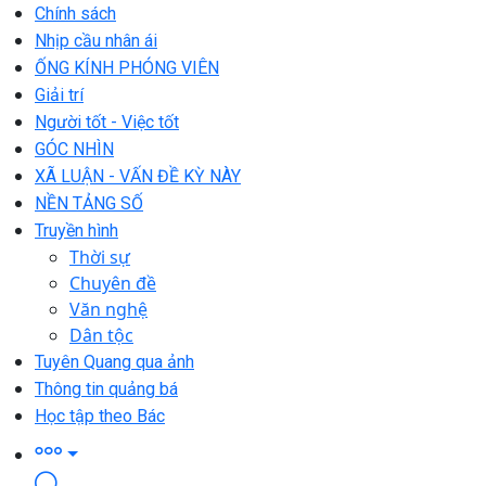
Chính sách
Nhịp cầu nhân ái
ỐNG KÍNH PHÓNG VIÊN
Giải trí
Người tốt - Việc tốt
GÓC NHÌN
XÃ LUẬN - VẤN ĐỀ KỲ NÀY
NỀN TẢNG SỐ
Truyền hình
Thời sự
Chuyên đề
Văn nghệ
Dân tộc
Tuyên Quang qua ảnh
Thông tin quảng bá
Học tập theo Bác