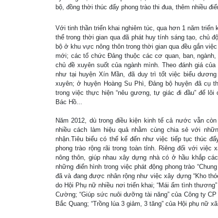
bộ, đồng thời thúc đẩy phong trào thi đua, thêm nhiều điển 
Với tinh thần triển khai nghiêm túc, qua hơn 1 năm triển
thể trong thời gian qua đã phát huy tính sáng tạo, chủ đ
bộ ở khu vực nông thôn trong thời gian qua đều gắn việc
mới; các tổ chức Đảng thuộc các cơ quan, ban, ngành, đ
chủ đề xuyên suốt của ngành mình. Theo đánh giá của 
như tại huyện Xín Mần, đã duy trì tốt việc biểu dương 
xuyên; ở huyện Hoàng Su Phì, Đảng bộ huyện đã cụ th
trong việc thực hiện “nêu gương, tự giác đi đầu” để l
Bác Hồ...
Năm 2012, dù trong điều kiện kinh tế cả nước vẫn còn
nhiều cách làm hiệu quả nhằm cùng chia sẻ với nhữn
nhận.Tiêu biểu có thể kể đến như việc tiếp tục thúc đ
phong trào rộng rãi trong toàn tỉnh. Riêng đối với việ
nông thôn, giúp nhau xây dựng nhà có ở hầu khắp các
những điển hình trong việc phát động phong trào “Chung
đã và đang được nhân rộng như việc xây dựng “Kho thó
do Hội Phụ nữ nhiều nơi triển khai; “Mái ấm tình thươn
Cường; “Giúp sức nuôi dưỡng tài năng” của Công ty CP 
Bắc Quang; “Trồng lúa 3 giảm, 3 tăng” của Hội phụ nữ x