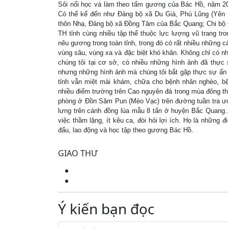
Sôi nổi học và làm theo tấm gương của Bác Hồ, năm 2012,
Có thể kể đến như Đảng bộ xã Du Già, Phú Lũng (Yên 
thôn Nhạ, Đảng bộ xã Đồng Tâm của Bắc Quang; Chi bộ 
TH tỉnh cùng nhiều tập thể thuộc lực lượng vũ trang tro
nêu gương trong toàn tỉnh, trong đó có rất nhiều những c
vùng sâu, vùng xa và đặc biệt khó khăn. Không chỉ có n
chúng tôi tại cơ sở, có nhiều những hình ảnh đã thực 
nhưng những hình ảnh mà chúng tôi bắt gặp thực sự ấn 
tỉnh vẫn miệt mài khám, chữa cho bệnh nhân nghèo, bện
nhiều điểm trường trên Cao nguyên đá trong mùa đông th
phòng ở Đồn Săm Pun (Mèo Vạc) trên đường tuần tra ướ
lưng trên cánh đồng lúa mẫu 8 tấn ở huyện Bắc Quang.
việc thầm lặng, ít kêu ca, đòi hỏi lợi ích. Họ là những 
đấu, lao động và học tập theo gương Bác Hồ.
GIAO THƯ
Ý kiến bạn đọc