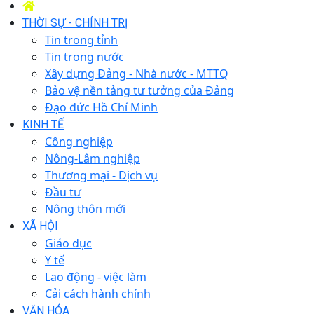
THỜI SỰ - CHÍNH TRỊ
Tin trong tỉnh
Tin trong nước
Xây dựng Đảng - Nhà nước - MTTQ
Bảo vệ nền tảng tư tưởng của Đảng
Đạo đức Hồ Chí Minh
KINH TẾ
Công nghiệp
Nông-Lâm nghiệp
Thương mại - Dịch vụ
Đầu tư
Nông thôn mới
XÃ HỘI
Giáo dục
Y tế
Lao động - việc làm
Cải cách hành chính
VĂN HÓA