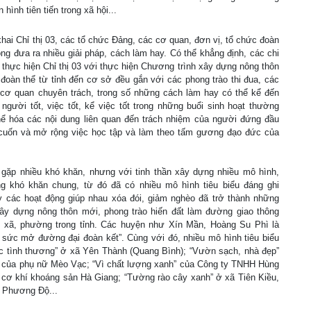
hình tiên tiến trong xã hội...
 khai Chỉ thị 03, các tổ chức Đảng, các cơ quan, đơn vị, tổ chức đoàn
ộng đưa ra nhiều giải pháp, cách làm hay. Có thể khẳng định, các chi
 thực hiện Chỉ thị 03 với thực hiện Chương trình xây dựng nông thôn
oàn thể từ tỉnh đến cơ sở đều gắn với các phong trào thi đua, các
cơ quan chuyên trách, trong số những cách làm hay có thể kể đến
người tốt, việc tốt, kể việc tốt trong những buổi sinh hoạt thường
ể hóa các nội dung liên quan đến trách nhiệm của người đứng đầu
ôi cuốn và mở rộng việc học tập và làm theo tấm gương đạo đức của
 gặp nhiều khó khăn, nhưng với tinh thần xây dựng nhiều mô hình,
g khó khăn chung, từ đó đã có nhiều mô hình tiêu biểu đáng ghi
ẩy các hoạt động giúp nhau xóa đói, giảm nghèo đã trở thành những
c xây dựng nông thôn mới, phong trào hiến đất làm đường giao thông
 xã, phường trong tỉnh. Các huyện như Xín Mần, Hoàng Su Phì là
 sức mở đường đại đoàn kết”. Cùng với đó, nhiều mô hình tiêu biểu
c tình thương” ở xã Yên Thành (Quang Bình); “Vườn sạch, nhà đẹp”
g” của phụ nữ Mèo Vạc; “Vì chất lượng xanh” của Công ty TNHH Hùng
cơ khí khoáng sản Hà Giang; “Tường rào cây xanh” ở xã Tiên Kiều,
ã Phương Độ...