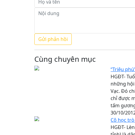
Cùng chuyên mục
“Triệu phú
HGĐT- Tuổi
những hội 
Vạc. Đó ch
chỉ được m
tấm gương 
30/10/201
Cô học trò
HGĐT- Lèng
tỉnh) là d