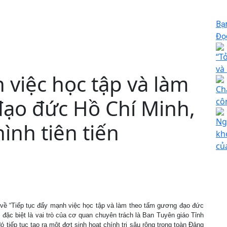
Bạ
Đọc
“T
và
 việc học tập và làm
Ch
ạo đức Hồ Chí Minh,
cô
Ng
ình tiên tiến
kh
củ
 về “Tiếp tục đẩy mạnh việc học tập và làm theo tấm gương đạo đức
đặc biệt là vai trò của cơ quan chuyên trách là Ban Tuyên giáo Tỉnh
 đó tiếp tục tạo ra một đợt sinh hoạt chính trị sâu rộng trong toàn Đảng