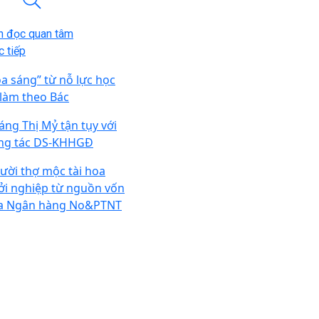
n đọc quan tâm
 tiếp
ỏa sáng” từ nỗ lực học
 làm theo Bác
áng Thị Mỷ tận tụy với
ng tác DS-KHHGĐ
ười thợ mộc tài hoa
ởi nghiệp từ nguồn vốn
a Ngân hàng No&PTNT