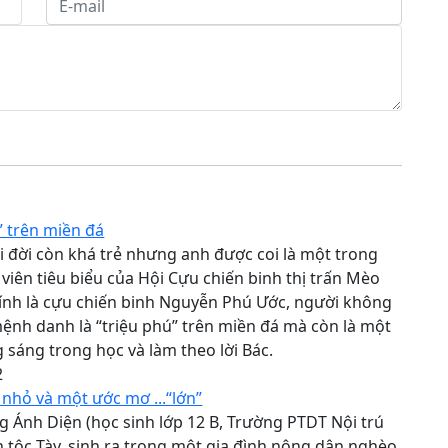
” trên miền đá
 đời còn khá trẻ nhưng anh được coi là một trong
viên tiêu biểu của Hội Cựu chiến binh thị trấn Mèo
ính là cựu chiến binh Nguyễn Phú Ước, người không
ệnh danh là “triệu phú” trên miền đá mà còn là một
sáng trong học và làm theo lời Bác.
2
 nhỏ và một ước mơ ...“lớn”
 Ánh Diện (học sinh lớp 12 B, Trường PTDT Nội trú
ân tộc Tày, sinh ra trong một gia đình nông dân nghèo