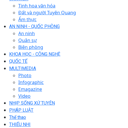
Tinh hoa văn hóa
Đất và người Tuyên Quang
Ẩm thực
AN NINH - QUỐC PHÒNG
An ninh
Quân sự
Biên phòng
KHOA HỌC - CÔNG NGHỆ
QUỐC TẾ
MULTIMEDIA
Photo
Infographic
Emagazine
Video
NHỊP SỐNG XỨ TUYÊN
PHÁP LUẬT
Thể thao
THIẾU NHI