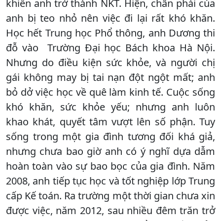
khiến anh trở thành NKT. Hiện, chân phải của
anh bị teo nhỏ nên việc đi lại rất khó khăn.
Học hết Trung học Phổ thông, anh Dương thi
đỗ vào Trường Đại học Bách khoa Hà Nội.
Nhưng do điều kiện sức khỏe, và người chị
gái không may bị tai nạn đột ngột mất; anh
bỏ dở việc học về quê làm kinh tế. Cuộc sống
khó khăn, sức khỏe yếu; nhưng anh luôn
khao khát, quyết tâm vượt lên số phận. Tuy
sống trong một gia đình tương đối khá giả,
nhưng chưa bao giờ anh có ý nghĩ dựa dẫm
hoàn toàn vào sự bao bọc của gia đình. Năm
2008, anh tiếp tục học và tốt nghiệp lớp Trung
cấp Kế toán. Ra trường một thời gian chưa xin
được việc, năm 2012, sau nhiều đêm trăn trở