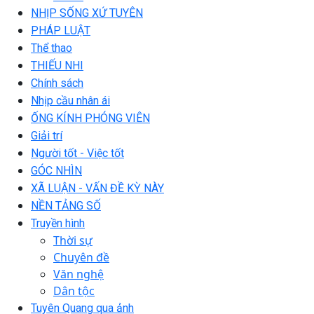
NHỊP SỐNG XỨ TUYÊN
PHÁP LUẬT
Thể thao
THIẾU NHI
Chính sách
Nhịp cầu nhân ái
ỐNG KÍNH PHÓNG VIÊN
Giải trí
Người tốt - Việc tốt
GÓC NHÌN
XÃ LUẬN - VẤN ĐỀ KỲ NÀY
NỀN TẢNG SỐ
Truyền hình
Thời sự
Chuyên đề
Văn nghệ
Dân tộc
Tuyên Quang qua ảnh