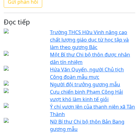
Đọc tiếp
Trường THCS Hữu Vinh nâng cao
chất lượng giáo dục từ học tập và
làm theo gương Bác
Một Bí thư Chi bộ thôn được nhân
dân tín nhiệm
Hứa Văn Quyến, người Chủ tịch
Công đoàn mẫu mực
Người đội trưởng gương mẫu
Cựu chiến binh Phạm Công Hải
vượt khó làm kinh tế giỏi
Ý chí vươn lên của thanh niên xã Tân
Thành
Nữ Bí thư Chi bộ thôn Bản Bang
gương mẫu