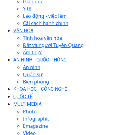
Giáo dục
Y tế
Lao động - việc làm
Cải cách hành chính
VĂN HÓA
Tinh hoa văn hóa
Đất và người Tuyên Quang
Ẩm thực
AN NINH - QUỐC PHÒNG
An ninh
Quân sự
Biên phòng
KHOA HỌC - CÔNG NGHỆ
QUỐC TẾ
MULTIMEDIA
Photo
Infographic
Emagazine
Video