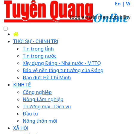
En |
Vi
Toggle main menu visibility
THỜI SỰ - CHÍNH TRỊ
Tin trong tỉnh
Tin trong nước
Xây dựng Đảng - Nhà nước - MTTQ
Bảo vệ nền tảng tư tưởng của Đảng
Đạo đức Hồ Chí Minh
KINH TẾ
Công nghiệp
Nông-Lâm nghiệp
Thương mại - Dịch vụ
Đầu tư
Nông thôn mới
XÃ HỘI