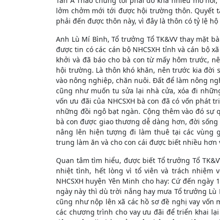
Tẩn A Thao chúng tôi phải đổ khá nhiều mồ hôi,
lởm chởm mới tới được hội trường thôn. Quyết t
phải đến được thôn này, vì đây là thôn có tỷ lệ h
Anh Lù Mí Bình, Tổ trưởng Tổ TK&VV thay mặt bà 
được tin có các cán bộ NHCSXH tỉnh và cán bộ xã 
khởi và đã báo cho bà con từ mấy hôm trước, nê
hội trường. Là thôn khó khăn, nên trước kia đời 
vào nông nghiệp, chăn nuôi. Đất để làm nông ngh
cũng như muốn tu sửa lại nhà cửa, xóa đi những
vốn ưu đãi của NHCSXH bà con đã có vốn phát tr
những đồi ngô bạt ngàn. Cộng thêm vào đó sự
bà con được giao thương dễ dàng hơn, đời sống b
nâng lên hiện tượng đi làm thuê tại các vùng 
trung làm ăn và cho con cái được biết nhiều hơn 
Quan tâm tìm hiểu, được biết Tổ trưởng Tổ TK&
nhiệt tình, hết lòng vì tổ viên và trách nhiệm
NHCSXH huyện Yên Minh cho hay: Cứ đến ngày 14 
ngày này thì dù trời nắng hay mưa Tổ trưởng Lù M
cũng như nộp lên xã các hồ sơ đề nghị vay vốn 
các chương trình cho vay ưu đãi để triển khai lạ