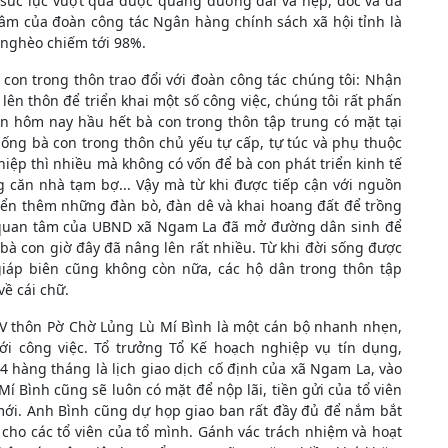
 sức lực vượt qua được quãng đường dài và hẹp, dốc và đá
âm của đoàn công tác Ngân hàng chính sách xã hội tỉnh là
ộ nghèo chiếm tới 98%.
con trong thôn trao đổi với đoàn công tác chúng tôi: Nhận
lên thôn để triển khai một số công việc, chúng tôi rất phấn
n hôm nay hầu hết bà con trong thôn tập trung có mặt tại
sống bà con trong thôn chủ yếu tự cấp, tự túc và phụ thuộc
iệp thì nhiều mà không có vốn để bà con phát triển kinh tế
 căn nhà tạm bợ... Vậy mà từ khi được tiếp cận với nguồn
iển thêm những đàn bò, đàn dê và khai hoang đất để trồng
 quan tâm của UBND xã Ngam La đã mở đường dân sinh để
à con giờ đây đã nâng lên rất nhiều. Từ khi đời sống được
giáp biên cũng không còn nữa, các hộ dân trong thôn tập
về cái chữ.
VV thôn Pờ Chờ Lủng Lù Mí Bình là một cán bộ nhanh nhẹn,
 với công việc. Tổ trưởng Tổ Kế hoạch nghiệp vụ tín dụng,
hàng tháng là lịch giao dịch cố định của xã Ngam La, vào
í Bình cũng sẽ luôn có mặt để nộp lãi, tiền gửi của tổ viên
mới. Anh Bình cũng dự họp giao ban rất đầy đủ để nắm bắt
i cho các tổ viên của tổ mình. Gánh vác trách nhiệm và hoạt