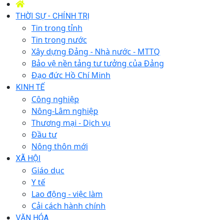
THỜI SỰ - CHÍNH TRỊ
Tin trong tỉnh
Tin trong nước
Xây dựng Đảng - Nhà nước - MTTQ
Bảo vệ nền tảng tư tưởng của Đảng
Đạo đức Hồ Chí Minh
KINH TẾ
Công nghiệp
Nông-Lâm nghiệp
Thương mại - Dịch vụ
Đầu tư
Nông thôn mới
XÃ HỘI
Giáo dục
Y tế
Lao động - việc làm
Cải cách hành chính
VĂN HÓA