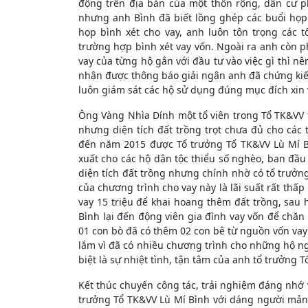
động trên địa bàn của một thôn rộng, dân cư 
nhưng anh Bình đã biết lồng ghép các buổi họp t
họp bình xét cho vay, anh luôn tôn trọng các tổ
trường hợp bình xét vay vốn. Ngoài ra anh còn ph
vay của từng hộ gắn với đầu tư vào việc gì thì nê
nhận được thông báo giải ngân anh đã chứng kiến
luôn giám sát các hộ sử dụng đúng mục đích xin 
Ông Vàng Nhìa Dính một tổ viên trong Tổ TK&VV t
nhưng diện tích đất trồng trọt chưa đủ cho các t
đến năm 2015 được Tổ trưởng Tổ TK&VV Lù Mí Bì
xuất cho các hộ dân tộc thiểu số nghèo, ban đầ
diện tích đất trồng nhưng chính nhờ có tổ trưởng
của chương trình cho vay này là lãi suất rất th
vay 15 triệu để khai hoang thêm đất trồng, sau
Bình lại đến động viên gia đình vay vốn để chăn 
01 con bò đã có thêm 02 con bê từ nguồn vốn vay
lắm vì đã có nhiều chương trình cho những hộ 
biệt là sự nhiệt tình, tận tâm của anh tổ trưởng T
Kết thúc chuyến công tác, trải nghiệm đáng nhớ v
trưởng Tổ TK&VV Lù Mí Bình với dáng người mả