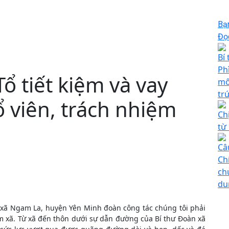
Bạ
Đọc
Bí
Ph
ổ tiết kiệm và vay
mô
tr
ổ viên, trách nhiệm
Ch
từ
Câ
Ch
ch
du
 xã Ngam La, huyện Yên Minh đoàn công tác chúng tôi phải
m xã. Từ xã đến thôn dưới sự dẫn đường của Bí thư Đoàn xã