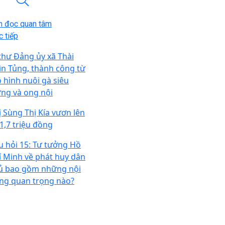
n đọc quan tâm
 tiếp
 thư Đảng ủy xã Thài
ìn Tủng, thành công từ
 hình nuôi gà siêu
ứng và ong nội
ị Sùng Thị Kía vươn lên
 1,7 triệu đồng
u hỏi 15: Tư tưởng Hồ
í Minh về phát huy dân
ủ bao gồm những nội
ng quan trọng nào?