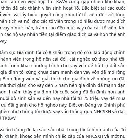
phân tán nên việc họp Tổ TK&VV cũng gặp nhiều khó khăn,
hôn để các thành viên sinh hoạt Tổ. Đặc biệt tại các cuộc
 viên và lấy biểu quyết công khai từ tổ viên đối với từng
ân tích và nói cho các tổ viên trong Tổ hiểu được mục đích
n vay ở mức nào, tránh cào đều mức vay của các tổ viên. Khi
 các hộ vay nhận tiền tại điểm giao dịch xã và hơn thế anh
vay.
âm sự: Gia đình tôi có 8 khẩu trong đó có 6 lao động chính
hành viên trong hộ nên cái đói, cái nghèo cứ theo nhà tôi,
nh triển khai chương trình cho vay vốn để hỗ trợ đất sản
u gia đình tôi cũng chưa dám mạnh dạn vay vốn để mở rộng
 Bình động viên và giải thích cho gia đình về những ưu đãi
ấp mà thời gian cho vay đến 5 năm nên gia đình đã mạnh dạn
 hơn 1 năm thấy gia đình tôi cuộc sống đã ổn định hơn anh
nuôi bò sinh sản và đến nay nhà tôi từ 25 triệu vay để mua
 ưu đãi giành cho hộ nghèo này. Biết ơn Đảng và Chính phủ
nghèo như chúng tôi được vay vốn thông qua NHCSXH và đặc
ổ TK&VV.
à ấn tượng để lại sâu sắc nhất trong tôi là hình ảnh của Tổ
nh khảnh, khoác bên mình chiếc cặp của NHCSXH và một nụ