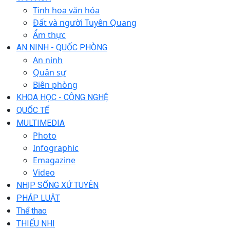
Tinh hoa văn hóa
Đất và người Tuyên Quang
Ẩm thực
AN NINH - QUỐC PHÒNG
An ninh
Quân sự
Biên phòng
KHOA HỌC - CÔNG NGHỆ
QUỐC TẾ
MULTIMEDIA
Photo
Infographic
Emagazine
Video
NHỊP SỐNG XỨ TUYÊN
PHÁP LUẬT
Thể thao
THIẾU NHI