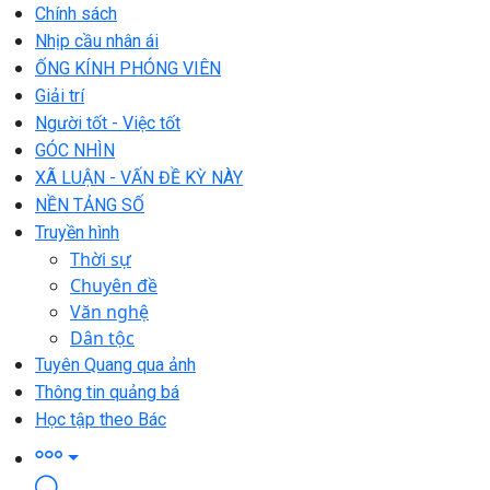
Chính sách
Nhịp cầu nhân ái
ỐNG KÍNH PHÓNG VIÊN
Giải trí
Người tốt - Việc tốt
GÓC NHÌN
XÃ LUẬN - VẤN ĐỀ KỲ NÀY
NỀN TẢNG SỐ
Truyền hình
Thời sự
Chuyên đề
Văn nghệ
Dân tộc
Tuyên Quang qua ảnh
Thông tin quảng bá
Học tập theo Bác