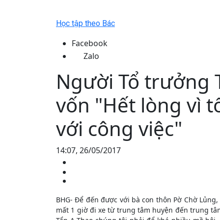
Học tập theo Bác
Facebook
Zalo
Người Tổ trưởng T
vốn "Hết lòng vì t
với công việc"
14:07, 26/05/2017
BHG- Để đến được với bà con thôn Pờ Chờ Lủng,
mất 1 giờ đi xe từ trung tâm huyện đến trung tâ