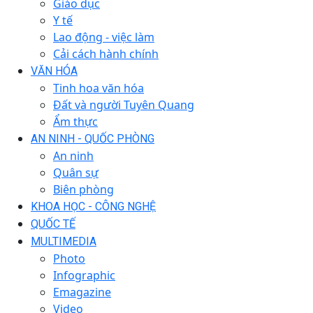
Giáo dục
Y tế
Lao động - việc làm
Cải cách hành chính
VĂN HÓA
Tinh hoa văn hóa
Đất và người Tuyên Quang
Ẩm thực
AN NINH - QUỐC PHÒNG
An ninh
Quân sự
Biên phòng
KHOA HỌC - CÔNG NGHỆ
QUỐC TẾ
MULTIMEDIA
Photo
Infographic
Emagazine
Video