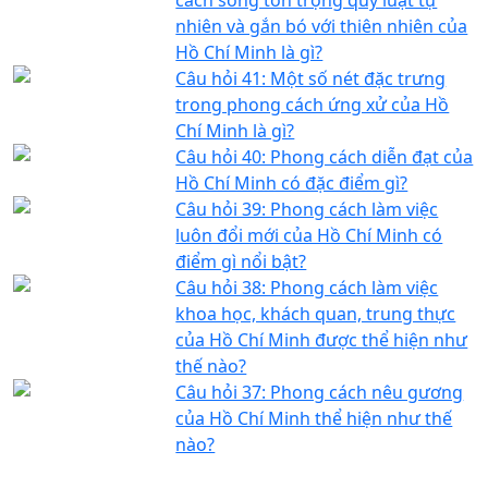
nhiên và gắn bó với thiên nhiên của
Hồ Chí Minh là gì?
Câu hỏi 41: Một số nét đặc trưng
trong phong cách ứng xử của Hồ
Chí Minh là gì?
Câu hỏi 40: Phong cách diễn đạt của
Hồ Chí Minh có đặc điểm gì?
Câu hỏi 39: Phong cách làm việc
luôn đổi mới của Hồ Chí Minh có
điểm gì nổi bật?
Câu hỏi 38: Phong cách làm việc
khoa học, khách quan, trung thực
của Hồ Chí Minh được thể hiện như
thế nào?
Câu hỏi 37: Phong cách nêu gương
của Hồ Chí Minh thể hiện như thế
nào?