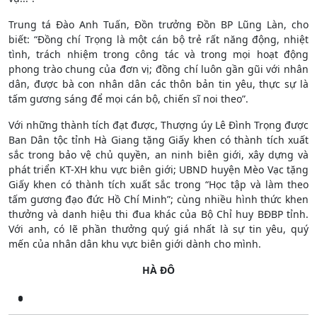
Trung tá Đào Anh Tuấn, Đồn trưởng Đồn BP Lũng Làn, cho
biết: “Đồng chí Trọng là một cán bộ trẻ rất năng động, nhiệt
tình, trách nhiệm trong công tác và trong mọi hoạt động
phong trào chung của đơn vị; đồng chí luôn gần gũi với nhân
dân, được bà con nhân dân các thôn bản tin yêu, thực sự là
tấm gương sáng để mọi cán bộ, chiến sĩ noi theo”.
Với những thành tích đạt được, Thượng úy Lê Đình Trọng được
Ban Dân tộc tỉnh Hà Giang tặng Giấy khen có thành tích xuất
sắc trong bảo vệ chủ quyền, an ninh biên giới, xây dựng và
phát triển KT-XH khu vực biên giới; UBND huyện Mèo Vạc tặng
Giấy khen có thành tích xuất sắc trong “Học tập và làm theo
tấm gương đạo đức Hồ Chí Minh”; cùng nhiều hình thức khen
thưởng và danh hiệu thi đua khác của Bộ Chỉ huy BĐBP tỉnh.
Với anh, có lẽ phần thưởng quý giá nhất là sự tin yêu, quý
mến của nhân dân khu vực biên giới dành cho mình.
HÀ ĐÔ