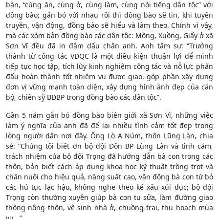
bàn, “cùng ăn, cùng ở, cùng làm, cùng nói tiếng dân tộc” với
đồng bào; gắn bó với nhau rồi thì đồng bào sẽ tin, khi tuyên
truyền, vận động, đồng bào sẽ hiểu và làm theo. Chính vì vậy,
mà các xóm bản đồng bào các dân tộc: Mông, Xuồng, Giấy ở xã
Sơn Vĩ đều đã in đậm dấu chân anh. Anh tâm sự: “Trưởng
thành từ công tác VĐQC là một điều kiện thuận lợi để mình
tiếp tục học tập, tích lũy kinh nghiệm công tác và nỗ lực phấn
đấu hoàn thành tốt nhiệm vụ được giao, góp phần xây dựng
đơn vị vững mạnh toàn diện, xây dựng hình ảnh đẹp của cán
bộ, chiến sỹ BĐBP trong đồng bào các dân tộc”.
Gần 5 năm gắn bó đồng bào biên giới xã Sơn Vĩ, những việc
làm ý nghĩa của anh đã để lại nhiều tình cảm tốt đẹp trong
lòng người dân nơi đây. Ông Lò A Núm, thôn Lũng Làn, chia
sẻ: “Chúng tôi biết ơn bộ đội Đồn BP Lũng Làn và tình cảm,
trách nhiệm của bộ đội Trọng đã hướng dẫn bà con trong các
thôn, bản biết cách áp dụng khoa học kỹ thuật trồng trọt và
chăn nuôi cho hiệu quả, năng suất cao, vận động bà con từ bỏ
các hủ tục lạc hậu, không nghe theo kẻ xấu xúi dục; bộ đội
Trọng còn thường xuyên giúp bà con tu sửa, làm đường giao
thông nông thôn, vệ sinh nhà ở, chuồng trại, thu hoạch mùa
vụ...”.