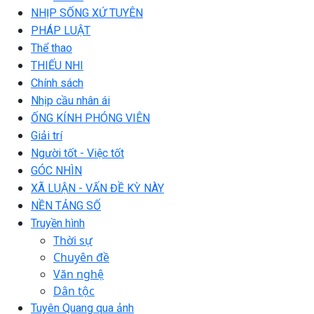
NHỊP SỐNG XỨ TUYÊN
PHÁP LUẬT
Thể thao
THIẾU NHI
Chính sách
Nhịp cầu nhân ái
ỐNG KÍNH PHÓNG VIÊN
Giải trí
Người tốt - Việc tốt
GÓC NHÌN
XÃ LUẬN - VẤN ĐỀ KỲ NÀY
NỀN TẢNG SỐ
Truyền hình
Thời sự
Chuyên đề
Văn nghệ
Dân tộc
Tuyên Quang qua ảnh