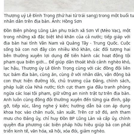
Thượng uý Lê Đình Trọng (thứ hai từ trái sang) trong một buổi 
nhân dân trên địa bàn. Ảnh: Hồng Sơn
Đồn Biên phòng Lũng Làn phụ trách xã Sơn Vĩ (Mèo Vạc), một
trong những xã đặc biệt khó khăn của cả nước; tiếp giáp với
địa bàn hai tỉnh Vân Nam và Quảng Tây - Trung Quốc. Cuộc
sống bà con nơi đây còn nhiều khó khăn, các đối tượng hai
bên thường xuyên lợi dụng để tiến hành các hoạt động tội
phạm qua biên giới... Để giúp dân thoát khỏi cảnh nghèo khó,
lạc hậu, Thượng úy Lê Đình Trọng cùng với các đồng đội liên
tục bám địa bàn, cùng ăn, cùng ở với nhân dân, vận động bà
con thực hiện đường lối, chủ trương của Đảng, chính sách,
pháp luật của Nhà nước; tích cực tham gia đấu tranh phòng
ngừa các loại tội phạm, giữ vững an ninh trật tự trên địa bàn.
Anh luôn cùng đồng đội thường xuyên đến từng gia đình, gặp
gỡ, tiếp xúc, lắng nghe ý kiến; hướng dẫn bà con áp dụng
khoa học vào chăn nuôi, sản xuất. Trên cơ sở đó, anh tham
mưu cho Đảng ủy, chỉ huy Đồn BP Lũng Làn và cấp ủy, chính
quyền địa phương các biện pháp hữu hiệu giúp bà con phát
triển kinh tế, văn hóa, xã hội, xóa đói, giảm nghèo.