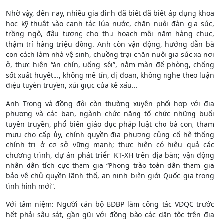
Nhờ vậy, đến nay, nhiều gia đình đã biết đã biết áp dụng khoa
học kỹ thuật vào canh tác lúa nước, chăn nuôi đàn gia súc,
trồng ngô, đậu tương cho thu hoạch mỗi năm hàng chục,
thậm trí hàng triệu đồng. Anh còn vận động, hướng dẫn bà
con cách làm nhà vệ sinh, chuồng trại chăn nuôi gia súc xa nơi
ở, thực hiện “ăn chín, uống sôi”, nằm màn để phòng, chống
sốt xuất huyết..., không mê tín, dị đoan, không nghe theo luận
điệu tuyên truyền, xúi giục của kẻ xấu...
Anh Trọng và đồng đội còn thường xuyên phối hợp với địa
phương và các ban, ngành chức năng tổ chức những buổi
tuyên truyền, phổ biến giáo dục pháp luật cho bà con; tham
mưu cho cấp ủy, chính quyền địa phương củng cố hệ thống
chính trị ở cơ sở vững mạnh; thực hiện có hiệu quả các
chương trình, dự án phát triển KT-XH trên địa bàn; vận động
nhân dân tích cực tham gia “Phong trào toàn dân tham gia
bảo vệ chủ quyền lãnh thổ, an ninh biên giới Quốc gia trong
tình hình mới”.
Với tâm niệm: Người cán bộ BĐBP làm công tác VĐQC trước
hết phải sâu sát, gần gũi với đồng bào các dân tộc trên địa