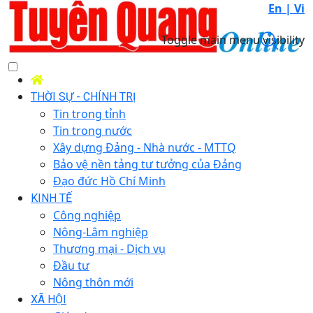
En |
Vi
Toggle main menu visibility
THỜI SỰ - CHÍNH TRỊ
Tin trong tỉnh
Tin trong nước
Xây dựng Đảng - Nhà nước - MTTQ
Bảo vệ nền tảng tư tưởng của Đảng
Đạo đức Hồ Chí Minh
KINH TẾ
Công nghiệp
Nông-Lâm nghiệp
Thương mại - Dịch vụ
Đầu tư
Nông thôn mới
XÃ HỘI