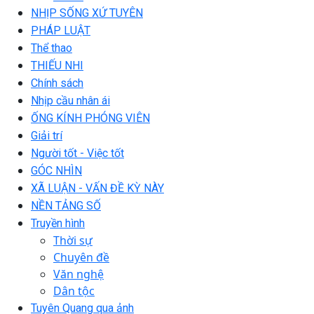
NHỊP SỐNG XỨ TUYÊN
PHÁP LUẬT
Thể thao
THIẾU NHI
Chính sách
Nhịp cầu nhân ái
ỐNG KÍNH PHÓNG VIÊN
Giải trí
Người tốt - Việc tốt
GÓC NHÌN
XÃ LUẬN - VẤN ĐỀ KỲ NÀY
NỀN TẢNG SỐ
Truyền hình
Thời sự
Chuyên đề
Văn nghệ
Dân tộc
Tuyên Quang qua ảnh