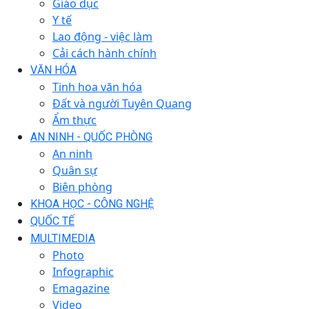
Giáo dục
Y tế
Lao động - việc làm
Cải cách hành chính
VĂN HÓA
Tinh hoa văn hóa
Đất và người Tuyên Quang
Ẩm thực
AN NINH - QUỐC PHÒNG
An ninh
Quân sự
Biên phòng
KHOA HỌC - CÔNG NGHỆ
QUỐC TẾ
MULTIMEDIA
Photo
Infographic
Emagazine
Video