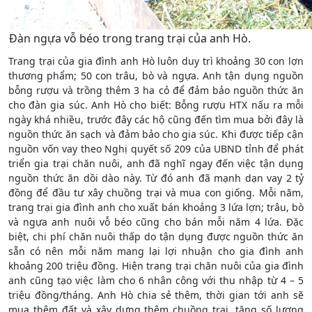
Đàn ngựa vỗ béo trong trang trại của anh Hò.
Trang trại của gia đình anh Hò luôn duy trì khoảng 30 con lợn
thương phẩm; 50 con trâu, bò và ngựa. Anh tận dụng nguồn
bỗng rượu và trồng thêm 3 ha cỏ để đảm bảo nguồn thức ăn
cho đàn gia súc. Anh Hò cho biết: Bỗng rượu HTX nấu ra mỗi
ngày khá nhiều, trước đây các hộ cũng đến tìm mua bởi đây là
nguồn thức ăn sạch và đảm bảo cho gia súc. Khi được tiếp cận
nguồn vốn vay theo Nghị quyết số 209 của UBND tỉnh để phát
triển gia trại chăn nuôi, anh đã nghĩ ngay đến việc tận dụng
nguồn thức ăn dồi dào này. Từ đó anh đã mạnh dạn vay 2 tỷ
đồng để đầu tư xây chuồng trại và mua con giống. Mỗi năm,
trang trại gia đình anh cho xuất bán khoảng 3 lứa lợn; trâu, bò
và ngựa anh nuôi vỗ béo cũng cho bán mỗi năm 4 lứa. Đặc
biệt, chi phí chăn nuôi thấp do tận dụng được nguồn thức ăn
sẵn có nên mỗi năm mang lại lợi nhuận cho gia đình anh
khoảng 200 triệu đồng. Hiện trang trại chăn nuôi của gia đình
anh cũng tạo việc làm cho 6 nhân công với thu nhập từ 4 – 5
triệu đồng/tháng. Anh Hò chia sẻ thêm, thời gian tới anh sẽ
mua thêm đất và xây dựng thêm chuồng trại, tăng số lượng