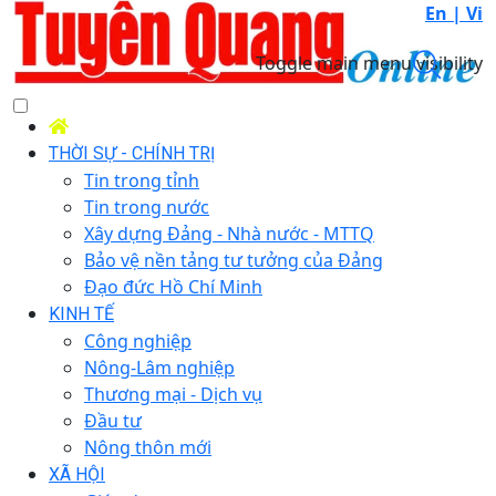
En |
Vi
Toggle main menu visibility
THỜI SỰ - CHÍNH TRỊ
Tin trong tỉnh
Tin trong nước
Xây dựng Đảng - Nhà nước - MTTQ
Bảo vệ nền tảng tư tưởng của Đảng
Đạo đức Hồ Chí Minh
KINH TẾ
Công nghiệp
Nông-Lâm nghiệp
Thương mại - Dịch vụ
Đầu tư
Nông thôn mới
XÃ HỘI