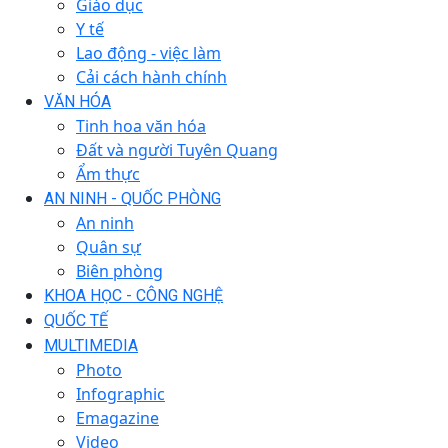
Giáo dục
Y tế
Lao động - việc làm
Cải cách hành chính
VĂN HÓA
Tinh hoa văn hóa
Đất và người Tuyên Quang
Ẩm thực
AN NINH - QUỐC PHÒNG
An ninh
Quân sự
Biên phòng
KHOA HỌC - CÔNG NGHỆ
QUỐC TẾ
MULTIMEDIA
Photo
Infographic
Emagazine
Video