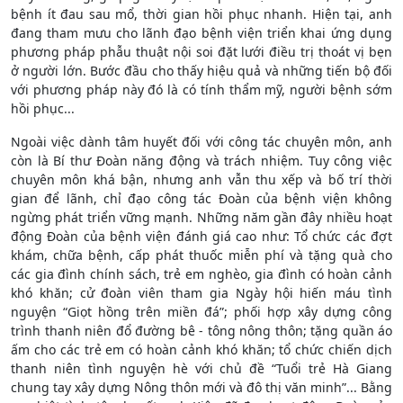
bệnh ít đau sau mổ, thời gian hồi phục nhanh. Hiện tại, anh
đang tham mưu cho lãnh đạo bệnh viện triển khai ứng dụng
phương pháp phẫu thuật nội soi đặt lưới điều trị thoát vị bẹn
ở người lớn. Bước đầu cho thấy hiệu quả và những tiến bộ đối
với phương pháp này đó là có tính thẩm mỹ, người bệnh sớm
hồi phục...
Ngoài việc dành tâm huyết đối với công tác chuyên môn, anh
còn là Bí thư Đoàn năng động và trách nhiệm. Tuy công việc
chuyên môn khá bận, nhưng anh vẫn thu xếp và bố trí thời
gian để lãnh, chỉ đạo công tác Đoàn của bệnh viện không
ngừng phát triển vững mạnh. Những năm gần đây nhiều hoạt
động Đoàn của bệnh viện đánh giá cao như: Tổ chức các đợt
khám, chữa bệnh, cấp phát thuốc miễn phí và tặng quà cho
các gia đình chính sách, trẻ em nghèo, gia đình có hoàn cảnh
khó khăn; cử đoàn viên tham gia Ngày hội hiến máu tình
nguyện “Giọt hồng trên miền đá”; phối hợp xây dựng công
trình thanh niên đổ đường bê - tông nông thôn; tặng quần áo
ấm cho các trẻ em có hoàn cảnh khó khăn; tổ chức chiến dịch
thanh niên tình nguyện hè với chủ đề “Tuổi trẻ Hà Giang
chung tay xây dựng Nông thôn mới và đô thị văn minh”... Bằng