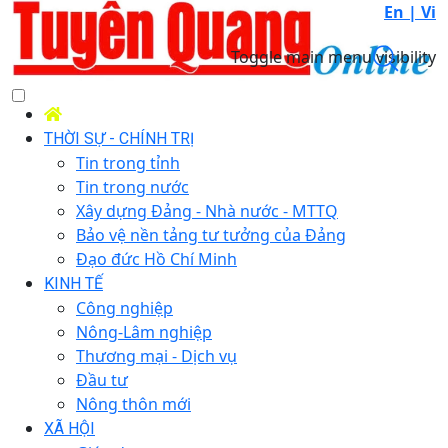
En |
Vi
Toggle main menu visibility
THỜI SỰ - CHÍNH TRỊ
Tin trong tỉnh
Tin trong nước
Xây dựng Đảng - Nhà nước - MTTQ
Bảo vệ nền tảng tư tưởng của Đảng
Đạo đức Hồ Chí Minh
KINH TẾ
Công nghiệp
Nông-Lâm nghiệp
Thương mại - Dịch vụ
Đầu tư
Nông thôn mới
XÃ HỘI