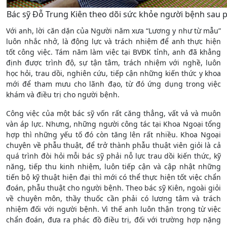
Bác sỹ Đỗ Trung Kiên theo dõi sức khỏe người bệnh sau p
Với anh, lời căn dặn của Người năm xưa “Lương y như từ mẫu”
luôn nhắc nhở, là động lực và trách nhiệm để anh thực hiện
tốt công việc. Tám năm làm việc tại BVĐK tỉnh, anh đã khẳng
định được trình độ, sự tận tâm, trách nhiệm với nghề, luôn
học hỏi, trau dồi, nghiên cứu, tiếp cận những kiến thức y khoa
mới để tham mưu cho lãnh đạo, từ đó ứng dụng trong việc
khám và điều trị cho người bệnh.
Công việc của một bác sỹ vốn rất căng thẳng, vất vả và muôn
vàn áp lực. Nhưng, những người công tác tại Khoa Ngoại tổng
hợp thì những yếu tố đó còn tăng lên rất nhiều. Khoa Ngoại
chuyên về phẫu thuật, để trở thành phẫu thuật viên giỏi là cả
quá trình đòi hỏi mỗi bác sỹ phải nỗ lực trau dồi kiến thức, kỹ
năng, tiếp thu kinh nhiệm, luôn tiếp cận và cập nhật những
tiến bộ kỹ thuật hiện đại thì mới có thể thực hiện tốt việc chẩn
đoán, phẫu thuật cho người bệnh. Theo bác sỹ Kiên, ngoài giỏi
về chuyên môn, thầy thuốc cần phải có lương tâm và trách
nhiệm đối với người bệnh. Vì thế anh luôn thận trọng từ việc
chẩn đoán, đưa ra phác đồ điều trị, đối với trường hợp nặng