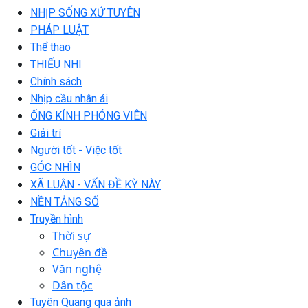
NHỊP SỐNG XỨ TUYÊN
PHÁP LUẬT
Thể thao
THIẾU NHI
Chính sách
Nhịp cầu nhân ái
ỐNG KÍNH PHÓNG VIÊN
Giải trí
Người tốt - Việc tốt
GÓC NHÌN
XÃ LUẬN - VẤN ĐỀ KỲ NÀY
NỀN TẢNG SỐ
Truyền hình
Thời sự
Chuyên đề
Văn nghệ
Dân tộc
Tuyên Quang qua ảnh