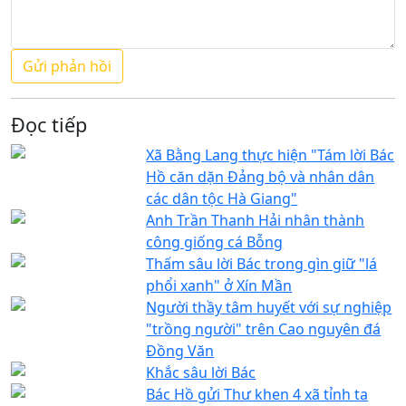
Đọc tiếp
Xã Bằng Lang thực hiện "Tám lời Bác
Hồ căn dặn Đảng bộ và nhân dân
các dân tộc Hà Giang"
Anh Trần Thanh Hải nhân thành
công giống cá Bỗng
Thấm sâu lời Bác trong gìn giữ "lá
phổi xanh" ở Xín Mần
Người thầy tâm huyết với sự nghiệp
"trồng người" trên Cao nguyên đá
Đồng Văn
Khắc sâu lời Bác
Bác Hồ gửi Thư khen 4 xã tỉnh ta