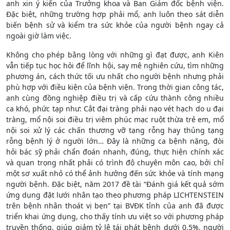
anh xin ý kiến của Trưởng khoa và Ban Giám đốc bệnh viện.
Đặc biệt, những trường hợp phải mổ, anh luôn theo sát diễn
biến bệnh sử và kiểm tra sức khỏe của người bệnh ngay cả
ngoài giờ làm việc.
Không cho phép bằng lòng với những gì đạt được, anh Kiên
vẫn tiếp tục học hỏi để lĩnh hội, say mê nghiên cứu, tìm những
phương án, cách thức tối ưu nhất cho người bệnh nhưng phải
phù hợp với điều kiện của bệnh viện. Trong thời gian công tác,
anh cùng đồng nghiệp điều trị và cấp cứu thành công nhiều
ca khó, phức tạp như: Cắt đại tràng phải nạo vét hạch do u đại
tràng, mổ nội soi điều trị viêm phúc mạc ruột thừa trẻ em, mổ
nội soi xử lý các chấn thương vỡ tạng rỗng hay thủng tạng
rỗng bệnh lý ở người lớn… Đây là những ca bệnh nặng, đòi
hỏi bác sỹ phải chẩn đoán nhanh, đúng, thực hiện chính xác
và quan trọng nhất phải có trình độ chuyên môn cao, bởi chỉ
một sơ xuất nhỏ có thể ảnh hưởng đến sức khỏe và tính mạng
người bệnh. Đặc biệt, năm 2017 đề tài “Đánh giá kết quả sớm
ứng dụng đặt lưới nhân tạo theo phương pháp LICHTENSTEIN
trên bệnh nhân thoát vị bẹn” tại BVĐK tỉnh của anh đã được
triển khai ứng dụng, cho thấy tính ưu việt so với phương pháp
truyền thống, giúp giảm tỷ lệ tái phát bệnh dưới 0,5%, người