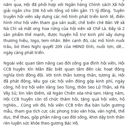
năm qua, Hội đã phối hợp với Ngân hàng Chính sách Xã hội
giải ngân cho 336 hộ với tổng số tiền gần 15 tỷ đồng. Tuyên
truyền hội viên xây dựng các mô hình phát triển kinh tế, điển
hình như hội viên tham gia sản xuất, chế biến chè Bản Vẽ xã
Nà Chì và mật ong hoa rừng của hội viên xã Chế Là. Đây là 2
sản phẩm thế mạnh, được huyện hỗ trợ kinh phí xây dựng
thương hiệu, logo, tem nhãn. Bên cạnh đó, các mô hình nuôi
trâu, bò theo Nghị quyết 209 của HĐND tỉnh, nuôi lợn, dê...
ngày càng phát triển.
Ngoài việc quan tâm nâng cao đời sống gia đình hội viên, Hội
CCB huyện Xín Mần đặc biệt quan tâm đến các hoạt động
nghĩa tình đồng đội. Với tinh thần tương thân, tương ái, Hội
đã phát động, kêu gọi các hội viên đóng góp kinh phí, ngày
công, hỗ trợ hội viên Vàng Seo Tùng, thôn Seo Lử Thận, xã Pà
Vầy Sủ; Xin Văn Điếm, xã Ngán Chiên xóa nhà tạm. Hàng năm,
Hội CCB huyện còn tổ chức thăm hỏi, tặng quà hội viên, hộ
nghèo... Cùng với đó, hội viên CCB trên địa bàn luôn gương
mẫu, tham gia tích cực các phong trào văn hóa, văn nghệ, thể
dục, thể thao, góp phần nâng cao đời sống, khơi dậy tinh thần
rèn luyện sức khỏe theo gương Bác Hồ.