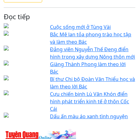
Đọc tiếp
Cuộc sống mới ở Tùng Vài
Bắc Mê lan tỏa phong trào học tập
và làm theo Bác
Đảng viên Nguyễn Thế Đeng điển
hình trong xây dựng Nông thôn mới
Giàng Thành Phong làm theo lời
Bác
Bí thư Chi bộ Đoàn Văn Thiểu học và
làm theo lời Bác
Cựu chiến binh Lù Văn Khón điển
hình phát triển kinh tế ở thôn Cốc
Cái
Dấu ấn màu áo xanh tình nguyện