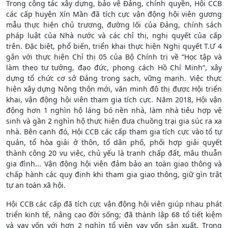
Trong công tác xây dựng, bảo vệ Đảng, chính quyền, Hội CCB
các cấp huyện Xín Mần đã tích cực vận động hội viên gương
mẫu thực hiện chủ trương, đường lối của Đảng, chính sách
pháp luật của Nhà nước và các chỉ thị, nghị quyết của cấp
trên. Đặc biệt, phổ biến, triển khai thực hiện Nghị quyết T.Ư 4
gắn với thực hiện Chỉ thị 05 của Bộ Chính trị về “Học tập và
làm theo tư tưởng, đạo đức, phong cách Hồ Chí Minh”, xây
dựng tổ chức cơ sở Đảng trong sạch, vững mạnh. Việc thực
hiện xây dựng Nông thôn mới, văn minh đô thị được Hội triển
khai, vận động hội viên tham gia tích cực. Năm 2018, Hội vận
động hơn 1 nghìn hộ láng bó nền nhà, làm nhà tiêu hợp vệ
sinh và gần 2 nghìn hộ thực hiện đưa chuồng trại gia súc ra xa
nhà. Bên cạnh đó, Hội CCB các cấp tham gia tích cực vào tổ tự
quản, tổ hòa giải ở thôn, tổ dân phố, phối hợp giải quyết
thành công 20 vụ việc, chủ yếu là tranh chấp đất, mâu thuẫn
gia đình... Vận động hội viên đảm bảo an toàn giao thông và
chấp hành các quy định khi tham gia giao thông, giữ gìn trật
tự an toàn xã hội.
Hội CCB các cấp đã tích cực vận động hội viên giúp nhau phát
triển kinh tế, nâng cao đời sống; đã thành lập 68 tổ tiết kiệm
và vay vốn với hơn 2 nghìn tổ viên vay vốn sản xuất. Trong