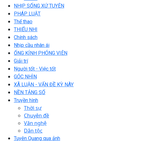
NHỊP SỐNG XỨ TUYÊN
PHÁP LUẬT
Thể thao
THIẾU NHI
Chính sách
Nhịp cầu nhân ái
ỐNG KÍNH PHÓNG VIÊN
Giải trí
Người tốt - Việc tốt
GÓC NHÌN
XÃ LUẬN - VẤN ĐỀ KỲ NÀY
NỀN TẢNG SỐ
Truyền hình
Thời sự
Chuyên đề
Văn nghệ
Dân tộc
Tuyên Quang qua ảnh