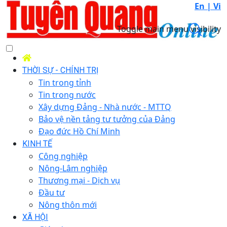
En |
Vi
Toggle main menu visibility
THỜI SỰ - CHÍNH TRỊ
Tin trong tỉnh
Tin trong nước
Xây dựng Đảng - Nhà nước - MTTQ
Bảo vệ nền tảng tư tưởng của Đảng
Đạo đức Hồ Chí Minh
KINH TẾ
Công nghiệp
Nông-Lâm nghiệp
Thương mại - Dịch vụ
Đầu tư
Nông thôn mới
XÃ HỘI