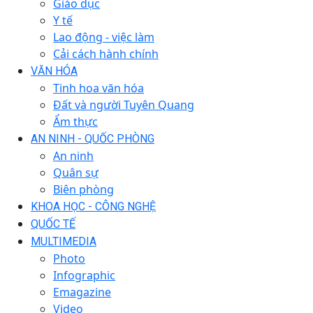
Giáo dục
Y tế
Lao động - việc làm
Cải cách hành chính
VĂN HÓA
Tinh hoa văn hóa
Đất và người Tuyên Quang
Ẩm thực
AN NINH - QUỐC PHÒNG
An ninh
Quân sự
Biên phòng
KHOA HỌC - CÔNG NGHỆ
QUỐC TẾ
MULTIMEDIA
Photo
Infographic
Emagazine
Video