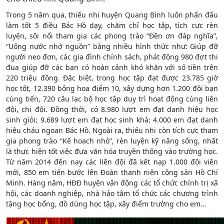
Trong 5 năm qua, thiếu nhi huyện Quang Bình luôn phấn đấu
làm tốt 5 điều Bác Hồ dạy, chăm chỉ học tập, tích cực rèn
luyện, sôi nổi tham gia các phong trào “Đền ơn đáp nghĩa”,
“Uống nước nhớ nguồn” bằng nhiều hình thức như: Giúp đỡ
người neo đơn, các gia đình chính sách, phát động 980 đợt thi
đua giúp đỡ các bạn có hoàn cảnh khó khăn với số tiền trên
220 triệu đồng. Đặc biệt, trong học tập đạt được 23.785 giờ
học tốt, 12.390 bông hoa điểm 10, xây dựng hơn 1.200 đôi bạn
cùng tiến, 720 câu lạc bộ học tập duy trì hoạt động cùng liên
đội, chi đội. Đồng thời, có 8.980 lượt em đạt danh hiệu học
sinh giỏi; 9.689 lượt em đạt học sinh khá; 4.000 em đạt danh
hiệu cháu ngoan Bác Hồ. Ngoài ra, thiếu nhi còn tích cực tham
gia phong trào “Kế hoạch nhỏ”, rèn luyện kỹ năng sống, nhất
là thực hiện tốt việc đưa văn hóa truyền thống vào trường học.
Từ năm 2014 đến nay các liên đội đã kết nạp 1.000 đội viên
mới, 850 em tiến bước lên Đoàn thanh niên cộng sản Hồ Chí
Minh. Hàng năm, HĐĐ huyện vận động các tổ chức chính trị xã
hội, các doanh nghiệp, nhà hảo tâm tổ chức các chương trình
tặng học bổng, đồ dùng học tập, xây điểm trường cho em…