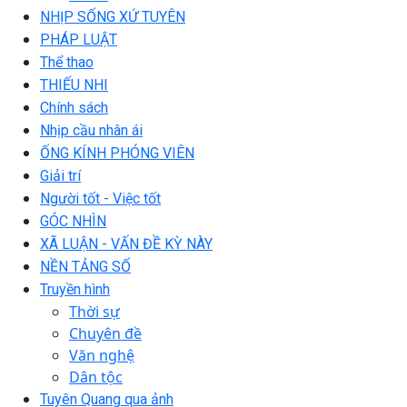
NHỊP SỐNG XỨ TUYÊN
PHÁP LUẬT
Thể thao
THIẾU NHI
Chính sách
Nhịp cầu nhân ái
ỐNG KÍNH PHÓNG VIÊN
Giải trí
Người tốt - Việc tốt
GÓC NHÌN
XÃ LUẬN - VẤN ĐỀ KỲ NÀY
NỀN TẢNG SỐ
Truyền hình
Thời sự
Chuyên đề
Văn nghệ
Dân tộc
Tuyên Quang qua ảnh