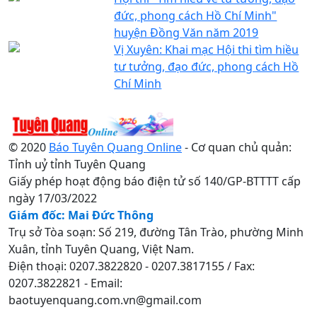
đức, phong cách Hồ Chí Minh"
huyện Đồng Văn năm 2019
Vị Xuyên: Khai mạc Hội thi tìm hiều
tư tưởng, đạo đức, phong cách Hồ
Chí Minh
© 2020
Báo Tuyên Quang Online
- Cơ quan chủ quản:
Tỉnh uỷ tỉnh Tuyên Quang
Giấy phép hoạt động báo điện tử số 140/GP-BTTTT cấp
ngày 17/03/2022
Giám đốc: Mai Đức Thông
Trụ sở Tòa soạn: Số 219, đường Tân Trào, phường Minh
Xuân, tỉnh Tuyên Quang, Việt Nam.
Điện thoại: 0207.3822820 - 0207.3817155 / Fax:
0207.3822821 - Email:
baotuyenquang.com.vn@gmail.com