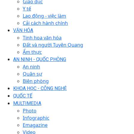
Giáo dục
Y tế
Lao động - việc làm
Cải cách hành chính
VĂN HÓA
Tinh hoa văn hóa
Đất và người Tuyên Quang
Ẩm thực
AN NINH - QUỐC PHÒNG
An ninh
Quân sự
Biên phòng
KHOA HỌC - CÔNG NGHỆ
QUỐC TẾ
MULTIMEDIA
Photo
Infographic
Emagazine
Video