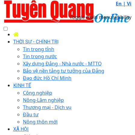
En |
Vi
Toggle main menu visibility
THỜI SỰ - CHÍNH TRỊ
Tin trong tỉnh
Tin trong nước
Xây dựng Đảng - Nhà nước - MTTQ
Bảo vệ nền tảng tư tưởng của Đảng
Đạo đức Hồ Chí Minh
KINH TẾ
Công nghiệp
Nông-Lâm nghiệp
Thương mại - Dịch vụ
Đầu tư
Nông thôn mới
XÃ HỘI