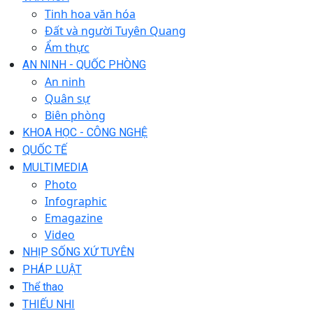
Tinh hoa văn hóa
Đất và người Tuyên Quang
Ẩm thực
AN NINH - QUỐC PHÒNG
An ninh
Quân sự
Biên phòng
KHOA HỌC - CÔNG NGHỆ
QUỐC TẾ
MULTIMEDIA
Photo
Infographic
Emagazine
Video
NHỊP SỐNG XỨ TUYÊN
PHÁP LUẬT
Thể thao
THIẾU NHI