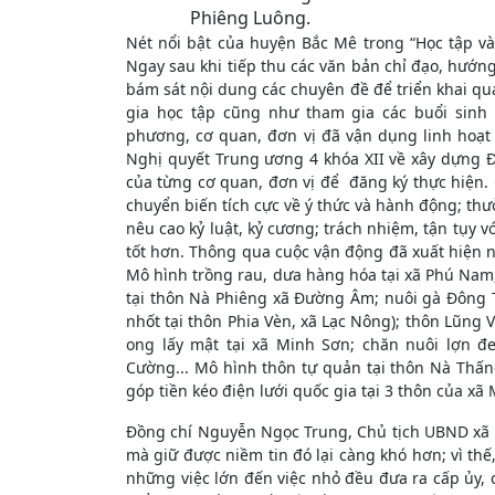
Phiêng Luông.
Nét nổi bật của huyện Bắc Mê trong “Học tập và
Ngay sau khi tiếp thu các văn bản chỉ đạo, hướn
bám sát nội dung các chuyên đề để triển khai quá
gia học tập cũng như tham gia các buổi sinh 
phương, cơ quan, đơn vị đã vận dụng linh hoạt
Nghị quyết Trung ương 4 khóa XII về xây dựng Đả
của từng cơ quan, đơn vị để đăng ký thực hiện. Q
chuyển biến tích cực về ý thức và hành động; th
nêu cao kỷ luật, kỷ cương; trách nhiệm, tận tụy v
tốt hơn. Thông qua cuộc vận động đã xuất hiện 
Mô hình trồng rau, dưa hàng hóa tại xã Phú Nam,
tại thôn Nà Phiêng xã Đường Âm; nuôi gà Đông Tả
nhốt tại thôn Phia Vèn, xã Lạc Nông); thôn Lũng 
ong lấy mật tại xã Minh Sơn; chăn nuôi lợn đe
Cường... Mô hình thôn tự quản tại thôn Nà Thấ
góp tiền kéo điện lưới quốc gia tại 3 thôn của xã
Đồng chí Nguyễn Ngọc Trung, Chủ tịch UBND xã 
mà giữ được niềm tin đó lại càng khó hơn; vì thế, 
những việc lớn đến việc nhỏ đều đưa ra cấp ủy,