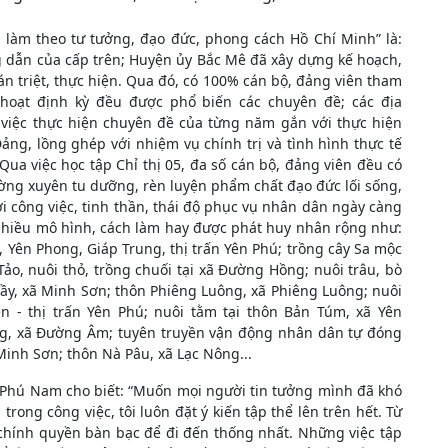
 làm theo tư tưởng, đạo đức, phong cách Hồ Chí Minh” là:
g dẫn của cấp trên; Huyện ủy Bắc Mê đã xây dựng kế hoạch,
n triệt, thực hiện. Qua đó, có 100% cán bộ, đảng viên tham
hoạt định kỳ đều được phổ biến các chuyên đề; các địa
 việc thực hiện chuyên đề của từng năm gắn với thực hiện
ng, lồng ghép với nhiệm vụ chính trị và tình hình thực tế
ua việc học tập Chỉ thị 05, đa số cán bộ, đảng viên đều có
ường xuyên tu dưỡng, rèn luyện phẩm chất đạo đức lối sống,
ới công việc, tinh thần, thái độ phục vụ nhân dân ngày càng
nhiều mô hình, cách làm hay được phát huy nhân rộng như:
 Yên Phong, Giáp Trung, thị trấn Yên Phú; trồng cây Sa mộc
o, nuôi thỏ, trồng chuối tại xã Đường Hồng; nuôi trâu, bò
Vầy, xã Minh Sơn; thôn Phiêng Luông, xã Phiêng Luông; nuôi
n - thị trấn Yên Phú; nuôi tằm tại thôn Bản Túm, xã Yên
ng, xã Đường Âm; tuyên truyền vận động nhân dân tự đóng
 Minh Sơn; thôn Nà Pâu, xã Lạc Nông...
Phú Nam cho biết: “Muốn mọi người tin tưởng mình đã khó
trong công việc, tôi luôn đặt ý kiến tập thể lên trên hết. Từ
 chính quyền bàn bạc để đi đến thống nhất. Những việc tập