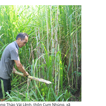
ông Thào Vái Lềnh, thôn Cụm Nhùng, xã