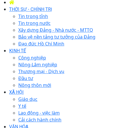
THỜI SỰ - CHÍNH TRỊ
Tin trong tỉnh
Tin trong nước
Xây dựng Đảng - Nhà nước - MTTQ
Bảo vệ nền tảng tư tưởng của Đảng
Đạo đức Hồ Chí Minh
KINH TẾ
Công nghiệp
Nông-Lâm nghiệp
Thương mại - Dịch vụ
Đầu tư
Nông thôn mới
XÃ HỘI
Giáo dục
Y tế
Lao động - việc làm
Cải cách hành chính
VĂN HÓA