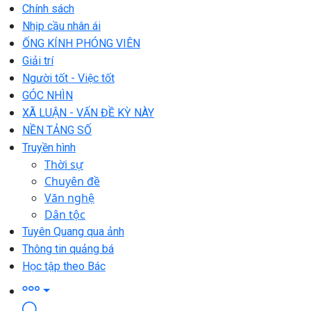
Chính sách
Nhịp cầu nhân ái
ỐNG KÍNH PHÓNG VIÊN
Giải trí
Người tốt - Việc tốt
GÓC NHÌN
XÃ LUẬN - VẤN ĐỀ KỲ NÀY
NỀN TẢNG SỐ
Truyền hình
Thời sự
Chuyên đề
Văn nghệ
Dân tộc
Tuyên Quang qua ảnh
Thông tin quảng bá
Học tập theo Bác