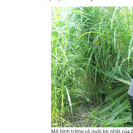
Mô hình trồng cỏ nuôi bò nhốt của 