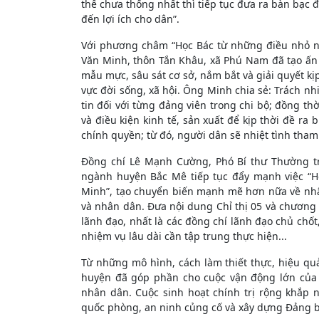
thể chưa thống nhất thì tiếp tục đưa ra bàn bạc 
đến lợi ích cho dân”.
Với phương châm “Học Bác từ những điều nhỏ nhấ
Văn Minh, thôn Tắn Khâu, xã Phú Nam đã tạo ấn 
mẫu mực, sâu sát cơ sở, nắm bắt và giải quyết kị
vực đời sống, xã hội. Ông Minh chia sẻ: Trách n
tin đối với từng đảng viên trong chi bộ; đồng th
và điều kiện kinh tế, sản xuất để kịp thời đề ra
chính quyền; từ đó, người dân sẽ nhiệt tình tha
Đồng chí Lê Mạnh Cường, Phó Bí thư Thường tr
ngành huyện Bắc Mê tiếp tục đẩy mạnh việc “H
Minh”, tạo chuyển biến mạnh mẽ hơn nữa về nhậ
và nhân dân. Đưa nội dung Chỉ thị 05 và chương 
lãnh đạo, nhất là các đồng chí lãnh đạo chủ chốt
nhiệm vụ lâu dài cần tập trung thực hiện...
Từ những mô hình, cách làm thiết thực, hiệu qu
huyện đã góp phần cho cuộc vận động lớn của 
nhân dân. Cuộc sinh hoạt chính trị rộng khắp n
quốc phòng, an ninh củng cố và xây dựng Đảng 