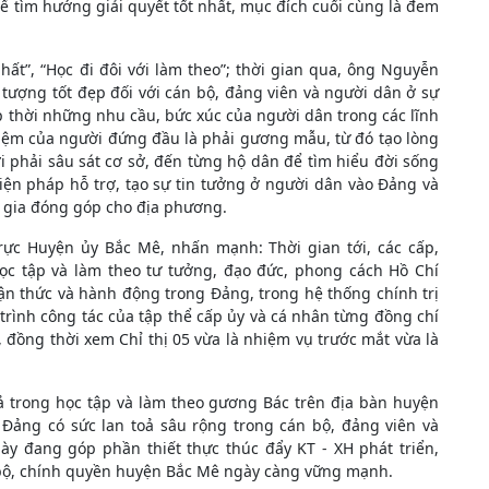
để tìm hướng giải quyết tốt nhất, mục đích cuối cùng là đem
t”, “Học đi đôi với làm theo”; thời gian qua, ông Nguyễn
tượng tốt đẹp đối với cán bộ, đảng viên và người dân ở sự
p thời những nhu cầu, bức xúc của người dân trong các lĩnh
hiệm của người đứng đầu là phải gương mẫu, từ đó tạo lòng
ời phải sâu sát cơ sở, đến từng hộ dân để tìm hiểu đời sống
 biện pháp hỗ trợ, tạo sự tin tưởng ở người dân vào Đảng và
m gia đóng góp cho địa phương.
ực Huyện ủy Bắc Mê, nhấn mạnh: Thời gian tới, các cấp,
ọc tập và làm theo tư tưởng, đạo đức, phong cách Hồ Chí
n thức và hành động trong Đảng, trong hệ thống chính trị
trình công tác của tập thể cấp ủy và cá nhân từng đồng chí
, đồng thời xem Chỉ thị 05 vừa là nhiệm vụ trước mắt vừa là
ả trong học tập và làm theo gương Bác trên địa bàn huyện
Đảng có sức lan toả sâu rộng trong cán bộ, đảng viên và
ày đang góp phần thiết thực thúc đẩy KT - XH phát triển,
bộ, chính quyền huyện Bắc Mê ngày càng vững mạnh.