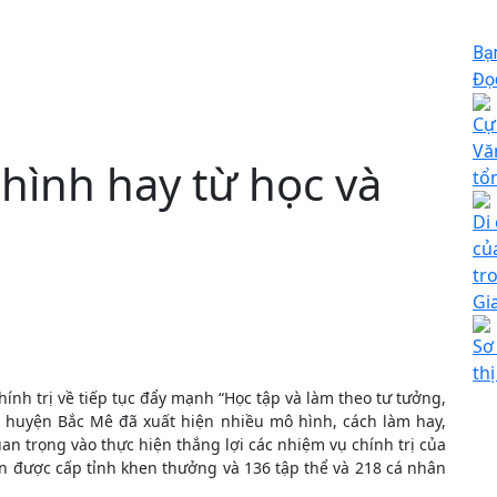
Bạ
Đọc
Cự
Vă
hình hay từ học và
tổ
Di 
củ
tr
Gi
Sơ
thị
ính trị về tiếp tục đẩy mạnh “Học tập và làm theo tư tưởng,
n huyện Bắc Mê đã xuất hiện nhiều mô hình, cách làm hay,
an trọng vào thực hiện thắng lợi các nhiệm vụ chính trị của
ân được cấp tỉnh khen thưởng và 136 tập thể và 218 cá nhân