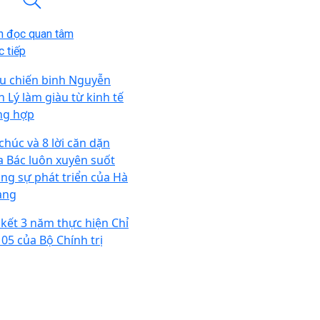
n đọc quan tâm
 tiếp
u chiến binh Nguyễn
n Lý làm giàu từ kinh tế
ng hợp
chúc và 8 lời căn dặn
a Bác luôn xuyên suốt
ong sự phát triển của Hà
ang
 kết 3 năm thực hiện Chỉ
 05 của Bộ Chính trị