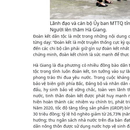
Lãnh đạo và cán bộ Ủy ban MTTQ tỉn
Người lên thăm Hà Giang.
Đoàn kết dân tộc là một trong những nội dung 
từng dạy: “Đoàn kết là một truyền thống cực kỳ 
đến các chi bộ cần phải giữ gìn sự đoàn kết nhất
chứng minh, đoàn kết chính là sức mạnh để thực 
Hà Giang là địa phương có nhiều đồng bào dân t
tộc trong tỉnh luôn đoàn kết, tin tưởng vào sự l
phong trào thi đua yêu nước. Trong cuộc kháng
bảo vệ biên giới phía Bắc, Đảng bộ và nhân dân 
đấu, hy sinh bảo vệ vững chắc, toàn vẹn lãnh t
nước, tinh thần đoàn kết được phát huy mạnh mẽ
hiện hoàn thành các nhiệm vụ chính trị, phát tr
Năm 2020, tốc độ tăng tổng sản phẩm (GRDP) bì
30 triệu đồng; tỷ lệ hộ nghèo giảm từ 26,73% (n
hướng; thu ngân sách nhà nước trên địa bàn đạt 2.
dân nông thôn được sử dụng nước hợp vệ sinh đạt 