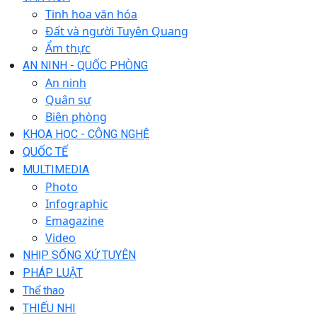
Tinh hoa văn hóa
Đất và người Tuyên Quang
Ẩm thực
AN NINH - QUỐC PHÒNG
An ninh
Quân sự
Biên phòng
KHOA HỌC - CÔNG NGHỆ
QUỐC TẾ
MULTIMEDIA
Photo
Infographic
Emagazine
Video
NHỊP SỐNG XỨ TUYÊN
PHÁP LUẬT
Thể thao
THIẾU NHI