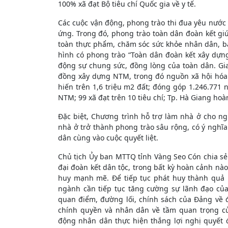
100% xã đạt Bộ tiêu chí Quốc gia về y tế.
Các cuộc vận động, phong trào thi đua yêu nước
ứng. Trong đó, phong trào toàn dân đoàn kết giú
toàn thực phẩm, chăm sóc sức khỏe nhân dân, b
hình có phong trào “Toàn dân đoàn kết xây dựn
động sự chung sức, đồng lòng của toàn dân. Gia
đồng xây dựng NTM, trong đó nguồn xã hội hóa
hiến trên 1,6 triệu m2 đất; đóng góp 1.246.771 
NTM; 99 xã đạt trên 10 tiêu chí; Tp. Hà Giang h
Đặc biệt, Chương trình hỗ trợ làm nhà ở cho n
nhà ở trở thành phong trào sâu rộng, có ý nghĩa
dân cùng vào cuộc quyết liệt.
Chủ tịch Ủy ban MTTQ tỉnh Vàng Seo Cón chia sẻ
đại đoàn kết dân tộc, trong bất kỳ hoàn cảnh nà
huy mạnh mẽ. Để tiếp tục phát huy thành quả kh
ngành cần tiếp tục tăng cường sự lãnh đạo của
quan điểm, đường lối, chính sách của Đảng về đ
chính quyền và nhân dân về tầm quan trọng củ
động nhân dân thực hiện thắng lợi nghị quyết đ