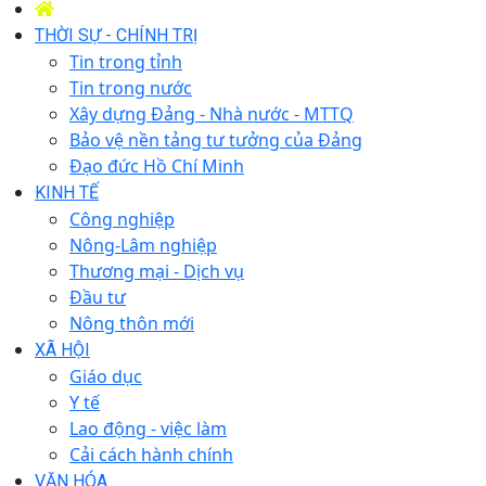
THỜI SỰ - CHÍNH TRỊ
Tin trong tỉnh
Tin trong nước
Xây dựng Đảng - Nhà nước - MTTQ
Bảo vệ nền tảng tư tưởng của Đảng
Đạo đức Hồ Chí Minh
KINH TẾ
Công nghiệp
Nông-Lâm nghiệp
Thương mại - Dịch vụ
Đầu tư
Nông thôn mới
XÃ HỘI
Giáo dục
Y tế
Lao động - việc làm
Cải cách hành chính
VĂN HÓA