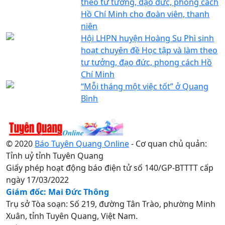
theo tư tưởng, đạo đức, phong cách
Hồ Chí Minh cho đoàn viên, thanh
niên
Hội LHPN huyện Hoàng Su Phì sinh
hoạt chuyên đề Học tập và làm theo
tư tưởng, đạo đức, phong cách Hồ
Chí Minh
“Mỗi tháng một việc tốt” ở Quang
Bình
© 2020
Báo Tuyên Quang Online
- Cơ quan chủ quản:
Tỉnh uỷ tỉnh Tuyên Quang
Giấy phép hoạt động báo điện tử số 140/GP-BTTTT cấp
ngày 17/03/2022
Giám đốc: Mai Đức Thông
Trụ sở Tòa soạn: Số 219, đường Tân Trào, phường Minh
Xuân, tỉnh Tuyên Quang, Việt Nam.