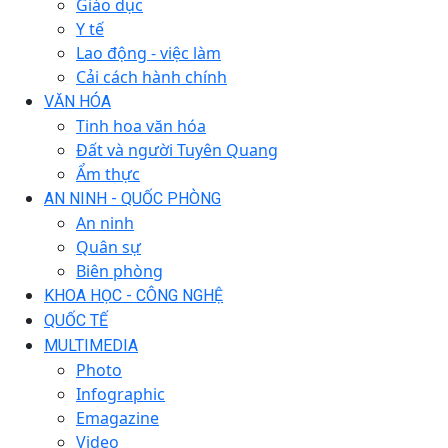
Giáo dục
Y tế
Lao động - việc làm
Cải cách hành chính
VĂN HÓA
Tinh hoa văn hóa
Đất và người Tuyên Quang
Ẩm thực
AN NINH - QUỐC PHÒNG
An ninh
Quân sự
Biên phòng
KHOA HỌC - CÔNG NGHỆ
QUỐC TẾ
MULTIMEDIA
Photo
Infographic
Emagazine
Video