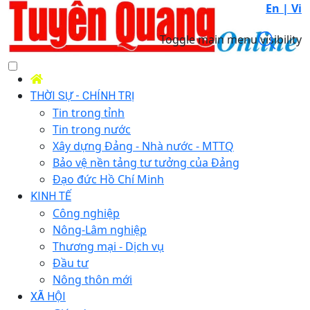
En |
Vi
Toggle main menu visibility
THỜI SỰ - CHÍNH TRỊ
Tin trong tỉnh
Tin trong nước
Xây dựng Đảng - Nhà nước - MTTQ
Bảo vệ nền tảng tư tưởng của Đảng
Đạo đức Hồ Chí Minh
KINH TẾ
Công nghiệp
Nông-Lâm nghiệp
Thương mại - Dịch vụ
Đầu tư
Nông thôn mới
XÃ HỘI