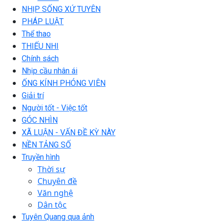
NHỊP SỐNG XỨ TUYÊN
PHÁP LUẬT
Thể thao
THIẾU NHI
Chính sách
Nhịp cầu nhân ái
ỐNG KÍNH PHÓNG VIÊN
Giải trí
Người tốt - Việc tốt
GÓC NHÌN
XÃ LUẬN - VẤN ĐỀ KỲ NÀY
NỀN TẢNG SỐ
Truyền hình
Thời sự
Chuyên đề
Văn nghệ
Dân tộc
Tuyên Quang qua ảnh