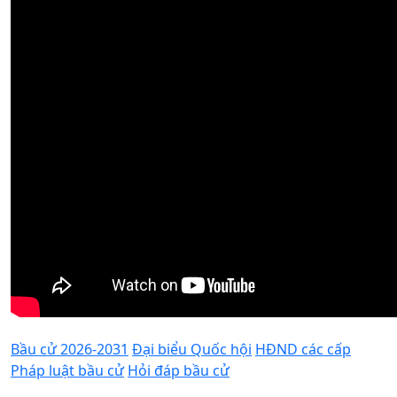
Bầu cử 2026-2031
Đại biểu Quốc hội
HĐND các cấp
Pháp luật bầu cử
Hỏi đáp bầu cử