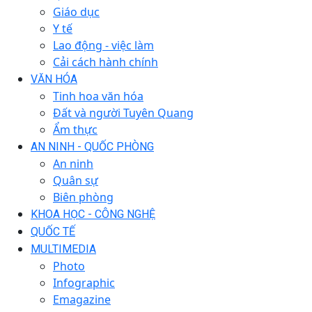
Giáo dục
Y tế
Lao động - việc làm
Cải cách hành chính
VĂN HÓA
Tinh hoa văn hóa
Đất và người Tuyên Quang
Ẩm thực
AN NINH - QUỐC PHÒNG
An ninh
Quân sự
Biên phòng
KHOA HỌC - CÔNG NGHỆ
QUỐC TẾ
MULTIMEDIA
Photo
Infographic
Emagazine