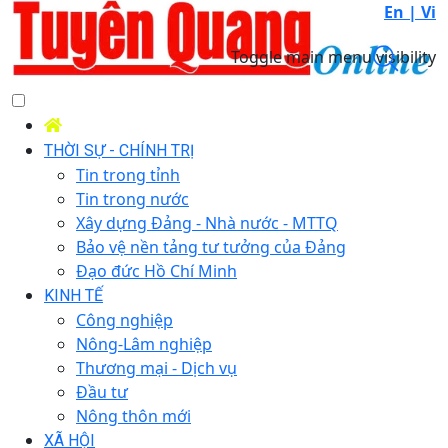
En |
Vi
Toggle main menu visibility
THỜI SỰ - CHÍNH TRỊ
Tin trong tỉnh
Tin trong nước
Xây dựng Đảng - Nhà nước - MTTQ
Bảo vệ nền tảng tư tưởng của Đảng
Đạo đức Hồ Chí Minh
KINH TẾ
Công nghiệp
Nông-Lâm nghiệp
Thương mại - Dịch vụ
Đầu tư
Nông thôn mới
XÃ HỘI