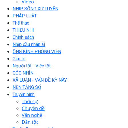
Video
NHỊP SỐNG XỨ TUYÊN
PHÁP LUẬT
Thể thao
THIẾU NHI
Chính sách
Nhịp cầu nhân ái
ỐNG KÍNH PHÓNG VIÊN
Giải trí
Người tốt - Việc tốt
GÓC NHÌN
XÃ LUẬN - VẤN ĐỀ KỲ NÀY
NỀN TẢNG SỐ
Truyền hình
Thời sự
Chuyên đề
Văn nghệ
Dân tộc