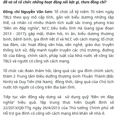
đã và sẽ tổ chức những hoạt động nổi bật gì, thưa đồng chí?
Đồng chí Nguyễn Văn Sơn:
Tổ chức Lễ kỷ niệm 70 năm ngày
TBLS theo quy mô cấp tỉnh, gắn với biểu dương những tập
thể, cá nhân có nhiều thành tích xuất sắc trong phong trào
“Đền ơn đáp nghĩa”, NCC tiêu biểu tỉnh Hà Giang (giai đoạn
2013 - 2017); gặp mặt, thăm hỏi, tri ân, biểu dương thương
binh, bệnh binh, gia đình liệt sĩ và NCC với cách mạng; tổ chức
tọa đàm, các hoạt động văn hóa, văn nghệ, giáo dục truyền
thống lịch sử, đẩy mạnh tuyên truyền các chủ trương, đường
lối của Đảng, chính sách, pháp luật của Nhà nước về công tác
TBLS và người có công với cách mạng.
Tổ chức các đoàn thăm hỏi, tặng quà các gia đình chính sách;
thăm 2 Trung tâm Điều dưỡng thương binh Thuận Thành (Bắc
Ninh) và Duy Tiên (Hà Nam); đồng thời, tặng quà của Chủ tịch
nước tới người có công trên địa bàn tỉnh.
Tiếp tục vận động xây dựng và sử dụng quỹ “Đền ơn đáp
nghĩa” hiệu quả. Tập trung thực hiện Quyết định số
22/2013/QĐ-TTg ngày 26/4/2013 của Thủ tướng Chính phủ về
Hỗ trợ gia đình có công với cách mạng khó khăn về nhà ở.