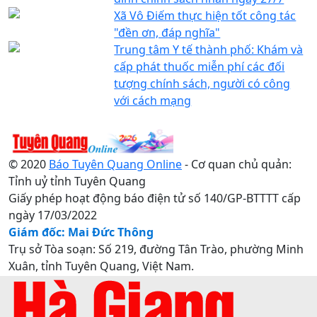
Xã Vô Điếm thực hiện tốt công tác
"đền ơn, đáp nghĩa"
Trung tâm Y tế thành phố: Khám và
cấp phát thuốc miễn phí các đối
tượng chính sách, người có công
với cách mạng
© 2020
Báo Tuyên Quang Online
- Cơ quan chủ quản:
Tỉnh uỷ tỉnh Tuyên Quang
Giấy phép hoạt động báo điện tử số 140/GP-BTTTT cấp
ngày 17/03/2022
Giám đốc: Mai Đức Thông
Trụ sở Tòa soạn: Số 219, đường Tân Trào, phường Minh
Xuân, tỉnh Tuyên Quang, Việt Nam.
Điện thoại: 0207.3822820 - 0207.3817155 / Fax:
0207.3822821 - Email:
baotuyenquang.com.vn@gmail.com