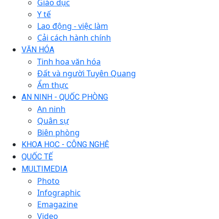
Giáo dục
Y tế
Lao động - việc làm
Cải cách hành chính
VĂN HÓA
Tinh hoa văn hóa
Đất và người Tuyên Quang
Ẩm thực
AN NINH - QUỐC PHÒNG
An ninh
Quân sự
Biên phòng
KHOA HỌC - CÔNG NGHỆ
QUỐC TẾ
MULTIMEDIA
Photo
Infographic
Emagazine
Video