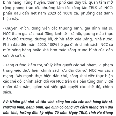
binh nặng. Từng huyện, thành phố cần duy trì, quan tâm mở
rộng phong trào xã, phường làm tốt công tác TBLS và NCC;
phấn đấu đến hết năm 2020 có 100% xã, phường đạt danh
hiệu này.
-Khuyến khích, động viên các thương binh, gia đình liệt sĩ,
NCC tham gia các hoạt động kinh tế - xã hội, gương mẫu thực
hiện chủ trương, đường lối, chính sách của Đảng, Nhà nước.
Phấn đấu đến năm 2020, 100% hộ gia đình chính sách, NCC có
mức sống bằng hoặc khá hơn mức sống trung bình của dân
cư nơi cư trú.
- Tăng cường kiểm tra, xử lý kiên quyết các sai phạm, vi phạm
trong việc thực hiện chính sách ưu đãi đối với NCC với cách
mạng. Đẩy mạnh thực hiện dân chủ, công khai việc thực hiện
các chế độ, chính sách đối với NCC trên địa bàn từng đơn vị để
nhân dân nắm, giám sát việc giải quyết các chế độ, chính
sách.
PV: Nhằm ghi nhớ và tôn vinh công lao của các anh hùng liệt sĩ,
thương binh, bệnh binh, gia đình có công với cách mạng trên địa
bàn tỉnh, hướng đến kỷ niệm 70 năm Ngày TBLS, tỉnh Hà Giang