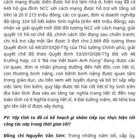
cách mạng thuộc diện được hỗ trợ làm nhà ở, hiện nay đã có
649 hộ gia đình NCC với cách mạng được hỗ trợ với tổng số
tiền là 20 tỉ 215 triệu đồng; các cơ quan, đơn vị doanh nghiệp
đã tặng 324 Sổ tiết kiệm tình nghĩa (trên 489 triệu đồng); xác
nhận và giải quyết mới 308 đối tượng NCC với cách mạng; giải
quyết 10 hồ sơ chế độ, chính sách tồn đọng sau chiến tranh;
chi trả trợ cấp một lần được 3 đợt cho 2.669 đối tượng theo
Quyết định số 49/2015/QĐ-TTg của Thủ tướng Chính phủ; giải
quyết chế độ theo Quyết định 53/2010/QĐ-TTg đối với 46
trường hợp; có 3 “Bà mẹ Việt Nam Anh hùng” đang được các
cơ quan, đơn vị nhận phụng dưỡng đến hết đời; con liệt sĩ,
con thương binh nặng, con bệnh binh nặng được quan tâm
trong giáo dục, ưu tiên xem xét tuyển dụng và bố trí sắp xếp
việc làm; tìm kiếm, quy tập được 60 hài cốt liệt sĩ hy sinh trên
địa bàn tỉnh đưa vào an táng tại nghĩa trang liệt sĩ; đến nay
toàn tỉnh có 9 Nghĩa trang liệt sĩ, 4 Đài tưởng niệm, 40 Nhà bia
ghi tên liệt sĩ được xây dựng.
PV: Vậy tỉnh ta đã có kế hoạch gì nhằm tiếp tục thực hiện tốt
công tác này trong thời gian tới?
Đồng chí Nguyễn Văn Sơn:
Trong những năm tới, cấp ủy,