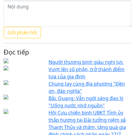
Đọc tiếp
Người thương binh giàu nghị lực
Vượt lên số phận, trở thành điểm
tựa của gia đình
Chung tay cùng địa phương "Đền
ơn, đáp nghĩa"
Bắc Quang: Vẫn ngời sáng đạo lý
"Uống nước nhớ nguồn"
Hội Cựu chiến binh UBKT Tỉnh ủy
thắp hương tại Đài tưởng niệm xã
Thanh Thủy và thăm, tặng quà gia
đình chính sách nhân ngày 27/7