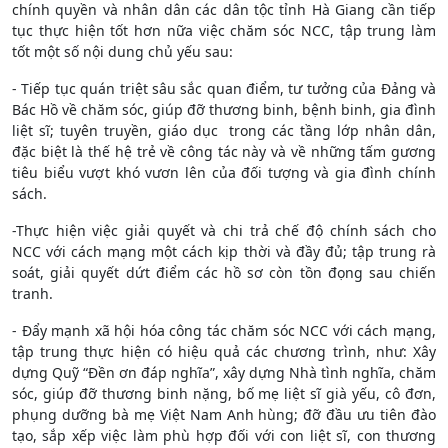
chính quyền và nhân dân các dân tộc tỉnh Hà Giang cần tiếp
tục thực hiện tốt hơn nữa việc chăm sóc NCC, tập trung làm
tốt một số nội dung chủ yếu sau:
- Tiếp tục quán triệt sâu sắc quan điểm, tư tưởng của Đảng và
Bác Hồ về chăm sóc, giúp đỡ thương binh, bệnh binh, gia đình
liệt sĩ; tuyên truyền, giáo dục trong các tầng lớp nhân dân,
đặc biệt là thế hệ trẻ về công tác này và về những tấm gương
tiêu biểu vượt khó vươn lên của đối tượng và gia đình chính
sách.
-Thực hiện việc giải quyết và chi trả chế độ chính sách cho
NCC với cách mạng một cách kịp thời và đầy đủ; tập trung rà
soát, giải quyết dứt điểm các hồ sơ còn tồn đọng sau chiến
tranh.
- Đẩy mạnh xã hội hóa công tác chăm sóc NCC với cách mạng,
tập trung thực hiện có hiệu quả các chương trình, như: Xây
dựng Quỹ “Đền ơn đáp nghĩa”, xây dựng Nhà tình nghĩa, chăm
sóc, giúp đỡ thương binh nặng, bố mẹ liệt sĩ già yếu, cô đơn,
phụng dưỡng bà mẹ Việt Nam Anh hùng; đỡ đầu ưu tiên đào
tạo, sắp xếp việc làm phù hợp đối với con liệt sĩ, con thương