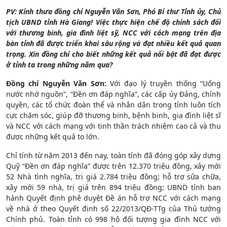
PV: Kính thưa đồng chí Nguyễn Văn Sơn, Phó Bí thư Tỉnh ủy, Chủ
tịch UBND tỉnh Hà Giang! Việc thực hiện chế độ chính sách đối
với thương binh, gia đình liệt sỹ, NCC với cách mạng trên địa
bàn tỉnh đã được triển khai sâu rộng và đạt nhiều kết quả quan
trọng. Xin đồng chí cho biết những kết quả nổi bật đã đạt được
ở tỉnh ta trong những năm qua?
Đồng chí Nguyễn Văn Sơn:
Với đạo lý truyền thống “Uống
nước nhớ nguồn”, “Đền ơn đáp nghĩa”, các cấp ủy Đảng, chính
quyền, các tổ chức đoàn thể và nhân dân trong tỉnh luôn tích
cực chăm sóc, giúp đỡ thương binh, bệnh binh, gia đình liệt sĩ
và NCC với cách mạng với tinh thần trách nhiệm cao cả và thu
được những kết quả to lớn.
Chỉ tính từ năm 2013 đến nay, toàn tỉnh đã đóng góp xây dựng
Quỹ “Đền ơn đáp nghĩa” được trên 12.370 triệu đồng, xây mới
52 Nhà tình nghĩa, trị giá 2.784 triệu đồng; hỗ trợ sửa chữa,
xây mới 59 nhà, trị giá trên 894 triệu đồng; UBND tỉnh ban
hành Quyết định phê duyệt Đề án hỗ trợ NCC với cách mạng
về nhà ở theo Quyết định số 22/2013/QĐ-TTg của Thủ tướng
Chính phủ. Toàn tỉnh có 998 hộ đối tượng gia đình NCC với