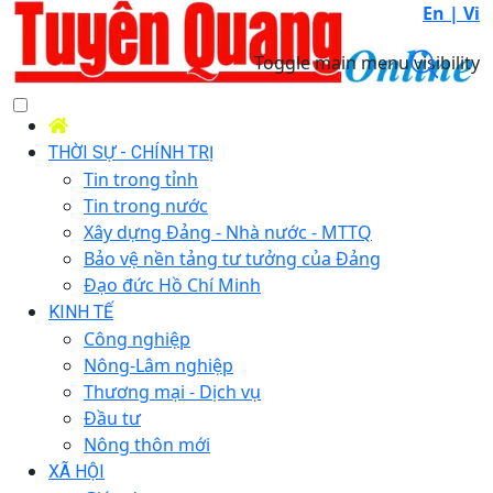
En |
Vi
Toggle main menu visibility
THỜI SỰ - CHÍNH TRỊ
Tin trong tỉnh
Tin trong nước
Xây dựng Đảng - Nhà nước - MTTQ
Bảo vệ nền tảng tư tưởng của Đảng
Đạo đức Hồ Chí Minh
KINH TẾ
Công nghiệp
Nông-Lâm nghiệp
Thương mại - Dịch vụ
Đầu tư
Nông thôn mới
XÃ HỘI