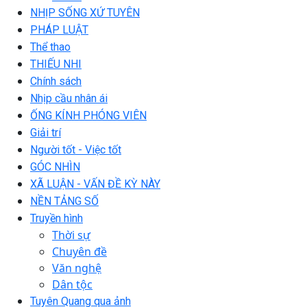
NHỊP SỐNG XỨ TUYÊN
PHÁP LUẬT
Thể thao
THIẾU NHI
Chính sách
Nhịp cầu nhân ái
ỐNG KÍNH PHÓNG VIÊN
Giải trí
Người tốt - Việc tốt
GÓC NHÌN
XÃ LUẬN - VẤN ĐỀ KỲ NÀY
NỀN TẢNG SỐ
Truyền hình
Thời sự
Chuyên đề
Văn nghệ
Dân tộc
Tuyên Quang qua ảnh