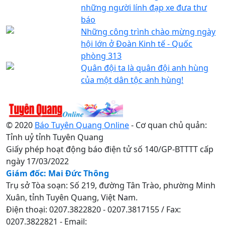
những người lính đạp xe đưa thư
báo
Những công trình chào mừng ngày
hội lớn ở Đoàn Kinh tế - Quốc
phòng 313
Quân đội ta là quân đội anh hùng
của một dân tộc anh hùng!
© 2020
Báo Tuyên Quang Online
- Cơ quan chủ quản:
Tỉnh uỷ tỉnh Tuyên Quang
Giấy phép hoạt động báo điện tử số 140/GP-BTTTT cấp
ngày 17/03/2022
Giám đốc: Mai Đức Thông
Trụ sở Tòa soạn: Số 219, đường Tân Trào, phường Minh
Xuân, tỉnh Tuyên Quang, Việt Nam.
Điện thoại: 0207.3822820 - 0207.3817155 / Fax:
0207.3822821 - Email: