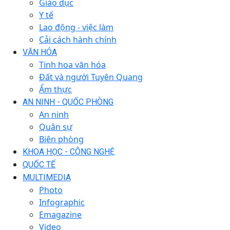
Giáo dục
Y tế
Lao động - việc làm
Cải cách hành chính
VĂN HÓA
Tinh hoa văn hóa
Đất và người Tuyên Quang
Ẩm thực
AN NINH - QUỐC PHÒNG
An ninh
Quân sự
Biên phòng
KHOA HỌC - CÔNG NGHỆ
QUỐC TẾ
MULTIMEDIA
Photo
Infographic
Emagazine
Video