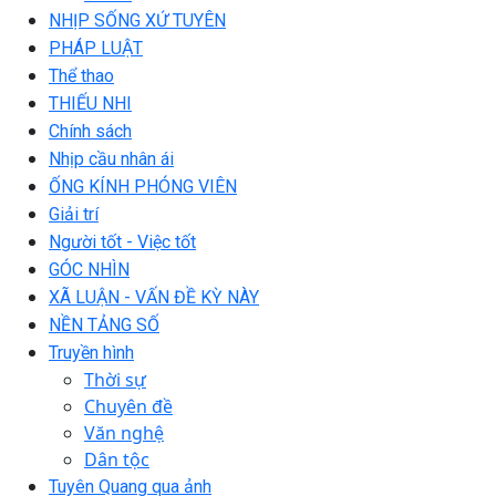
NHỊP SỐNG XỨ TUYÊN
PHÁP LUẬT
Thể thao
THIẾU NHI
Chính sách
Nhịp cầu nhân ái
ỐNG KÍNH PHÓNG VIÊN
Giải trí
Người tốt - Việc tốt
GÓC NHÌN
XÃ LUẬN - VẤN ĐỀ KỲ NÀY
NỀN TẢNG SỐ
Truyền hình
Thời sự
Chuyên đề
Văn nghệ
Dân tộc
Tuyên Quang qua ảnh