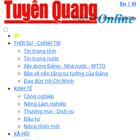
En |
Vi
Toggle main menu visibility
THỜI SỰ - CHÍNH TRỊ
Tin trong tỉnh
Tin trong nước
Xây dựng Đảng - Nhà nước - MTTQ
Bảo vệ nền tảng tư tưởng của Đảng
Đạo đức Hồ Chí Minh
KINH TẾ
Công nghiệp
Nông-Lâm nghiệp
Thương mại - Dịch vụ
Đầu tư
Nông thôn mới
XÃ HỘI