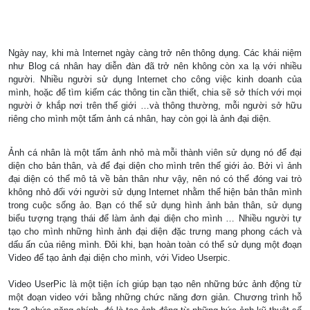
Ngày nay, khi mà Internet ngày càng trở nên thông dụng. Các khái niệm
như Blog cá nhân hay diễn đàn đã trở nên không còn xa lạ với nhiều
người. Nhiều người sử dụng Internet cho công việc kinh doanh của
mình, hoặc để tìm kiếm các thông tin cần thiết, chia sẽ sở thích với mọi
người ở khắp nơi trên thế giới …và thông thường, mỗi người sở hữu
riêng cho mình một tấm ảnh cá nhân, hay còn gọi là ảnh đại diện.
Ảnh cá nhân là một tấm ảnh nhỏ mà mỗi thành viên sử dụng nó để đại
diện cho bản thân, và để đại diện cho mình trên thế giới ảo. Bởi vì ảnh
đại diện có thể mô tả về bản thân như vậy, nên nó có thể đóng vai trò
không nhỏ đối với người sử dụng Internet nhằm thể hiện bản thân mình
trong cuộc sống ảo. Bạn có thể sử dụng hình ảnh bản thân, sử dụng
biểu tượng trạng thái để làm ảnh đại diện cho mình … Nhiều người tự
tạo cho mình những hình ảnh đại diện đặc trưng mang phong cách và
dấu ấn của riêng mình. Đôi khi, bạn hoàn toàn có thể sử dụng một đoạn
Video để tạo ảnh đại diện cho mình, với Video Userpic.
Video UserPic là một tiện ích giúp bạn tạo nên những bức ảnh động từ
một đoạn video với bằng những chức năng đơn giản. Chương trình hỗ