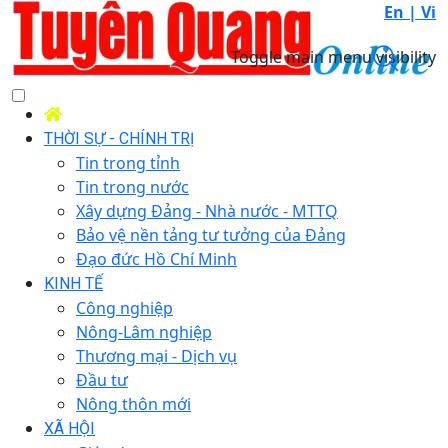
En |
Vi
Toggle main menu visibility
THỜI SỰ - CHÍNH TRỊ
Tin trong tỉnh
Tin trong nước
Xây dựng Đảng - Nhà nước - MTTQ
Bảo vệ nền tảng tư tưởng của Đảng
Đạo đức Hồ Chí Minh
KINH TẾ
Công nghiệp
Nông-Lâm nghiệp
Thương mại - Dịch vụ
Đầu tư
Nông thôn mới
XÃ HỘI