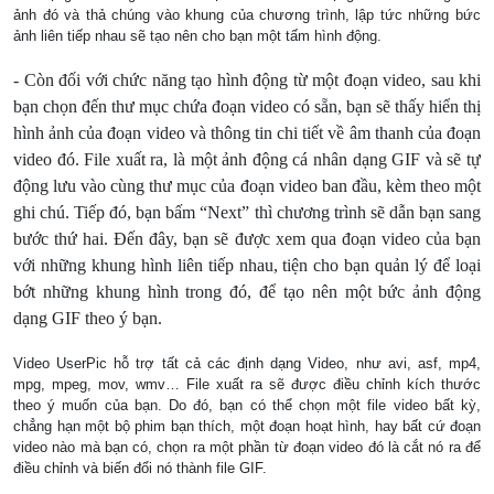
ảnh đó và thả chúng vào khung của chương trình, lập tức những bức
ảnh liên tiếp nhau sẽ tạo nên cho bạn một tấm hình động.
- Còn đối với chức năng tạo hình động từ một đoạn video, sau khi
bạn chọn đến thư mục chứa đoạn video có sẵn, bạn sẽ thấy hiển thị
hình ảnh của đoạn video và thông tin chi tiết về âm thanh của đoạn
video đó. File xuất ra, là một ảnh động cá nhân dạng GIF và sẽ tự
động lưu vào cùng thư mục của đoạn video ban đầu, kèm theo một
ghi chú. Tiếp đó, bạn bấm “Next” thì chương trình sẽ dẫn bạn sang
bước thứ hai. Đến đây, bạn sẽ được xem qua đoạn video của bạn
với những khung hình liên tiếp nhau, tiện cho bạn quản l
ý để loại
bớt những khung hình trong đó, để tạo nên một bức ảnh động
dạng GIF theo
ý bạn.
Video UserPic hỗ trợ tất cả các định dạng Video, như avi, asf, mp4,
mpg, mpeg, mov, wmv… File xuất ra sẽ được điều chỉnh kích thước
theo ý muốn của bạn. Do đó, bạn có thể chọn một file video bất kỳ,
chẳng hạn một bộ phim bạn thích, một đoạn hoạt hình, hay bất cứ đoạn
video nào mà bạn có, chọn ra một phần từ đoạn video đó là cắt nó ra để
điều chỉnh và biến đổi nó thành file GIF.