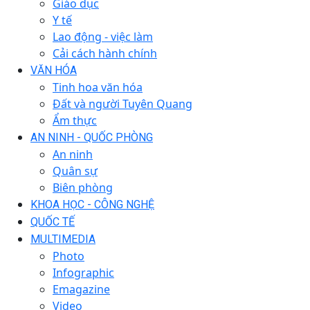
Giáo dục
Y tế
Lao động - việc làm
Cải cách hành chính
VĂN HÓA
Tinh hoa văn hóa
Đất và người Tuyên Quang
Ẩm thực
AN NINH - QUỐC PHÒNG
An ninh
Quân sự
Biên phòng
KHOA HỌC - CÔNG NGHỆ
QUỐC TẾ
MULTIMEDIA
Photo
Infographic
Emagazine
Video