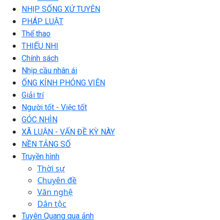
NHỊP SỐNG XỨ TUYÊN
PHÁP LUẬT
Thể thao
THIẾU NHI
Chính sách
Nhịp cầu nhân ái
ỐNG KÍNH PHÓNG VIÊN
Giải trí
Người tốt - Việc tốt
GÓC NHÌN
XÃ LUẬN - VẤN ĐỀ KỲ NÀY
NỀN TẢNG SỐ
Truyền hình
Thời sự
Chuyên đề
Văn nghệ
Dân tộc
Tuyên Quang qua ảnh