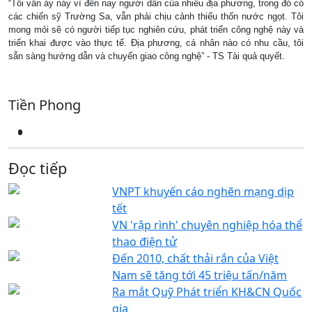
“Tôi vẫn áy náy vì đến nay người dân của nhiều địa phương, trong đó có
các chiến sỹ Trường Sa, vẫn phải chịu cảnh thiếu thốn nước ngọt. Tôi
mong mỏi sẽ có người tiếp tục nghiên cứu, phát triển công nghệ này và
triển khai được vào thực tế. Địa phương, cá nhân nào có nhu cầu, tôi
sẵn sàng hướng dẫn và chuyển giao công nghệ” - TS Tài quả quyết.
Tiền Phong
Đọc tiếp
VNPT khuyến cáo nghẽn mạng dịp
tết
VN 'rập rình' chuyên nghiệp hóa thể
thao điện tử
Đến 2010, chất thải rắn của Việt
Nam sẽ tăng tới 45 triệu tấn/năm
Ra mắt Quỹ Phát triển KH&CN Quốc
gia