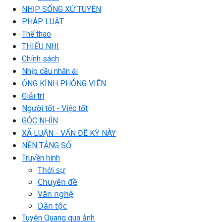
NHỊP SỐNG XỨ TUYÊN
PHÁP LUẬT
Thể thao
THIẾU NHI
Chính sách
Nhịp cầu nhân ái
ỐNG KÍNH PHÓNG VIÊN
Giải trí
Người tốt - Việc tốt
GÓC NHÌN
XÃ LUẬN - VẤN ĐỀ KỲ NÀY
NỀN TẢNG SỐ
Truyền hình
Thời sự
Chuyên đề
Văn nghệ
Dân tộc
Tuyên Quang qua ảnh