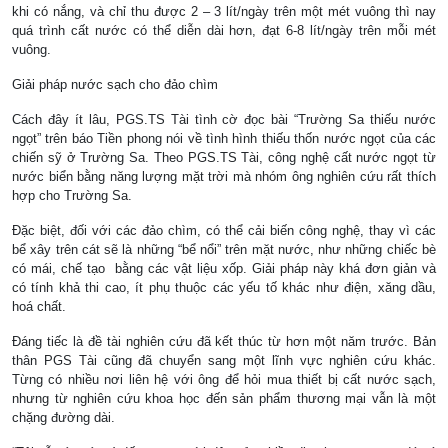
khi có nắng, và chỉ thu được 2 – 3 lít/ngày trên một mét vuông thì nay
quá trình cất nước có thể diễn dài hơn, đạt 6-8 lít/ngày trên mỗi mét
vuông.
Giải pháp nước sạch cho đảo chìm
Cách đây ít lâu, PGS.TS Tài tình cờ đọc bài “Trường Sa thiếu nước
ngọt” trên báo Tiền phong nói về tình hình thiếu thốn nước ngọt của các
chiến sỹ ở Trường Sa. Theo PGS.TS Tài, công nghệ cất nước ngọt từ
nước biển bằng năng lượng mặt trời mà nhóm ông nghiên cứu rất thích
hợp cho Trường Sa.
Đặc biệt, đối với các đảo chìm, có thể cải biến công nghệ, thay vì các
bể xây trên cát sẽ là những “bể nổi” trên mặt nước, như những chiếc bè
có mái, chế tạo bằng các vật liệu xốp. Giải pháp này khá đơn giản và
có tính khả thi cao, ít phụ thuộc các yếu tố khác như điện, xăng dầu,
hoá chất.
Đáng tiếc là đề tài nghiên cứu đã kết thúc từ hơn một năm trước. Bản
thân PGS Tài cũng đã chuyển sang một lĩnh vực nghiên cứu khác.
Từng có nhiều nơi liên hệ với ông để hỏi mua thiết bị cất nước sạch,
nhưng từ nghiên cứu khoa học đến sản phẩm thương mại vẫn là một
chặng đường dài.