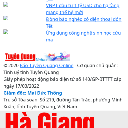
VNPT đầu tư 1 tỷ USD cho hạ tầng
mạng thế hệ mới
Đồng bào nghèo có điện thoại đón
Tết
Ứng dụng công nghệ sinh học cứu
mạ
© 2020
Báo Tuyên Quang Online
- Cơ quan chủ quản:
Tỉnh uỷ tỉnh Tuyên Quang
Giấy phép hoạt động báo điện tử số 140/GP-BTTTT cấp
ngày 17/03/2022
Giám đốc: Mai Đức Thông
Trụ sở Tòa soạn: Số 219, đường Tân Trào, phường Minh
Xuân, tỉnh Tuyên Quang, Việt Nam.
Điện thoại: 0207.3822820 - 0207.3817155 / Fax:
0207.3822821 - Email:
baotuyenquang.com.vn@gmail.com