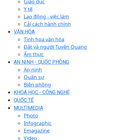
Giáo dục
Y tế
Lao động - việc làm
Cải cách hành chính
VĂN HÓA
Tinh hoa văn hóa
Đất và người Tuyên Quang
Ẩm thực
AN NINH - QUỐC PHÒNG
An ninh
Quân sự
Biên phòng
KHOA HỌC - CÔNG NGHỆ
QUỐC TẾ
MULTIMEDIA
Photo
Infographic
Emagazine
Video