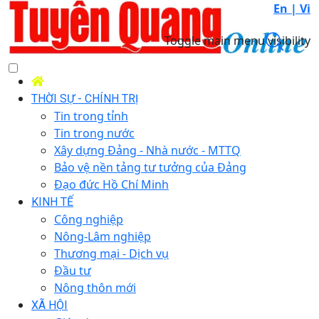
En |
Vi
Toggle main menu visibility
THỜI SỰ - CHÍNH TRỊ
Tin trong tỉnh
Tin trong nước
Xây dựng Đảng - Nhà nước - MTTQ
Bảo vệ nền tảng tư tưởng của Đảng
Đạo đức Hồ Chí Minh
KINH TẾ
Công nghiệp
Nông-Lâm nghiệp
Thương mại - Dịch vụ
Đầu tư
Nông thôn mới
XÃ HỘI