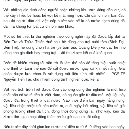
Với những gia đình đông người hoặc những khu vực đông dân cư, có
thể xây nhiều bể hoặc bể với bề mặt rộng hơn. Chỉ cần chi phí ban đầu,
sau đó người dân chỉ việc cấp nước vào bể là có nước sạch dùng dài
dài mà không tốn bất cứ chi phí nào khác.
Một số hệ thiết bị thử nghiệm theo công nghệ này đã được lắp đặt tại
Bến Tre và Thừa Thiên-Huế như hệ dùng cho trại nuôi tôm (Bình Đại,
Bến Tre), hệ dùng cho nhà trẻ (thị trấn Sịa, Quảng Điền) và các hệ nhỏ
dùng cho gia đình hay trang trại… đã thu được kết quả khả quan.
“Vấn đề khiến chúng tôi trăn trở là làm thế nào để tăng hiệu suất nhiệt
cho thiết bị. Làm thế nào để cất được nước ngay cả khi hết nắng. Giải
pháp được lựa chọn là sử dụng vật liệu tích trữ nhiệt” – PGS.TS
Nguyễn Tiến Tài, chủ nhiệm công trình nghiên cứu, kể lại.
Vật liệu tích trữ nhiệt được đưa vào ứng dụng thử nghiệm là một hợp
chất sẵn có và rẻ tiền ở Việt Nam, có nguồn gốc từ dầu mỏ. Vật liệu này
được đặt trong thiết bị cất nước. Vào thời điểm ban ngày nắng nóng,
vật liệu nhận nhiệt trở nên mềm ra, cuối ngày hết nắng, vật liệu sẽ giải
phóng lượng nhiệt đã tích, đồng thời đông cứng lại, nhờ vậy, kéo dài
được thời gian hoạt động thêm nhiều giờ sau khi tắt nắng.
Nếu trước đây thời gian lọc nước chỉ diễn ra từ 6 -9 tiếng vào ban ngày,