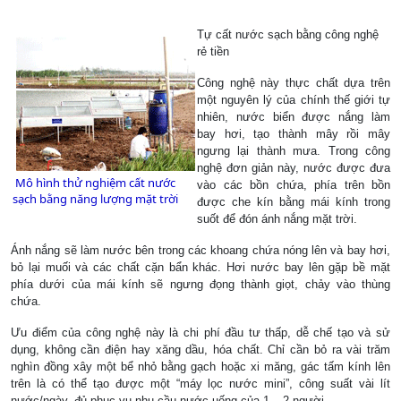
Tự cất nước sạch bằng công nghệ
rẻ tiền
Công nghệ này thực chất dựa trên
một nguyên lý của chính thế giới tự
nhiên, nước biển được nắng làm
bay hơi, tạo thành mây rồi mây
ngưng lại thành mưa. Trong công
nghệ đơn giản này, nước được đưa
Mô hình thử nghiệm cất nước
vào các bồn chứa, phía trên bồn
sạch bằng năng lượng mặt trời
được che kín bằng mái kính trong
suốt để đón ánh nắng mặt trời.
Ánh nắng sẽ làm nước bên trong các khoang chứa nóng lên và bay hơi,
bỏ lại muối và các chất cặn bẩn khác. Hơi nước bay lên gặp bề mặt
phía dưới của mái kính sẽ ngưng đọng thành giọt, chảy vào thùng
chứa.
Ưu điểm của công nghệ này là chi phí đầu tư thấp, dễ chế tạo và sử
dụng, không cần điện hay xăng dầu, hóa chất. Chỉ cần bỏ ra vài trăm
nghìn đồng xây một bể nhỏ bằng gạch hoặc xi măng, gác tấm kính lên
trên là có thể tạo được một “máy lọc nước mini”, công suất vài lít
nước/ngày, đủ phục vụ nhu cầu nước uống của 1 – 2 người.