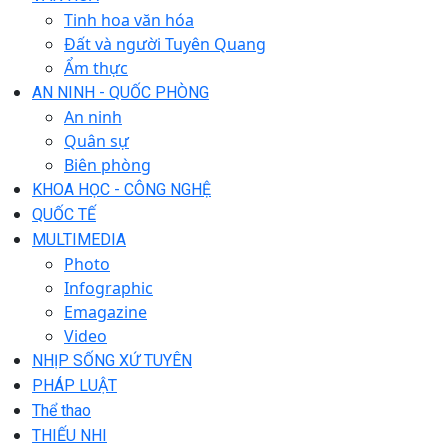
Tinh hoa văn hóa
Đất và người Tuyên Quang
Ẩm thực
AN NINH - QUỐC PHÒNG
An ninh
Quân sự
Biên phòng
KHOA HỌC - CÔNG NGHỆ
QUỐC TẾ
MULTIMEDIA
Photo
Infographic
Emagazine
Video
NHỊP SỐNG XỨ TUYÊN
PHÁP LUẬT
Thể thao
THIẾU NHI