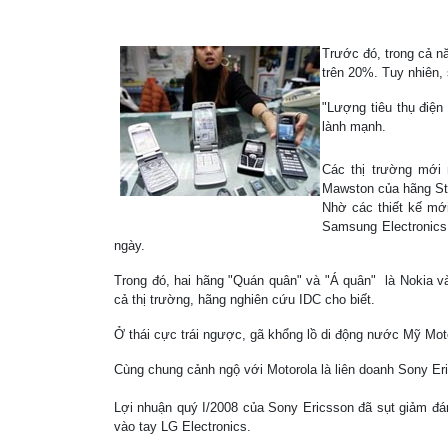
Trước đó, trong cả n
trên 20%. Tuy nhiên,
"Lượng tiêu thụ điện 
lành mạnh.
Các thị trường mới 
Mawston của hãng Str
Nhờ các thiết kế mớ
Samsung Electronics
ngày.
Trong đó, hai hãng "Quán quân" và "Á quân" là Nokia v
cả thị trường, hãng nghiên cứu IDC cho biết.
Ở thái cực trái ngược, gã khổng lồ di động nước Mỹ Moto
Cùng chung cảnh ngộ với Motorola là liên doanh Sony Er
Lợi nhuận quý I/2008 của Sony Ericsson đã sụt giảm đán
vào tay LG Electronics.