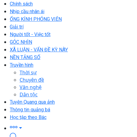
Chính sách
Nhịp cầu nhân ái
ỐNG KÍNH PHÓNG VIÊN
Giải trí
Người tốt - Việc tốt
GÓC NHÌN
XÃ LUẬN - VẤN ĐỀ KỲ NÀY
NỀN TẢNG SỐ
Truyền hình
Thời sự
Chuyên đề
Văn nghệ
Dân tộc
Tuyên Quang qua ảnh
Thông tin quảng bá
Học tập theo Bác