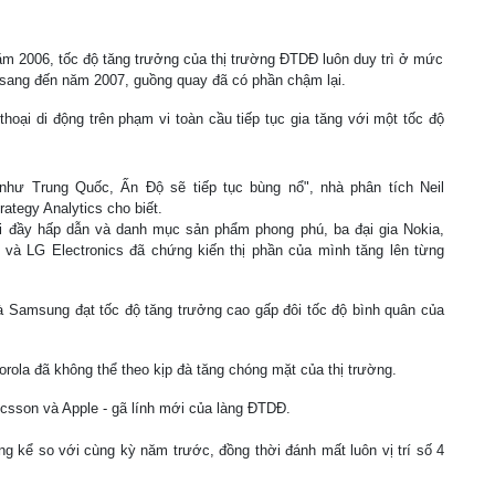
ăm 2006, tốc độ tăng trưởng của thị trường ĐTDĐ luôn duy trì ở mức
 sang đến năm 2007, guồng quay đã có phần chậm lại.
thoại di động trên phạm vi toàn cầu tiếp tục gia tăng với một tốc độ
như Trung Quốc, Ấn Độ sẽ tiếp tục bùng nổ", nhà phân tích Neil
ategy Analytics cho biết.
i đầy hấp dẫn và danh mục sản phẩm phong phú, ba đại gia Nokia,
 và LG Electronics đã chứng kiến thị phần của mình tăng lên từng
à Samsung đạt tốc độ tăng trưởng cao gấp đôi tốc độ bình quân của
rola đã không thể theo kịp đà tăng chóng mặt của thị trường.
icsson và Apple - gã lính mới của làng ĐTDĐ.
g kể so với cùng kỳ năm trước, đồng thời đánh mất luôn vị trí số 4