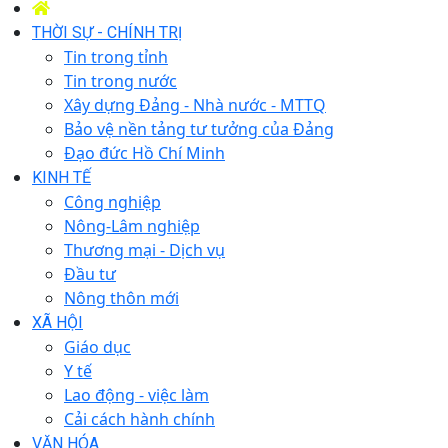
THỜI SỰ - CHÍNH TRỊ
Tin trong tỉnh
Tin trong nước
Xây dựng Đảng - Nhà nước - MTTQ
Bảo vệ nền tảng tư tưởng của Đảng
Đạo đức Hồ Chí Minh
KINH TẾ
Công nghiệp
Nông-Lâm nghiệp
Thương mại - Dịch vụ
Đầu tư
Nông thôn mới
XÃ HỘI
Giáo dục
Y tế
Lao động - việc làm
Cải cách hành chính
VĂN HÓA