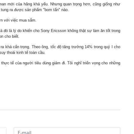
man mới của hãng khá yếu. Nhưng quan trọng hơn, cũng giống như
ự tung ra được sản phẩm "bom tấn" nào.
hơn với việc mua sắm.
 đó là lý do khiến cho Sony Ericsson không thật sự làm ăn tốt trong
n cho biết.
a khá cẩn trọng. Theo ông, tốc độ tăng trưởng 14% trong quý I cho
uy thoái kinh tế toàn cầu.
 thực tế của người tiêu dùng giảm đi. Tôi nghĩ triển vọng cho những