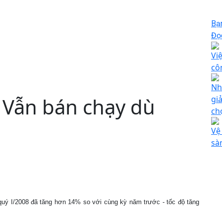
Bạ
Đọc
Vi
cô
Nh
 Vẫn bán chạy dù
gi
ch
Vệ
sà
ý I/2008 đã tăng hơn 14% so với cùng kỳ năm trước - tốc độ tăng