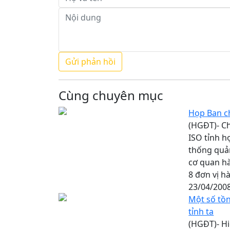
Cùng chuyên mục
Họp Ban ch
(HGĐT)- Ch
ISO tỉnh h
thống quản
cơ quan h
8 đơn vị h
23/04/200
Một số tồn
tỉnh ta
(HGĐT)- Hi