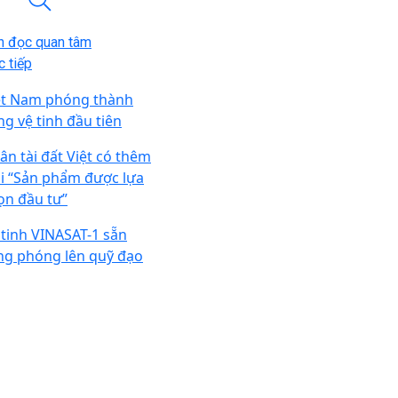
n đọc quan tâm
 tiếp
ệt Nam phóng thành
ng vệ tinh đầu tiên
ân tài đất Việt có thêm
ải “Sản phẩm được lựa
ọn đầu tư”
 tinh VINASAT-1 sẵn
ng phóng lên quỹ đạo