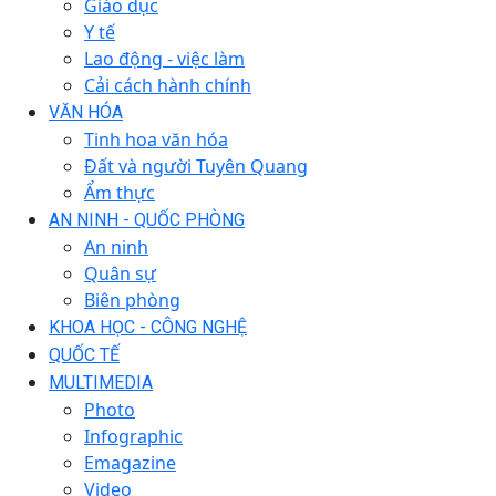
Giáo dục
Y tế
Lao động - việc làm
Cải cách hành chính
VĂN HÓA
Tinh hoa văn hóa
Đất và người Tuyên Quang
Ẩm thực
AN NINH - QUỐC PHÒNG
An ninh
Quân sự
Biên phòng
KHOA HỌC - CÔNG NGHỆ
QUỐC TẾ
MULTIMEDIA
Photo
Infographic
Emagazine
Video