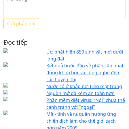
Đọc tiếp
Úc: phát hiện 850 sinh vật mới dưới
lòng đất
Kết quả bước đầu về phân cấp hoạt
động khoa học và công nghệ đến
các huyện, thị
Nước có ở khắp nơi trên mặt trăng
Nguồn mở đã kém an toàn hơn
Phần mềm diệt virus: “Nội” chưa thể
cạnh tranh với “ngoại”
Mít - tinh và ra quân hưởng ứng
chiến dịch làm cho thế giới sạch
hơn năm 2009