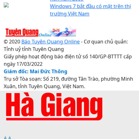
Windows 7 bắt đầu có mặt trên thị
trường Việt Nam
© 2020
Báo Tuyên Quang Online
- Cơ quan chủ quản:
Tỉnh uỷ tỉnh Tuyên Quang
Giấy phép hoạt động báo điện tử số 140/GP-BTTTT cấp
ngày 17/03/2022
Giám đốc: Mai Đức Thông
Trụ sở Tòa soạn: Số 219, đường Tân Trào, phường Minh
Xuân, tỉnh Tuyên Quang, Việt Nam.
Điện thoại: 0207.3822820 - 0207.3817155 / Fax:
0207.3822821 - Email:
baotuyenquang.com.vn@gmail.com
A
A