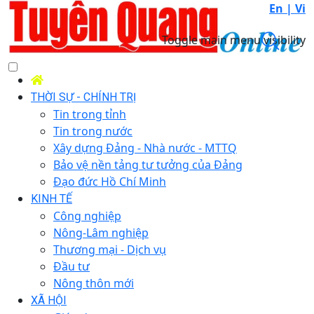
En |
Vi
Toggle main menu visibility
THỜI SỰ - CHÍNH TRỊ
Tin trong tỉnh
Tin trong nước
Xây dựng Đảng - Nhà nước - MTTQ
Bảo vệ nền tảng tư tưởng của Đảng
Đạo đức Hồ Chí Minh
KINH TẾ
Công nghiệp
Nông-Lâm nghiệp
Thương mại - Dịch vụ
Đầu tư
Nông thôn mới
XÃ HỘI