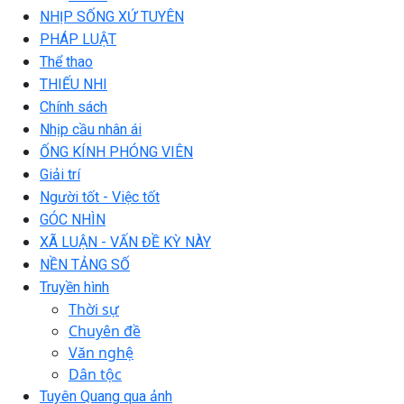
NHỊP SỐNG XỨ TUYÊN
PHÁP LUẬT
Thể thao
THIẾU NHI
Chính sách
Nhịp cầu nhân ái
ỐNG KÍNH PHÓNG VIÊN
Giải trí
Người tốt - Việc tốt
GÓC NHÌN
XÃ LUẬN - VẤN ĐỀ KỲ NÀY
NỀN TẢNG SỐ
Truyền hình
Thời sự
Chuyên đề
Văn nghệ
Dân tộc
Tuyên Quang qua ảnh