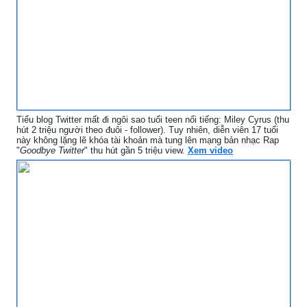
Tiểu blog Twitter mất đi ngôi sao tuổi teen nổi tiếng: Miley Cyrus (thu
hút 2 triệu người theo đuôi - follower). Tuy nhiên, diễn viên 17 tuổi
này không lặng lẽ khóa tài khoản mà tung lên mạng bản nhạc Rap
"
Goodbye Twitter
" thu hút gần 5 triệu view.
Xem video