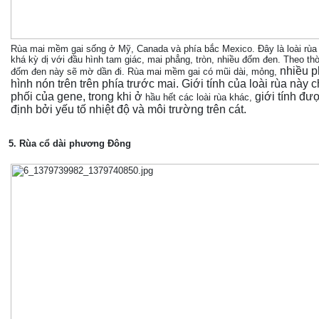
Rùa mai mềm gai sống ở Mỹ, Canada và phía bắc Mexico. Đây là loài rùa 
khá kỳ dị với đầu hình tam giác, mai phẳng, tròn, nhiều đốm đen. Theo thờ
nhiều p
đốm đen này sẽ mờ dần đi. Rùa mai mềm gai có mũi dài, mỏng,
hình nón trên trên phía trước mai. Giới tính của loài rùa này c
phối của gene, trong khi ở
giới tính
đượ
hầu hết các loài rùa khác,
định bởi yếu tố nhiệt độ và môi trường trên cát.
5. Rùa cổ dài phương Đông