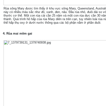
Rùa sông Mary được tìm thấy ở khu vực sông Mary, Queensland, Australia
này có nhiều màu sắc như đỏ, xanh, đen, nâu. Đầu rùa nhỏ, đuôi dài so vớ
thước cơ thể. Một con rùa cái cần 25 năm và một con rùa đực cần 30 nă
thành. Quá trình hô hấp của rùa Mary diẽn ra trên cạn, tuy nhiên loài rùa 
thể hấp thụ oxy ở dưới nước thông qua các bộ phận nằm ở phần đuôi.
4. Rùa mai mềm gai