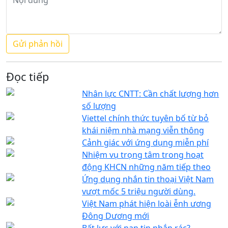
Đọc tiếp
Nhân lực CNTT: Cần chất lượng hơn
số lượng
Viettel chính thức tuyên bố từ bỏ
khái niệm nhà mạng viễn thông
Cảnh giác với ứng dụng miễn phí
Nhiệm vụ trọng tâm trong hoạt
động KHCN những năm tiếp theo
Ứng dụng nhắn tin thoại Việt Nam
vượt mốc 5 triệu người dùng.
Việt Nam phát hiện loài ễnh ương
Đông Dương mới
Bất lực với nạn tin nhắn rác?