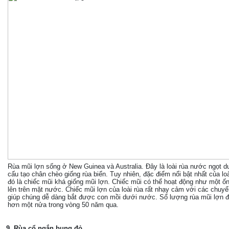
Rùa mũi lợn sống ở New Guinea và Australia. Đây là loài rùa nước ngọt d
cấu tạo chân chèo giống rùa biển. Tuy nhiên, đặc điểm nổi bật nhất của lo
đó là chiếc mũi khá giống mũi lợn. Chiếc mũi có thể hoạt động như một ố
lên trên mặt nước. Chiếc mũi lợn của loài rùa rất nhạy cảm với các chuy
giúp chúng dễ dàng bắt được con mồi dưới nước. Số lượng rùa mũi lợn 
hơn một nửa trong vòng 50 năm qua.
9. Rùa cổ ngắn bụng đỏ