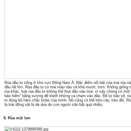
Rùa đầu to sống ở khu vực Đông Nam Á. Đặc điểm nổi bật của loài rùa nà
đầu rất lớn. Rùa đầu to có mai màu nâu và khá mượt, trơn. Không giống 
rùa khác, loài rùa đầu to không thể thụt đầu vào mai, vì vậy chúng có một
bảo hiểm” bằng xương để tránh những va chạm vào đầu. Để tự bảo vệ, rù
to dùng bộ hàm chắc khỏe của mình. Nõ cũng có thể trèo cây, trèo đồi. Rù
là loài động vật bị đe dọa do con người săn bắt quá nhiều.
8. Rùa mũi lợn