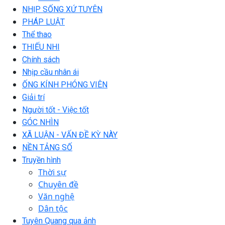
NHỊP SỐNG XỨ TUYÊN
PHÁP LUẬT
Thể thao
THIẾU NHI
Chính sách
Nhịp cầu nhân ái
ỐNG KÍNH PHÓNG VIÊN
Giải trí
Người tốt - Việc tốt
GÓC NHÌN
XÃ LUẬN - VẤN ĐỀ KỲ NÀY
NỀN TẢNG SỐ
Truyền hình
Thời sự
Chuyên đề
Văn nghệ
Dân tộc
Tuyên Quang qua ảnh