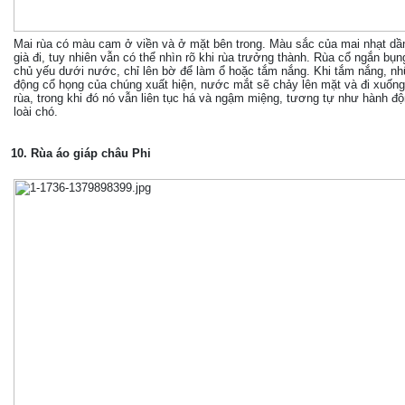
Mai rùa có màu cam ở viền và ở mặt bên trong. Màu sắc của mai nhạt dần
già đi, tuy nhiên vẫn có thể nhìn rõ khi rùa trưởng thành. Rùa cổ ngắn bụ
chủ yếu dưới nước, chỉ lên bờ để làm ổ hoặc tắm nắng. Khi tắm nắng, n
động cổ họng của chúng xuất hiện, nước mắt sẽ chảy lên mặt và đi xuốn
rùa, trong khi đó nó vẫn liên tục há và ngậm miệng, tương tự như hành đ
loài chó.
10. Rùa áo giáp châu Phi