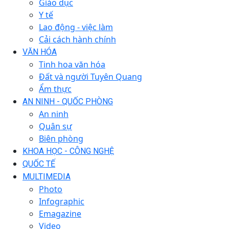
Giáo dục
Y tế
Lao động - việc làm
Cải cách hành chính
VĂN HÓA
Tinh hoa văn hóa
Đất và người Tuyên Quang
Ẩm thực
AN NINH - QUỐC PHÒNG
An ninh
Quân sự
Biên phòng
KHOA HỌC - CÔNG NGHỆ
QUỐC TẾ
MULTIMEDIA
Photo
Infographic
Emagazine
Video