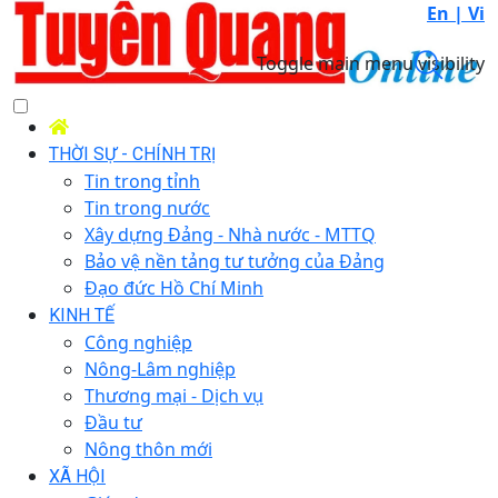
En |
Vi
Toggle main menu visibility
THỜI SỰ - CHÍNH TRỊ
Tin trong tỉnh
Tin trong nước
Xây dựng Đảng - Nhà nước - MTTQ
Bảo vệ nền tảng tư tưởng của Đảng
Đạo đức Hồ Chí Minh
KINH TẾ
Công nghiệp
Nông-Lâm nghiệp
Thương mại - Dịch vụ
Đầu tư
Nông thôn mới
XÃ HỘI