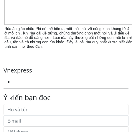
Rùa áo giáp châu Phi có thể bốc ra một thứ mùi vô cùng kinh khủng từ 4 
ở mỗi chi. Khi rùa cái đẻ trứng, chúng thường chọn một nơi và đi tiểu đ
đất và đào hố dễ dàng hơn. Loài rùa này thường bắt những con mồi lớn 
câu, rắn và cả những con rùa khác. Đây là loài rùa duy nhất được biết đế
tính săn mồi theo đàn.
Vnexpress
Ý kiến bạn đọc