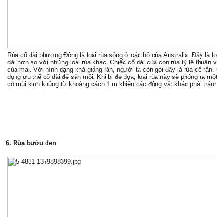
Rùa cổ dài phương Đông là loài rùa sống ở các hồ của Australia. Đây là lo
dài hơn so với những loài rùa khác. Chiếc cổ dài của con rùa tỷ lệ thuận v
của mai. Với hình dạng khá giống rắn, người ta còn gọi đây là rùa cổ rắn.
dụng ưu thế cổ dài để săn mồi. Khi bị đe dọa, loại rùa này sẽ phóng ra một
có mùi kinh khủng từ khoảng cách 1 m khiến các động vật khác phải tránh
6. Rùa bướu đen