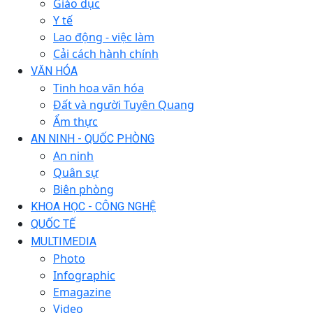
Giáo dục
Y tế
Lao động - việc làm
Cải cách hành chính
VĂN HÓA
Tinh hoa văn hóa
Đất và người Tuyên Quang
Ẩm thực
AN NINH - QUỐC PHÒNG
An ninh
Quân sự
Biên phòng
KHOA HỌC - CÔNG NGHỆ
QUỐC TẾ
MULTIMEDIA
Photo
Infographic
Emagazine
Video