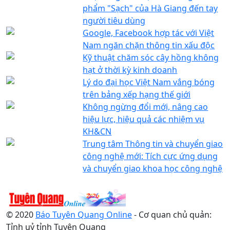
phẩm "Sạch" của Hà Giang đến tay
người tiêu dùng
Google, Facebook hợp tác với Việt
Nam ngăn chặn thông tin xấu độc
Kỹ thuật chăm sóc cây hồng không
hạt ở thời kỳ kinh doanh
Lý do đại học Việt Nam vắng bóng
trên bảng xếp hạng thế giới
Không ngừng đổi mới, nâng cao
hiệu lực, hiệu quả các nhiệm vụ
KH&CN
Trung tâm Thông tin và chuyển giao
công nghệ mới: Tích cực ứng dụng
và chuyển giao khoa học công nghệ
© 2020
Báo Tuyên Quang Online
- Cơ quan chủ quản:
Tỉnh uỷ tỉnh Tuyên Quang