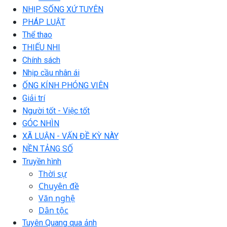
NHỊP SỐNG XỨ TUYÊN
PHÁP LUẬT
Thể thao
THIẾU NHI
Chính sách
Nhịp cầu nhân ái
ỐNG KÍNH PHÓNG VIÊN
Giải trí
Người tốt - Việc tốt
GÓC NHÌN
XÃ LUẬN - VẤN ĐỀ KỲ NÀY
NỀN TẢNG SỐ
Truyền hình
Thời sự
Chuyên đề
Văn nghệ
Dân tộc
Tuyên Quang qua ảnh