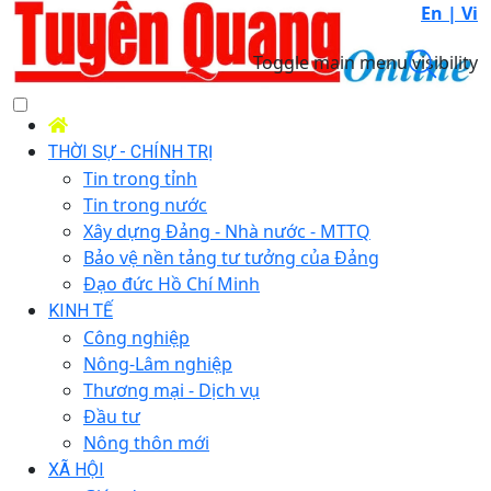
En |
Vi
Toggle main menu visibility
THỜI SỰ - CHÍNH TRỊ
Tin trong tỉnh
Tin trong nước
Xây dựng Đảng - Nhà nước - MTTQ
Bảo vệ nền tảng tư tưởng của Đảng
Đạo đức Hồ Chí Minh
KINH TẾ
Công nghiệp
Nông-Lâm nghiệp
Thương mại - Dịch vụ
Đầu tư
Nông thôn mới
XÃ HỘI