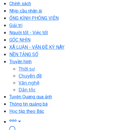
Chính sách
Nhịp cầu nhân ái
ỐNG KÍNH PHÓNG VIÊN
Giải trí
Người tốt - Việc tốt
GÓC NHÌN
XÃ LUẬN - VẤN ĐỀ KỲ NÀY
NỀN TẢNG SỐ
Truyền hình
Thời sự
Chuyên đề
Văn nghệ
Dân tộc
Tuyên Quang qua ảnh
Thông tin quảng bá
Học tập theo Bác