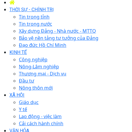
THỜI SỰ - CHÍNH TRỊ
Tin trong tỉnh
Tin trong nước
Xây dựng Đảng - Nhà nước - MTTQ
Bảo vệ nền tảng tư tưởng của Đảng
Đạo đức Hồ Chí Minh
KINH TẾ
Công nghiệp
Nông-Lâm nghiệp
Thương mại - Dịch vụ
Đầu tư
Nông thôn mới
XÃ HỘI
Giáo dục
Y tế
Lao động - việc làm
Cải cách hành chính
VĂN HÓA