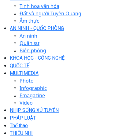
Tinh hoa văn hóa
Đất và người Tuyên Quang
Ẩm thực
AN NINH - QUỐC PHÒNG
An ninh
Quân sự
Biên phòng
KHOA HỌC - CÔNG NGHỆ
QUỐC TẾ
MULTIMEDIA
Photo
Infographic
Emagazine
Video
NHỊP SỐNG XỨ TUYÊN
PHÁP LUẬT
Thể thao
THIẾU NHI