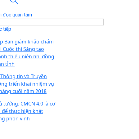
n đọc quan tâm
 tiếp
p Ban giám khảo chấm
ải Cuộc thi Sáng tạo
anh thiếu niên nhi đồng
àn tỉnh
 Thông tin và Truyền
ông triển khai nhiệm vụ
tháng cuối năm 2018
ủ tướng: CMCN 4.0 là cơ
i để thực hiện khát
ng phồn vinh