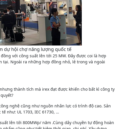
m dự hội chợ năng lượng quốc tế
ồng với công suất lên tới 25 MW. Đây được coi là hợp
n tại. Ngoài ra những hợp đồng nhỏ, lẻ trong và ngoài
nhưng thành tích mà irex đạt được khiến cho bất kì công ty
 quyết?
ề công nghệ cũng như nguồn nhân lực có trình độ cao. Sản
tế như: UL 1703, IEC 61730, …
g suất lên tới 800MWp/ năm .Cùng dây chuyền tự động hoàn
n phẩm cũng như tiết kiệm thời gian, chi phí. Xây dựng