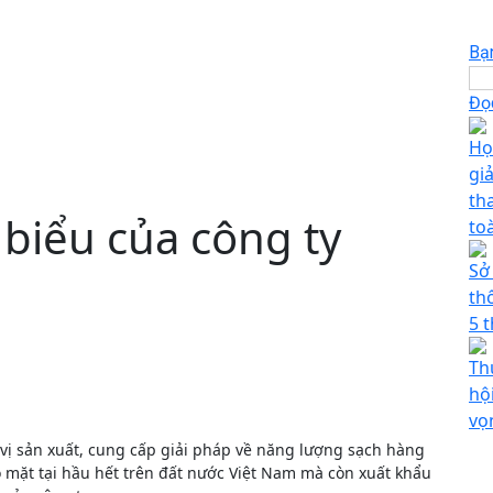
Bạ
Đọc
Họ
gi
th
 biểu của công ty
to
Sở
th
5 
Th
hộ
vọ
vị sản xuất, cung cấp giải pháp về năng lượng sạch hàng
ó mặt tại hầu hết trên đất nước Việt Nam mà còn xuất khẩu