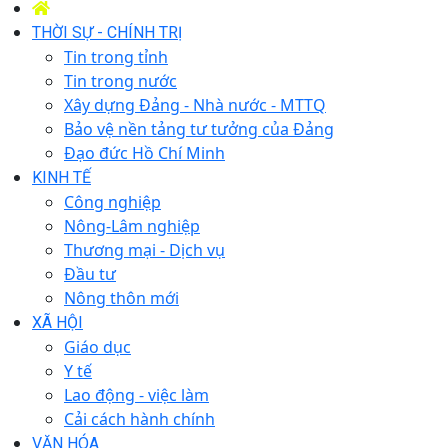
THỜI SỰ - CHÍNH TRỊ
Tin trong tỉnh
Tin trong nước
Xây dựng Đảng - Nhà nước - MTTQ
Bảo vệ nền tảng tư tưởng của Đảng
Đạo đức Hồ Chí Minh
KINH TẾ
Công nghiệp
Nông-Lâm nghiệp
Thương mại - Dịch vụ
Đầu tư
Nông thôn mới
XÃ HỘI
Giáo dục
Y tế
Lao động - việc làm
Cải cách hành chính
VĂN HÓA