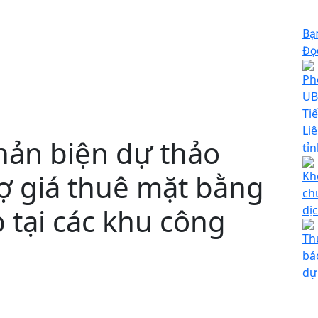
Bạ
Đọc
Ph
UB
Tiế
Li
hản biện dự thảo
tỉ
ợ giá thuê mặt bằng
Kh
ch
 tại các khu công
dị
Th
bá
dự