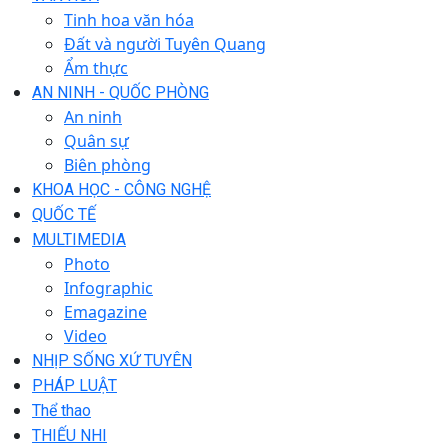
Tinh hoa văn hóa
Đất và người Tuyên Quang
Ẩm thực
AN NINH - QUỐC PHÒNG
An ninh
Quân sự
Biên phòng
KHOA HỌC - CÔNG NGHỆ
QUỐC TẾ
MULTIMEDIA
Photo
Infographic
Emagazine
Video
NHỊP SỐNG XỨ TUYÊN
PHÁP LUẬT
Thể thao
THIẾU NHI