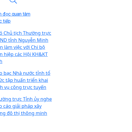
n đọc quan tâm
 tiếp
ó Chủ tịch Thường trực
ND tỉnh Nguyễn Minh
n làm việc với Chi bộ
ên hiệp các Hội KH&KT
nh
o bạc Nhà nước tỉnh tổ
ức tập huấn triển khai
ch vụ công trực tuyến
ường trực Tỉnh ủy nghe
o cáo giải pháp xây
ng đô thị thông minh