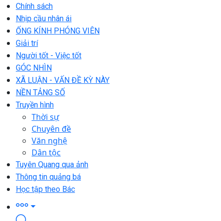
Chính sách
Nhịp cầu nhân ái
ỐNG KÍNH PHÓNG VIÊN
Giải trí
Người tốt - Việc tốt
GÓC NHÌN
XÃ LUẬN - VẤN ĐỀ KỲ NÀY
NỀN TẢNG SỐ
Truyền hình
Thời sự
Chuyên đề
Văn nghệ
Dân tộc
Tuyên Quang qua ảnh
Thông tin quảng bá
Học tập theo Bác