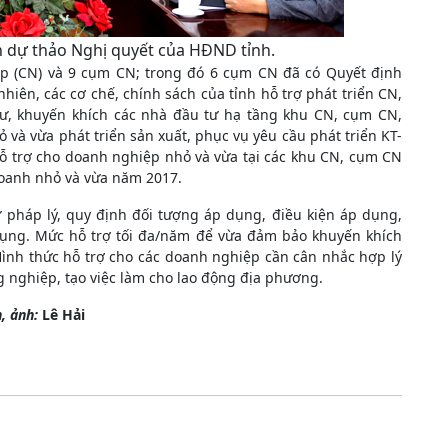
n dự thảo Nghị quyết của HĐND tỉnh.
iệp (CN) và 9 cụm CN; trong đó 6 cụm CN đã có Quyết định
hiên, các cơ chế, chính sách của tỉnh hỗ trợ phát triển CN,
ư, khuyến khích các nhà đầu tư hạ tầng khu CN, cụm CN,
 và vừa phát triển sản xuất, phục vụ yêu cầu phát triển KT-
hỗ trợ cho doanh nghiệp nhỏ và vừa tại các khu CN, cụm CN
 doanh nhỏ và vừa năm 2017.
cứ pháp lý, quy định đối tượng áp dụng, điều kiện áp dụng,
dụng. Mức hỗ trợ tối đa/năm để vừa đảm bảo khuyến khích
Hình thức hỗ trợ cho các doanh nghiệp cần cân nhắc hợp lý
ng nghiệp, tạo việc làm cho lao động địa phương.
n, ảnh:
Lê Hải