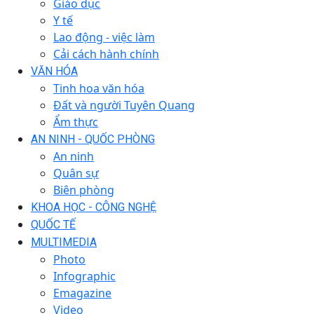
Giáo dục
Y tế
Lao động - việc làm
Cải cách hành chính
VĂN HÓA
Tinh hoa văn hóa
Đất và người Tuyên Quang
Ẩm thực
AN NINH - QUỐC PHÒNG
An ninh
Quân sự
Biên phòng
KHOA HỌC - CÔNG NGHỆ
QUỐC TẾ
MULTIMEDIA
Photo
Infographic
Emagazine
Video