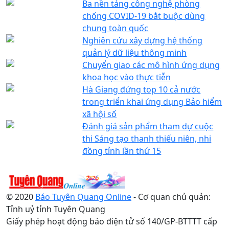
Ba nền tảng công nghệ phòng
chống COVID-19 bắt buộc dùng
chung toàn quốc
Nghiên cứu xây dựng hệ thống
quản lý dữ liệu thông minh
Chuyển giao các mô hình ứng dụng
khoa học vào thực tiễn
Hà Giang đứng top 10 cả nước
trong triển khai ứng dụng Bảo hiểm
xã hội số
Đánh giá sản phẩm tham dự cuộc
thi Sáng tạo thanh thiếu niên, nhi
đồng tỉnh lần thứ 15
© 2020
Báo Tuyên Quang Online
- Cơ quan chủ quản:
Tỉnh uỷ tỉnh Tuyên Quang
Giấy phép hoạt động báo điện tử số 140/GP-BTTTT cấp