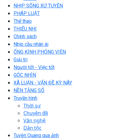
NHỊP SỐNG XỨ TUYÊN
PHÁP LUẬT
Thể thao
THIẾU NHI
Chính sách
Nhịp cầu nhân ái
ỐNG KÍNH PHÓNG VIÊN
Giải trí
Người tốt - Việc tốt
GÓC NHÌN
XÃ LUẬN - VẤN ĐỀ KỲ NÀY
NỀN TẢNG SỐ
Truyền hình
Thời sự
Chuyên đề
Văn nghệ
Dân tộc
Tuyên Quang qua ảnh