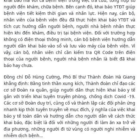
khai báo mà với cả bệnh viện trong việc tra cứu, tổng hợp số
người đến khám, chữa bệnh. Bên cạnh đó, khai báo YTĐT giúp
bệnh viện tiết kiệm thời gian và nhân lực. Hiện nay, cán bộ,
nhân viên của bệnh viện đều đã thực hiện khai báo YTĐT và
tích cực hướng dẫn người bệnh, người nhà bệnh nhân thực
hiện khi đến khám, điều trị tại bệnh viện. Đối với trường hợp
không có điện thoại thông minh, cán bộ bệnh viện hướng dẫn
người dân khai báo vào sổ và lưu vào máy của bệnh viện. Vì
vậy, cán bộ, nhân viên chỉ cần kiểm tra QR Code trên điện
thoại của người bệnh, người nhà bệnh nhân là biết đã khai
báo hay chưa.
Đồng chí Đỗ Hùng Cường, Phó Bí thư Thành đoàn Hà Giang
khẳng định: Bằng tinh thần xung kích, Thành đoàn chỉ đạo các
cơ sở Đoàn ra quân, giúp người dân thực hiện khai báo y tế
gắn với triển khai tuyên truyền phòng, chống dịch Covid -19.
Các cơ sở Đoàn duy trì, củng cố và thành lập các đội phản ứng
nhanh kịp thời tuyên truyền về mục đích, ý nghĩa của việc khai
báo y tế toàn dân và hướng dẫn cho người dân về cách thức
khai báo, đặc biệt là đối với những người đi làm ăn xa trở về
địa phương, những người đi từ vùng có người nghi nhiễm và
nhiễm dịch bệnh…