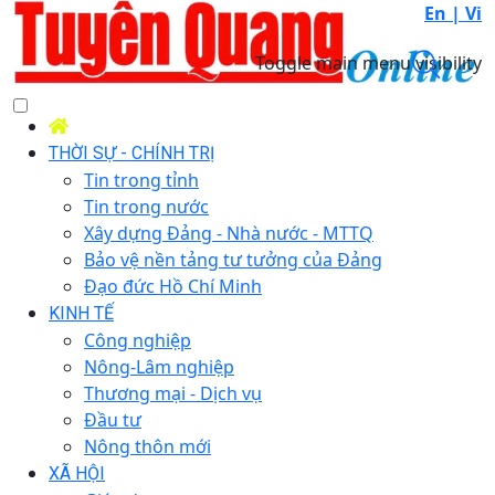
En |
Vi
Toggle main menu visibility
THỜI SỰ - CHÍNH TRỊ
Tin trong tỉnh
Tin trong nước
Xây dựng Đảng - Nhà nước - MTTQ
Bảo vệ nền tảng tư tưởng của Đảng
Đạo đức Hồ Chí Minh
KINH TẾ
Công nghiệp
Nông-Lâm nghiệp
Thương mại - Dịch vụ
Đầu tư
Nông thôn mới
XÃ HỘI