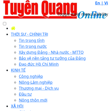
En |
Vi
Toggle main menu visibility
THỜI SỰ - CHÍNH TRỊ
Tin trong tỉnh
Tin trong nước
Xây dựng Đảng - Nhà nước - MTTQ
Bảo vệ nền tảng tư tưởng của Đảng
Đạo đức Hồ Chí Minh
KINH TẾ
Công nghiệp
Nông-Lâm nghiệp
Thương mại - Dịch vụ
Đầu tư
Nông thôn mới
XÃ HỘI