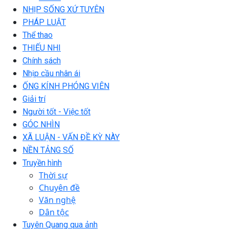
NHỊP SỐNG XỨ TUYÊN
PHÁP LUẬT
Thể thao
THIẾU NHI
Chính sách
Nhịp cầu nhân ái
ỐNG KÍNH PHÓNG VIÊN
Giải trí
Người tốt - Việc tốt
GÓC NHÌN
XÃ LUẬN - VẤN ĐỀ KỲ NÀY
NỀN TẢNG SỐ
Truyền hình
Thời sự
Chuyên đề
Văn nghệ
Dân tộc
Tuyên Quang qua ảnh