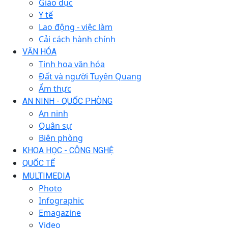
Giáo dục
Y tế
Lao động - việc làm
Cải cách hành chính
VĂN HÓA
Tinh hoa văn hóa
Đất và người Tuyên Quang
Ẩm thực
AN NINH - QUỐC PHÒNG
An ninh
Quân sự
Biên phòng
KHOA HỌC - CÔNG NGHỆ
QUỐC TẾ
MULTIMEDIA
Photo
Infographic
Emagazine
Video