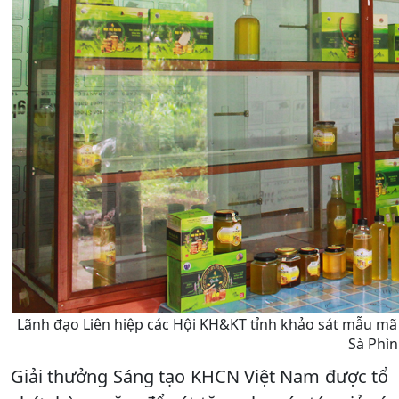
Lãnh đạo Liên hiệp các Hội KH&KT tỉnh khảo sát mẫu m
Sà Phìn
Giải thưởng Sáng tạo KHCN Việt Nam được tổ