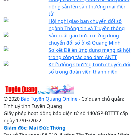
nông sản lên sàn thương mại điện
tử
Hội nghị giao ban chuyển đổi số
ngành Thông tin và Truyền thông
Sản xuất gạo hữu cơ ứng dụng
chuyển đổi số ở xã Quang Minh
Sơ kết Đề án ứng dụng mạng xã hội
trong công tác bảo đảm ANTT
Khởi động Chương trình chuyển đổi
số trong đoàn viên thanh niên
© 2020
Báo Tuyên Quang Online
- Cơ quan chủ quản:
Tỉnh uỷ tỉnh Tuyên Quang
Giấy phép hoạt động báo điện tử số 140/GP-BTTTT cấp
ngày 17/03/2022
Giám đốc: Mai Đức Thông
Trụ sở Tòa soạn: Số 219, đường Tân Trào, phường Minh