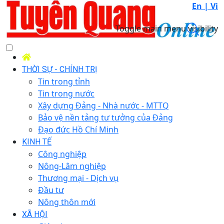
En |
Vi
Toggle main menu visibility
THỜI SỰ - CHÍNH TRỊ
Tin trong tỉnh
Tin trong nước
Xây dựng Đảng - Nhà nước - MTTQ
Bảo vệ nền tảng tư tưởng của Đảng
Đạo đức Hồ Chí Minh
KINH TẾ
Công nghiệp
Nông-Lâm nghiệp
Thương mại - Dịch vụ
Đầu tư
Nông thôn mới
XÃ HỘI