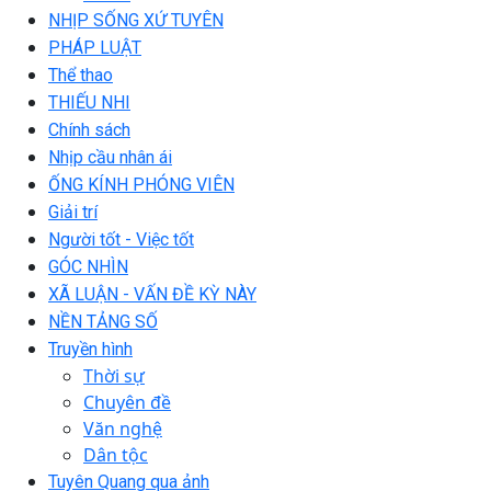
NHỊP SỐNG XỨ TUYÊN
PHÁP LUẬT
Thể thao
THIẾU NHI
Chính sách
Nhịp cầu nhân ái
ỐNG KÍNH PHÓNG VIÊN
Giải trí
Người tốt - Việc tốt
GÓC NHÌN
XÃ LUẬN - VẤN ĐỀ KỲ NÀY
NỀN TẢNG SỐ
Truyền hình
Thời sự
Chuyên đề
Văn nghệ
Dân tộc
Tuyên Quang qua ảnh