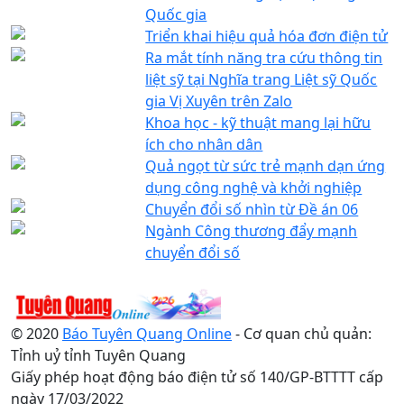
Quốc gia
Triển khai hiệu quả hóa đơn điện tử
Ra mắt tính năng tra cứu thông tin
liệt sỹ tại Nghĩa trang Liệt sỹ Quốc
gia Vị Xuyên trên Zalo
Khoa học - kỹ thuật mang lại hữu
ích cho nhân dân
Quả ngọt từ sức trẻ mạnh dạn ứng
dụng công nghệ và khởi nghiệp
Chuyển đổi số nhìn từ Đề án 06
Ngành Công thương đẩy mạnh
chuyển đổi số
© 2020
Báo Tuyên Quang Online
- Cơ quan chủ quản:
Tỉnh uỷ tỉnh Tuyên Quang
Giấy phép hoạt động báo điện tử số 140/GP-BTTTT cấp
ngày 17/03/2022