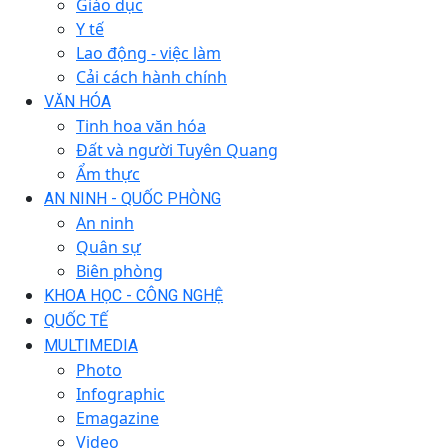
Giáo dục
Y tế
Lao động - việc làm
Cải cách hành chính
VĂN HÓA
Tinh hoa văn hóa
Đất và người Tuyên Quang
Ẩm thực
AN NINH - QUỐC PHÒNG
An ninh
Quân sự
Biên phòng
KHOA HỌC - CÔNG NGHỆ
QUỐC TẾ
MULTIMEDIA
Photo
Infographic
Emagazine
Video