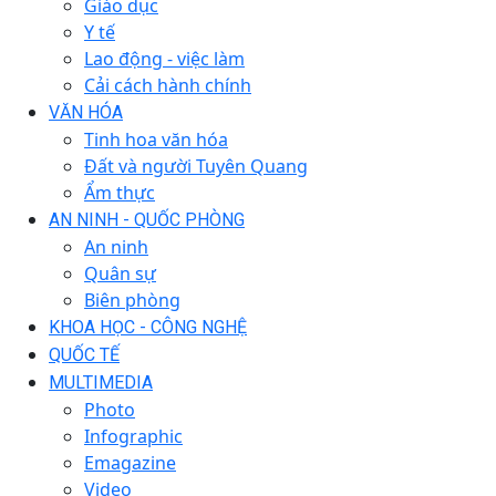
Giáo dục
Y tế
Lao động - việc làm
Cải cách hành chính
VĂN HÓA
Tinh hoa văn hóa
Đất và người Tuyên Quang
Ẩm thực
AN NINH - QUỐC PHÒNG
An ninh
Quân sự
Biên phòng
KHOA HỌC - CÔNG NGHỆ
QUỐC TẾ
MULTIMEDIA
Photo
Infographic
Emagazine
Video