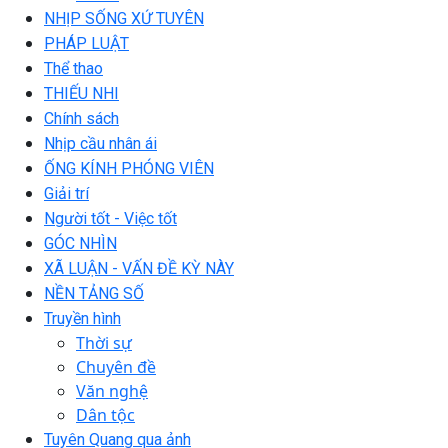
NHỊP SỐNG XỨ TUYÊN
PHÁP LUẬT
Thể thao
THIẾU NHI
Chính sách
Nhịp cầu nhân ái
ỐNG KÍNH PHÓNG VIÊN
Giải trí
Người tốt - Việc tốt
GÓC NHÌN
XÃ LUẬN - VẤN ĐỀ KỲ NÀY
NỀN TẢNG SỐ
Truyền hình
Thời sự
Chuyên đề
Văn nghệ
Dân tộc
Tuyên Quang qua ảnh