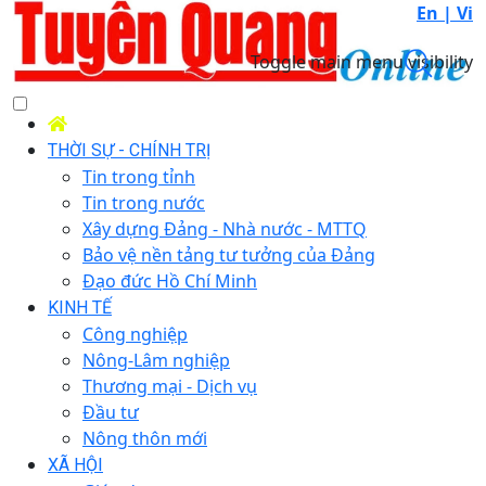
En |
Vi
Toggle main menu visibility
THỜI SỰ - CHÍNH TRỊ
Tin trong tỉnh
Tin trong nước
Xây dựng Đảng - Nhà nước - MTTQ
Bảo vệ nền tảng tư tưởng của Đảng
Đạo đức Hồ Chí Minh
KINH TẾ
Công nghiệp
Nông-Lâm nghiệp
Thương mại - Dịch vụ
Đầu tư
Nông thôn mới
XÃ HỘI