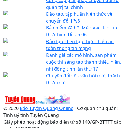
Cung cấp giải pháp chuyển đổi số
quản trị tài chính
Đào tạo, tập huấn kiến thức về
chuyển đổi IPv6
Bảo hiểm Xã hội Mèo Vạc tích cực
thực hiện Đề án 06
Đào tạo, diễn tập thực chiến an
toàn thông tin mạng
Đánh giá các mô hình, sản phẩm
cuộc thi sáng tạo thanh thiếu niên,
nhi đồng tỉnh lần thứ 17
Chuyển đổi số - vận hội mới, thách
thức mới
© 2020
Báo Tuyên Quang Online
- Cơ quan chủ quản:
Tỉnh uỷ tỉnh Tuyên Quang
Giấy phép hoạt động báo điện tử số 140/GP-BTTTT cấp