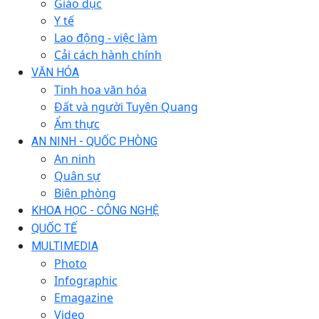
Giáo dục
Y tế
Lao động - việc làm
Cải cách hành chính
VĂN HÓA
Tinh hoa văn hóa
Đất và người Tuyên Quang
Ẩm thực
AN NINH - QUỐC PHÒNG
An ninh
Quân sự
Biên phòng
KHOA HỌC - CÔNG NGHỆ
QUỐC TẾ
MULTIMEDIA
Photo
Infographic
Emagazine
Video