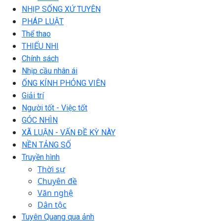
NHỊP SỐNG XỨ TUYÊN
PHÁP LUẬT
Thể thao
THIẾU NHI
Chính sách
Nhịp cầu nhân ái
ỐNG KÍNH PHÓNG VIÊN
Giải trí
Người tốt - Việc tốt
GÓC NHÌN
XÃ LUẬN - VẤN ĐỀ KỲ NÀY
NỀN TẢNG SỐ
Truyền hình
Thời sự
Chuyên đề
Văn nghệ
Dân tộc
Tuyên Quang qua ảnh