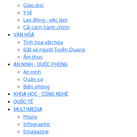
Giáo dục
Y tế
Lao động - việc làm
Cải cách hành chính
VĂN HÓA
Tinh hoa văn hóa
Đất và người Tuyên Quang
Ẩm thực
AN NINH - QUỐC PHÒNG
An ninh
Quân sự
Biên phòng
KHOA HỌC - CÔNG NGHỆ
QUỐC TẾ
MULTIMEDIA
Photo
Infographic
Emagazine