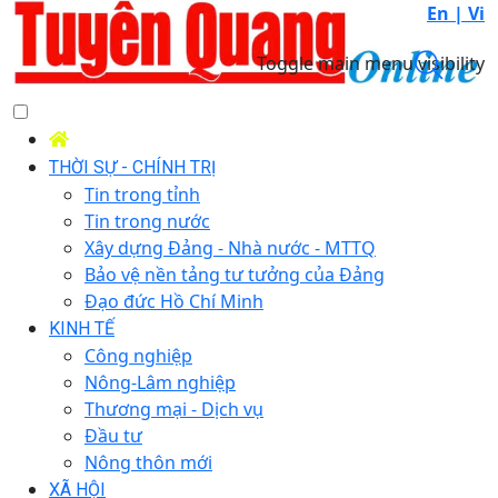
En |
Vi
Toggle main menu visibility
THỜI SỰ - CHÍNH TRỊ
Tin trong tỉnh
Tin trong nước
Xây dựng Đảng - Nhà nước - MTTQ
Bảo vệ nền tảng tư tưởng của Đảng
Đạo đức Hồ Chí Minh
KINH TẾ
Công nghiệp
Nông-Lâm nghiệp
Thương mại - Dịch vụ
Đầu tư
Nông thôn mới
XÃ HỘI