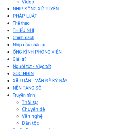
Video
NHỊP SỐNG XỨ TUYÊN
PHÁP LUẬT
Thể thao
THIẾU NHI
Chính sách
Nhịp cầu nhân ái
ỐNG KÍNH PHÓNG VIÊN
Giải trí
Người tốt - Việc tốt
GÓC NHÌN
XÃ LUẬN - VẤN ĐỀ KỲ NÀY
NỀN TẢNG SỐ
Truyền hình
Thời sự
Chuyên đề
Văn nghệ
Dân tộc