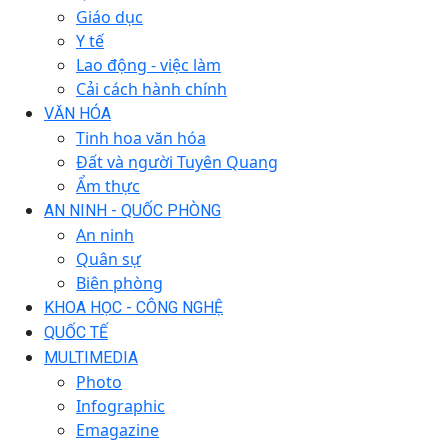
Giáo dục
Y tế
Lao động - việc làm
Cải cách hành chính
VĂN HÓA
Tinh hoa văn hóa
Đất và người Tuyên Quang
Ẩm thực
AN NINH - QUỐC PHÒNG
An ninh
Quân sự
Biên phòng
KHOA HỌC - CÔNG NGHỆ
QUỐC TẾ
MULTIMEDIA
Photo
Infographic
Emagazine