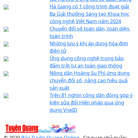
Hà Giang có 1 công trình đoạt giải
Ba Giải thưởng Sáng tạo Khoa học
công nghệ Việt Nam năm 2024
Chuyển đổi số toàn dân, toàn diện,
toàn trình
Những lưu ý khi áp dụng hóa đơn
điện tử
Ứng dụng công nghệ trong bảo
đảm trật tự an toàn giao thông
Nông dân Hoàng Su Phì ứng dụng
chuyển đổi số, nâng cao hiệu quả
sản xuất
Trên 81 nghìn công dân đóng góp ý
kiến sửa đổi Hiến pháp qua ứng
dụng VneID
© 2020
Báo Tuyên Quang Online
- Cơ quan chủ quản: