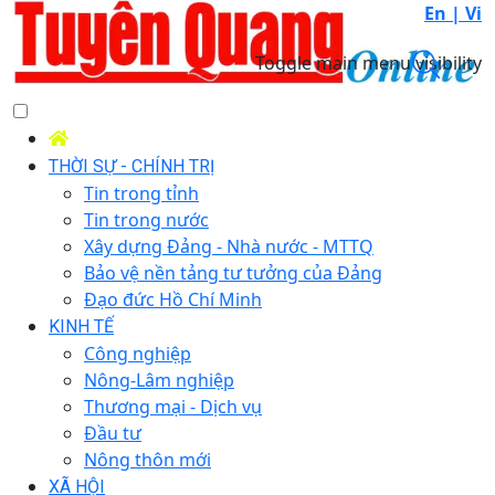
En |
Vi
Toggle main menu visibility
THỜI SỰ - CHÍNH TRỊ
Tin trong tỉnh
Tin trong nước
Xây dựng Đảng - Nhà nước - MTTQ
Bảo vệ nền tảng tư tưởng của Đảng
Đạo đức Hồ Chí Minh
KINH TẾ
Công nghiệp
Nông-Lâm nghiệp
Thương mại - Dịch vụ
Đầu tư
Nông thôn mới
XÃ HỘI