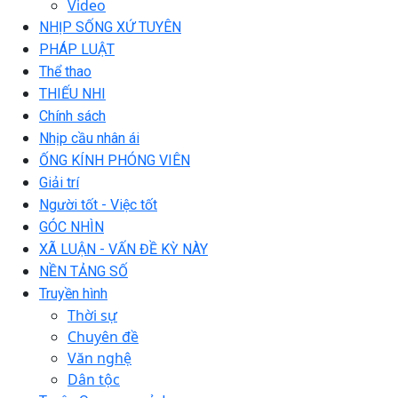
Video
NHỊP SỐNG XỨ TUYÊN
PHÁP LUẬT
Thể thao
THIẾU NHI
Chính sách
Nhịp cầu nhân ái
ỐNG KÍNH PHÓNG VIÊN
Giải trí
Người tốt - Việc tốt
GÓC NHÌN
XÃ LUẬN - VẤN ĐỀ KỲ NÀY
NỀN TẢNG SỐ
Truyền hình
Thời sự
Chuyên đề
Văn nghệ
Dân tộc