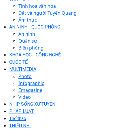
Tinh hoa văn hóa
Đất và người Tuyên Quang
Ẩm thực
AN NINH - QUỐC PHÒNG
An ninh
Quân sự
Biên phòng
KHOA HỌC - CÔNG NGHỆ
QUỐC TẾ
MULTIMEDIA
Photo
Infographic
Emagazine
Video
NHỊP SỐNG XỨ TUYÊN
PHÁP LUẬT
Thể thao
THIẾU NHI