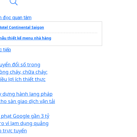
n đọc quan tâm
Hotel Continental Saigon
mẫu thiết kế menu nhà hàng
 tiếp
uyển đổi số trong
òng cháy, chữa cháy:
ều lợi ích thiết thực
y dựng hành lang pháp
cho sàn giao dịch vận tải
 phạt Google gần 3 tỷ
ro vì lạm dụng quảng
o trực tuyến