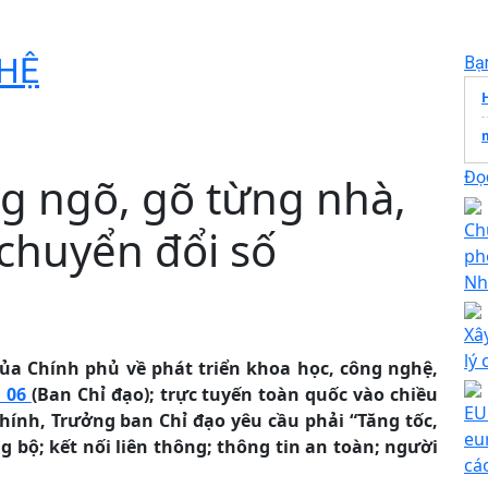
HỆ
Bạ
Đọc
g ngõ, gõ từng nhà,
Ch
chuyển đổi số
ph
Nhi
Xâ
lý 
ủa Chính phủ về phát triển khoa học, công nghệ,
n 06
(Ban Chỉ đạo); trực tuyến toàn quốc vào chiều
EU
ính, Trưởng ban Chỉ đạo yêu cầu phải “Tăng tốc,
eu
g bộ; kết nối liên thông; thông tin an toàn; người
cá