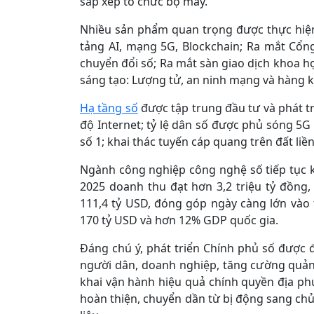
sắp xếp tổ chức bộ máy.
Nhiều sản phẩm quan trọng được thực hiện
tảng AI, mạng 5G, Blockchain; Ra mắt Cổn
chuyển đổi số; Ra mắt sàn giao dịch khoa h
sáng tạo: Lượng tử, an ninh mạng và hàng kh
Hạ tầng số
được tập trung đầu tư và phát tr
độ Internet; tỷ lệ dân số được phủ sóng 5G
số 1; khai thác tuyến cáp quang trên đất liền
Ngành công nghiệp công nghệ số tiếp tục k
2025 doanh thu đạt hơn 3,2 triệu tỷ đồng,
111,4 tỷ USD, đóng góp ngày càng lớn vào
170 tỷ USD và hơn 12% GDP quốc gia.
Đáng chú ý, phát triển Chính phủ số được 
người dân, doanh nghiệp, tăng cường quản lý
khai vận hành hiệu quả chính quyền địa ph
hoàn thiện, chuyển dần từ bị động sang ch