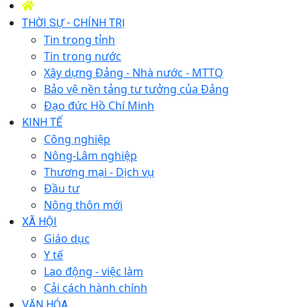
THỜI SỰ - CHÍNH TRỊ
Tin trong tỉnh
Tin trong nước
Xây dựng Đảng - Nhà nước - MTTQ
Bảo vệ nền tảng tư tưởng của Đảng
Đạo đức Hồ Chí Minh
KINH TẾ
Công nghiệp
Nông-Lâm nghiệp
Thương mại - Dịch vụ
Đầu tư
Nông thôn mới
XÃ HỘI
Giáo dục
Y tế
Lao động - việc làm
Cải cách hành chính
VĂN HÓA