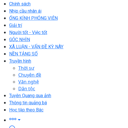
Chính sách
Nhịp cầu nhân ái
ỐNG KÍNH PHÓNG VIÊN
Giải trí
Người tốt - Việc tốt
GÓC NHÌN
XÃ LUẬN - VẤN ĐỀ KỲ NÀY
NỀN TẢNG SỐ
Truyền hình
Thời sự
Chuyên đề
Văn nghệ
Dân tộc
Tuyên Quang qua ảnh
Thông tin quảng bá
Học tập theo Bác