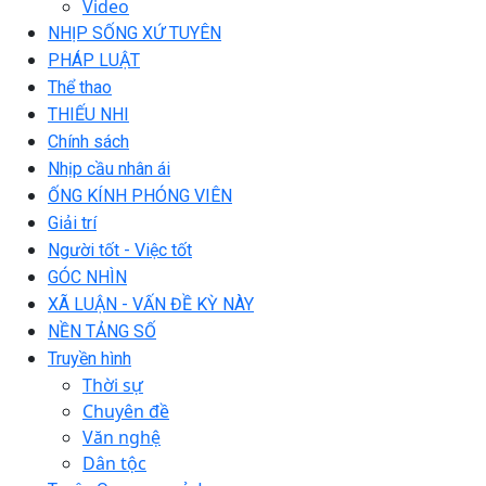
Video
NHỊP SỐNG XỨ TUYÊN
PHÁP LUẬT
Thể thao
THIẾU NHI
Chính sách
Nhịp cầu nhân ái
ỐNG KÍNH PHÓNG VIÊN
Giải trí
Người tốt - Việc tốt
GÓC NHÌN
XÃ LUẬN - VẤN ĐỀ KỲ NÀY
NỀN TẢNG SỐ
Truyền hình
Thời sự
Chuyên đề
Văn nghệ
Dân tộc