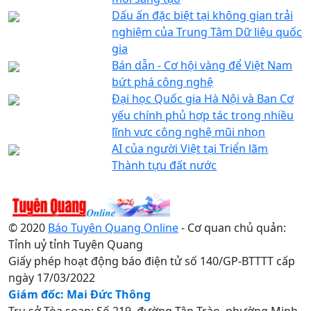
Dấu ấn đặc biệt tại không gian trải
nghiệm của Trung Tâm Dữ liệu quốc
gia
Bán dẫn - Cơ hội vàng để Việt Nam
bứt phá công nghệ
Đại học Quốc gia Hà Nội và Ban Cơ
yếu chính phủ hợp tác trong nhiều
lĩnh vực công nghệ mũi nhọn
AI của người Việt tại Triển lãm
Thành tựu đất nước
© 2020
Báo Tuyên Quang Online
- Cơ quan chủ quản:
Tỉnh uỷ tỉnh Tuyên Quang
Giấy phép hoạt động báo điện tử số 140/GP-BTTTT cấp
ngày 17/03/2022
Giám đốc: Mai Đức Thông
Trụ sở Tòa soạn: Số 219, đường Tân Trào, phường Minh