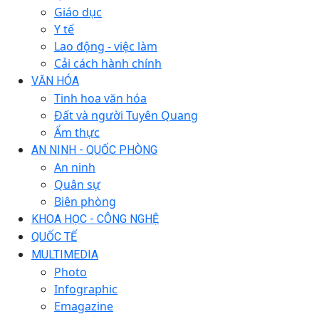
Giáo dục
Y tế
Lao động - việc làm
Cải cách hành chính
VĂN HÓA
Tinh hoa văn hóa
Đất và người Tuyên Quang
Ẩm thực
AN NINH - QUỐC PHÒNG
An ninh
Quân sự
Biên phòng
KHOA HỌC - CÔNG NGHỆ
QUỐC TẾ
MULTIMEDIA
Photo
Infographic
Emagazine