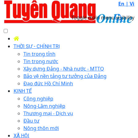
En |
Vi
Toggle main menu visibility
THỜI SỰ - CHÍNH TRỊ
Tin trong tỉnh
Tin trong nước
Xây dựng Đảng - Nhà nước - MTTQ
Bảo vệ nền tảng tư tưởng của Đảng
Đạo đức Hồ Chí Minh
KINH TẾ
Công nghiệp
Nông-Lâm nghiệp
Thương mại - Dịch vụ
Đầu tư
Nông thôn mới
XÃ HỘI