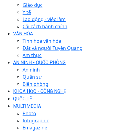
Giáo dục
Y tế
Lao động - việc làm
Cải cách hành chính
VĂN HÓA
Tinh hoa văn hóa
Đất và người Tuyên Quang
Ẩm thực
AN NINH - QUỐC PHÒNG
An ninh
Quân sự
Biên phòng
KHOA HỌC - CÔNG NGHỆ
QUỐC TẾ
MULTIMEDIA
Photo
Infographic
Emagazine