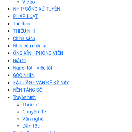
Video
NHỊP SỐNG XỨ TUYÊN
PHÁP LUẬT
Thể thao
THIẾU NHI
Chính sách
Nhịp cầu nhân ái
ỐNG KÍNH PHÓNG VIÊN
Giải trí
Người tốt - Việc tốt
GÓC NHÌN
XÃ LUẬN - VẤN ĐỀ KỲ NÀY
NỀN TẢNG SỐ
Truyền hình
Thời sự
Chuyên đề
Văn nghệ
Dân tộc