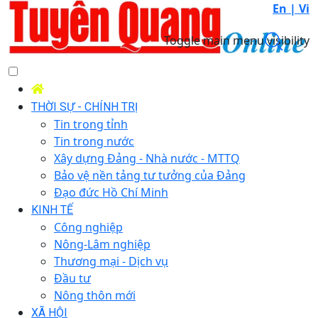
En |
Vi
Toggle main menu visibility
THỜI SỰ - CHÍNH TRỊ
Tin trong tỉnh
Tin trong nước
Xây dựng Đảng - Nhà nước - MTTQ
Bảo vệ nền tảng tư tưởng của Đảng
Đạo đức Hồ Chí Minh
KINH TẾ
Công nghiệp
Nông-Lâm nghiệp
Thương mại - Dịch vụ
Đầu tư
Nông thôn mới
XÃ HỘI