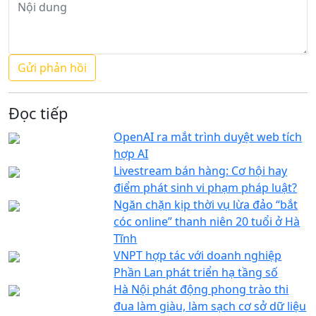
Đọc tiếp
OpenAI ra mắt trình duyệt web tích
hợp AI
Livestream bán hàng: Cơ hội hay
điểm phát sinh vi phạm pháp luật?
Ngăn chặn kịp thời vụ lừa đảo “bắt
cóc online” thanh niên 20 tuổi ở Hà
Tĩnh
VNPT hợp tác với doanh nghiệp
Phần Lan phát triển hạ tầng số
Hà Nội phát động phong trào thi
đua làm giàu, làm sạch cơ sở dữ liệu