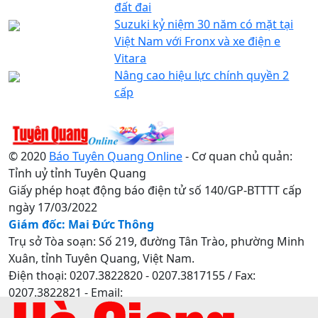
đất đai
Suzuki kỷ niệm 30 năm có mặt tại
Việt Nam với Fronx và xe điện e
Vitara
Nâng cao hiệu lực chính quyền 2
cấp
© 2020
Báo Tuyên Quang Online
- Cơ quan chủ quản:
Tỉnh uỷ tỉnh Tuyên Quang
Giấy phép hoạt động báo điện tử số 140/GP-BTTTT cấp
ngày 17/03/2022
Giám đốc: Mai Đức Thông
Trụ sở Tòa soạn: Số 219, đường Tân Trào, phường Minh
Xuân, tỉnh Tuyên Quang, Việt Nam.
Điện thoại: 0207.3822820 - 0207.3817155 / Fax:
0207.3822821 - Email:
baotuyenquang.com.vn@gmail.com