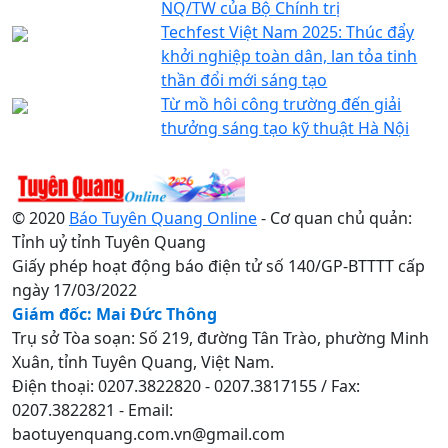
NQ/TW của Bộ Chính trị
Techfest Việt Nam 2025: Thúc đẩy
khởi nghiệp toàn dân, lan tỏa tinh
thần đổi mới sáng tạo
Từ mồ hôi công trường đến giải
thưởng sáng tạo kỹ thuật Hà Nội
© 2020
Báo Tuyên Quang Online
- Cơ quan chủ quản:
Tỉnh uỷ tỉnh Tuyên Quang
Giấy phép hoạt động báo điện tử số 140/GP-BTTTT cấp
ngày 17/03/2022
Giám đốc: Mai Đức Thông
Trụ sở Tòa soạn: Số 219, đường Tân Trào, phường Minh
Xuân, tỉnh Tuyên Quang, Việt Nam.
Điện thoại: 0207.3822820 - 0207.3817155 / Fax:
0207.3822821 - Email:
baotuyenquang.com.vn@gmail.com