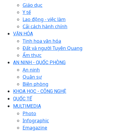
Giáo dục
Y tế
Lao động - việc làm
Cải cách hành chính
VĂN HÓA
Tinh hoa văn hóa
Đất và người Tuyên Quang
Ẩm thực
AN NINH - QUỐC PHÒNG
An ninh
Quân sự
Biên phòng
KHOA HỌC - CÔNG NGHỆ
QUỐC TẾ
MULTIMEDIA
Photo
Infographic
Emagazine