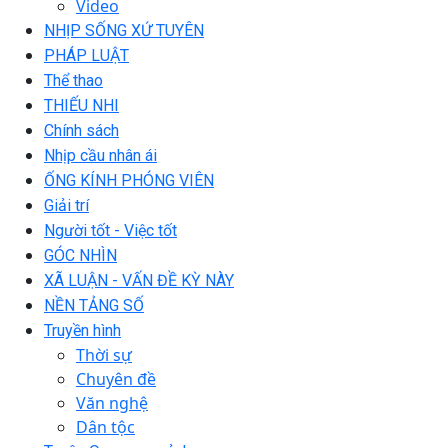
Video
NHỊP SỐNG XỨ TUYÊN
PHÁP LUẬT
Thể thao
THIẾU NHI
Chính sách
Nhịp cầu nhân ái
ỐNG KÍNH PHÓNG VIÊN
Giải trí
Người tốt - Việc tốt
GÓC NHÌN
XÃ LUẬN - VẤN ĐỀ KỲ NÀY
NỀN TẢNG SỐ
Truyền hình
Thời sự
Chuyên đề
Văn nghệ
Dân tộc