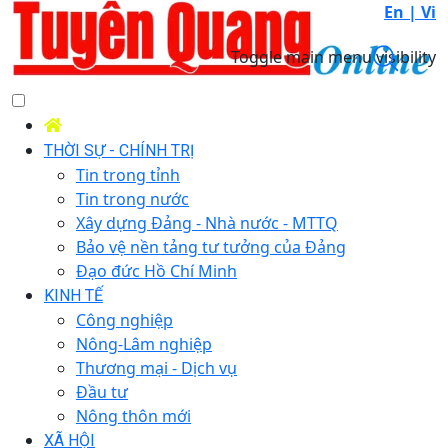
En |
Vi
Toggle main menu visibility
THỜI SỰ - CHÍNH TRỊ
Tin trong tỉnh
Tin trong nước
Xây dựng Đảng - Nhà nước - MTTQ
Bảo vệ nền tảng tư tưởng của Đảng
Đạo đức Hồ Chí Minh
KINH TẾ
Công nghiệp
Nông-Lâm nghiệp
Thương mại - Dịch vụ
Đầu tư
Nông thôn mới
XÃ HỘI