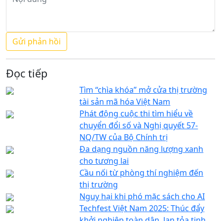
Đọc tiếp
Tìm “chìa khóa” mở cửa thị trường
tài sản mã hóa Việt Nam
Phát động cuộc thi tìm hiểu về
chuyển đổi số và Nghị quyết 57-
NQ/TW của Bộ Chính trị
Đa dạng nguồn năng lượng xanh
cho tương lai
Cầu nối từ phòng thí nghiệm đến
thị trường
Nguy hại khi phó mặc sách cho AI
Techfest Việt Nam 2025: Thúc đẩy
khởi nghiệp toàn dân, lan tỏa tinh