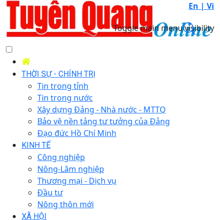
En |
Vi
Toggle main menu visibility
THỜI SỰ - CHÍNH TRỊ
Tin trong tỉnh
Tin trong nước
Xây dựng Đảng - Nhà nước - MTTQ
Bảo vệ nền tảng tư tưởng của Đảng
Đạo đức Hồ Chí Minh
KINH TẾ
Công nghiệp
Nông-Lâm nghiệp
Thương mại - Dịch vụ
Đầu tư
Nông thôn mới
XÃ HỘI