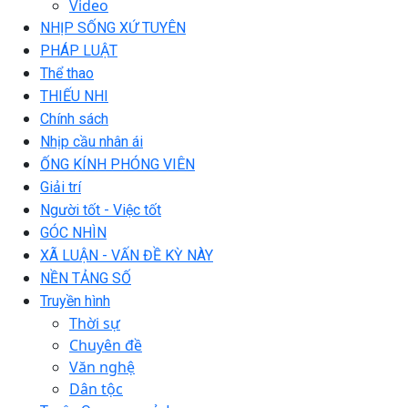
Video
NHỊP SỐNG XỨ TUYÊN
PHÁP LUẬT
Thể thao
THIẾU NHI
Chính sách
Nhịp cầu nhân ái
ỐNG KÍNH PHÓNG VIÊN
Giải trí
Người tốt - Việc tốt
GÓC NHÌN
XÃ LUẬN - VẤN ĐỀ KỲ NÀY
NỀN TẢNG SỐ
Truyền hình
Thời sự
Chuyên đề
Văn nghệ
Dân tộc