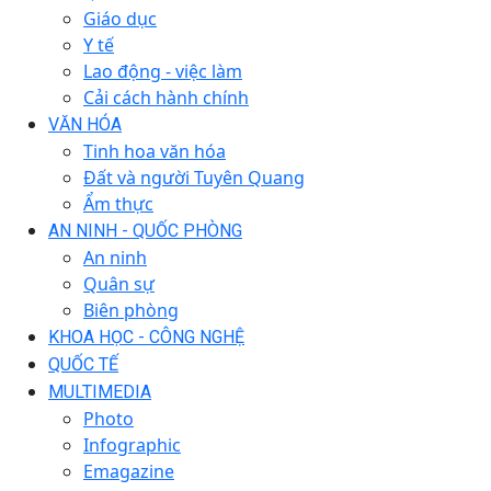
Giáo dục
Y tế
Lao động - việc làm
Cải cách hành chính
VĂN HÓA
Tinh hoa văn hóa
Đất và người Tuyên Quang
Ẩm thực
AN NINH - QUỐC PHÒNG
An ninh
Quân sự
Biên phòng
KHOA HỌC - CÔNG NGHỆ
QUỐC TẾ
MULTIMEDIA
Photo
Infographic
Emagazine