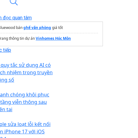
n đọc quan tâm
Bluewood bán
ghế văn phòng
giá tốt
rang thông tin dự án
Vinhomes Hóc Môn
 tiếp
 quy tắc sử dụng AI có
ách nhiệm trong truyền
ông số
anh chóng khôi phục
 tầng viễn thông sau
ên tai
le sửa loạt lỗi kết nối
ên iPhone 17 với iOS