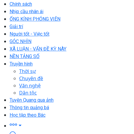
Chính sách
Nhịp cầu nhân ái
ỐNG KÍNH PHÓNG VIÊN
Giải trí
Người tốt - Việc tốt
GÓC NHÌN
XÃ LUẬN - VẤN ĐỀ KỲ NÀY
NỀN TẢNG SỐ
Truyền hình
Thời sự
Chuyên đề
Văn nghệ
Dân tộc
Tuyên Quang qua ảnh
Thông tin quảng bá
Học tập theo Bác