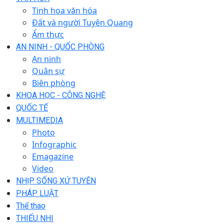
Tinh hoa văn hóa
Đất và người Tuyên Quang
Ẩm thực
AN NINH - QUỐC PHÒNG
An ninh
Quân sự
Biên phòng
KHOA HỌC - CÔNG NGHỆ
QUỐC TẾ
MULTIMEDIA
Photo
Infographic
Emagazine
Video
NHỊP SỐNG XỨ TUYÊN
PHÁP LUẬT
Thể thao
THIẾU NHI