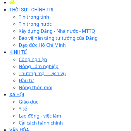
THỜI SỰ - CHÍNH TRỊ
Tin trong tỉnh
Tin trong nước
Xây dựng Đảng - Nhà nước - MTTQ
Bảo vệ nền tảng tư tưởng của Đảng
Đạo đức Hồ Chí Minh
KINH TẾ
Công nghiệp
Nông-Lâm nghiệp
Thương mại - Dịch vụ
Đầu tư
Nông thôn mới
XÃ HỘI
Giáo dục
Y tế
Lao động - việc làm
Cải cách hành chính
VĂN HÓA