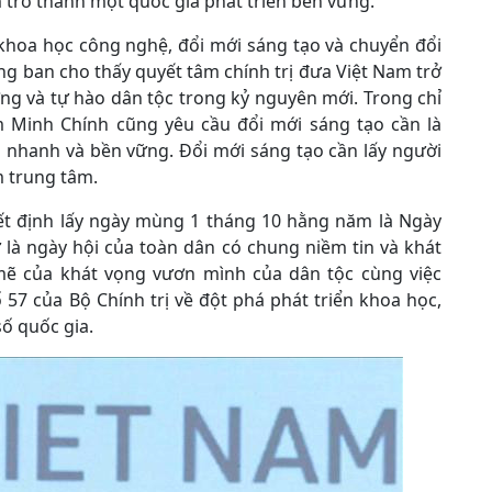
am trở thành một quốc gia phát triển bền vững.
 khoa học công nghệ, đổi mới sáng tạo và chuyển đổi
ởng ban cho thấy quyết tâm chính trị đưa Việt Nam trở
ường và tự hào dân tộc trong kỷ nguyên mới. Trong chỉ
m Minh Chính cũng yêu cầu đổi mới sáng tạo cần là
n nhanh và bền vững. Đổi mới sáng tạo cần lấy người
m trung tâm.
ết định lấy ngày mùng 1 tháng 10 hằng năm là Ngày
 là ngày hội của toàn dân có chung niềm tin và khát
ẽ của khát vọng vươn mình của dân tộc cùng việc
ố 57 của Bộ Chính trị về đột phá phát triển khoa học,
ố quốc gia.