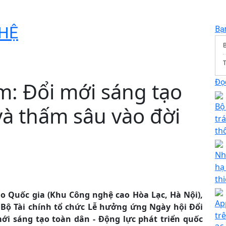
HỆ
Bạ
T
Đọc
m: Đổi mới sáng tạo
Bộ
và thấm sâu vào đời
tr
th
Nh
hạ
thi
ạo Quốc gia (Khu Công nghệ cao Hòa Lạc, Hà Nội),
App
Bộ Tài chính tổ chức Lễ hưởng ứng Ngày hội Đổi
tr
ới sáng tạo toàn dân - Động lực phát triển quốc