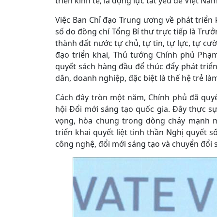
triển kinh tế, là động lực tất yếu để Việt N
Việc Ban Chỉ đạo Trung ương về phát triển
số do đồng chí Tổng Bí thư trực tiếp là Trư
thành đất nước tự chủ, tự tin, tự lực, tự c
đạo triển khai, Thủ tướng Chính phủ Phạ
quyết sách hàng đầu để thúc đẩy phát triể
dân, doanh nghiệp, đặc biệt là thế hệ trẻ là
Cách đây tròn một năm, Chính phủ đã quy
hội Đổi mới sáng tạo quốc gia. Đây thực sự
vọng, hòa chung trong dòng chảy mạnh m
triển khai quyết liệt tinh thần Nghị quyết s
công nghệ, đổi mới sáng tạo và chuyển đổi s