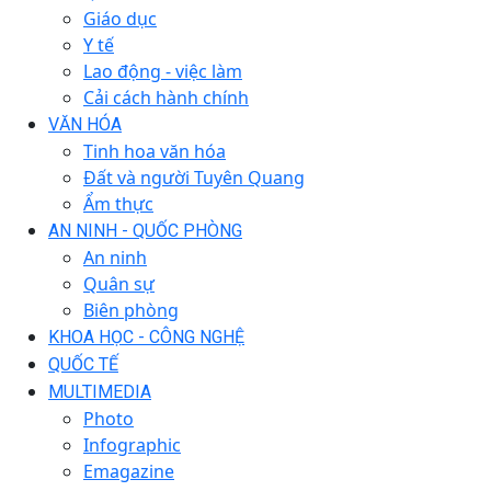
Giáo dục
Y tế
Lao động - việc làm
Cải cách hành chính
VĂN HÓA
Tinh hoa văn hóa
Đất và người Tuyên Quang
Ẩm thực
AN NINH - QUỐC PHÒNG
An ninh
Quân sự
Biên phòng
KHOA HỌC - CÔNG NGHỆ
QUỐC TẾ
MULTIMEDIA
Photo
Infographic
Emagazine