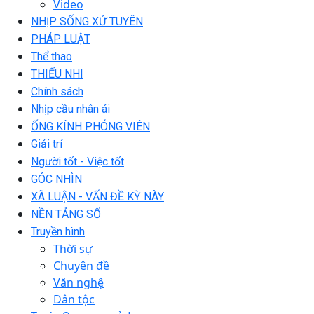
Video
NHỊP SỐNG XỨ TUYÊN
PHÁP LUẬT
Thể thao
THIẾU NHI
Chính sách
Nhịp cầu nhân ái
ỐNG KÍNH PHÓNG VIÊN
Giải trí
Người tốt - Việc tốt
GÓC NHÌN
XÃ LUẬN - VẤN ĐỀ KỲ NÀY
NỀN TẢNG SỐ
Truyền hình
Thời sự
Chuyên đề
Văn nghệ
Dân tộc