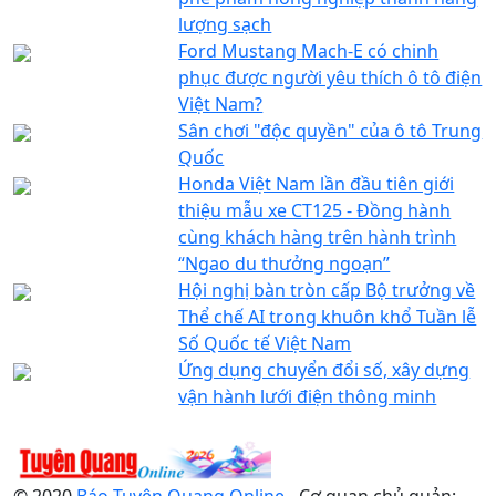
lượng sạch
Ford Mustang Mach-E có chinh
phục được người yêu thích ô tô điện
Việt Nam?
Sân chơi "độc quyền" của ô tô Trung
Quốc
Honda Việt Nam lần đầu tiên giới
thiệu mẫu xe CT125 - Đồng hành
cùng khách hàng trên hành trình
“Ngao du thưởng ngoạn”
Hội nghị bàn tròn cấp Bộ trưởng về
Thể chế AI trong khuôn khổ Tuần lễ
Số Quốc tế Việt Nam
Ứng dụng chuyển đổi số, xây dựng
vận hành lưới điện thông minh
© 2020
Báo Tuyên Quang Online
- Cơ quan chủ quản: