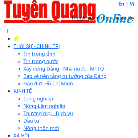
En |
Vi
Toggle main menu visibility
THỜI SỰ - CHÍNH TRỊ
Tin trong tỉnh
Tin trong nước
Xây dựng Đảng - Nhà nước - MTTQ
Bảo vệ nền tảng tư tưởng của Đảng
Đạo đức Hồ Chí Minh
KINH TẾ
Công nghiệp
Nông-Lâm nghiệp
Thương mại - Dịch vụ
Đầu tư
Nông thôn mới
XÃ HỘI