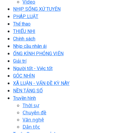
Video
NHỊP SỐNG XỨ TUYÊN
PHÁP LUẬT
Thể thao
THIẾU NHI
Chính sách
Nhịp cầu nhân ái
ỐNG KÍNH PHÓNG VIÊN
Giải trí
Người tốt - Việc tốt
GÓC NHÌN
XÃ LUẬN - VẤN ĐỀ KỲ NÀY
NỀN TẢNG SỐ
Truyền hình
Thời sự
Chuyên đề
Văn nghệ
Dân tộc