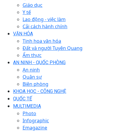
Giáo dục
Y tế
Lao động - việc làm
Cải cách hành chính
VĂN HÓA
Tinh hoa văn hóa
Đất và người Tuyên Quang
Ẩm thực
AN NINH - QUỐC PHÒNG
An ninh
Quân sự
Biên phòng
KHOA HỌC - CÔNG NGHỆ
QUỐC TẾ
MULTIMEDIA
Photo
Infographic
Emagazine