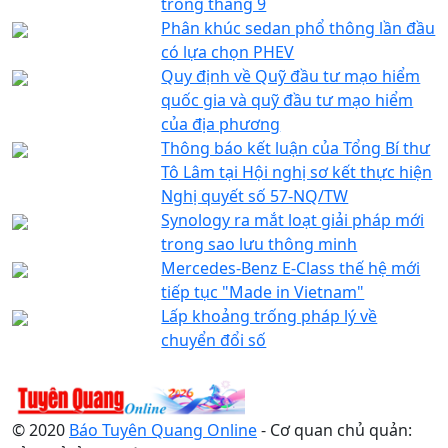
trong tháng 9
Phân khúc sedan phổ thông lần đầu
có lựa chọn PHEV
Quy định về Quỹ đầu tư mạo hiểm
quốc gia và quỹ đầu tư mạo hiểm
của địa phương
Thông báo kết luận của Tổng Bí thư
Tô Lâm tại Hội nghị sơ kết thực hiện
Nghị quyết số 57-NQ/TW
Synology ra mắt loạt giải pháp mới
trong sao lưu thông minh
Mercedes-Benz E-Class thế hệ mới
tiếp tục "Made in Vietnam"
Lấp khoảng trống pháp lý về
chuyển đổi số
© 2020
Báo Tuyên Quang Online
- Cơ quan chủ quản: