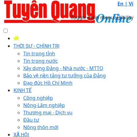
En |
Vi
Toggle main menu visibility
THỜI SỰ - CHÍNH TRỊ
Tin trong tỉnh
Tin trong nước
Xây dựng Đảng - Nhà nước - MTTQ
Bảo vệ nền tảng tư tưởng của Đảng
Đạo đức Hồ Chí Minh
KINH TẾ
Công nghiệp
Nông-Lâm nghiệp
Thương mại - Dịch vụ
Đầu tư
Nông thôn mới
XÃ HỘI