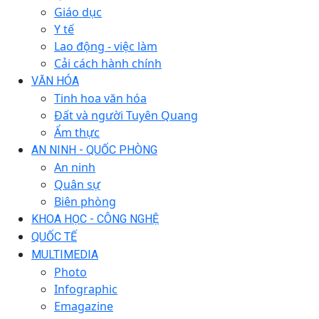
Giáo dục
Y tế
Lao động - việc làm
Cải cách hành chính
VĂN HÓA
Tinh hoa văn hóa
Đất và người Tuyên Quang
Ẩm thực
AN NINH - QUỐC PHÒNG
An ninh
Quân sự
Biên phòng
KHOA HỌC - CÔNG NGHỆ
QUỐC TẾ
MULTIMEDIA
Photo
Infographic
Emagazine