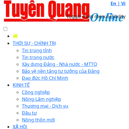
En |
Vi
Toggle main menu visibility
THỜI SỰ - CHÍNH TRỊ
Tin trong tỉnh
Tin trong nước
Xây dựng Đảng - Nhà nước - MTTQ
Bảo vệ nền tảng tư tưởng của Đảng
Đạo đức Hồ Chí Minh
KINH TẾ
Công nghiệp
Nông-Lâm nghiệp
Thương mại - Dịch vụ
Đầu tư
Nông thôn mới
XÃ HỘI