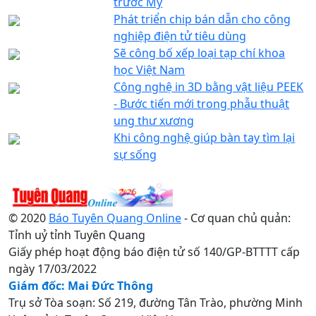
trước Mỹ
Phát triển chip bán dẫn cho công
nghiệp điện tử tiêu dùng
Sẽ công bố xếp loại tạp chí khoa
học Việt Nam
Công nghệ in 3D bằng vật liệu PEEK
- Bước tiến mới trong phẫu thuật
ung thư xương
Khi công nghệ giúp bàn tay tìm lại
sự sống
© 2020
Báo Tuyên Quang Online
- Cơ quan chủ quản:
Tỉnh uỷ tỉnh Tuyên Quang
Giấy phép hoạt động báo điện tử số 140/GP-BTTTT cấp
ngày 17/03/2022
Giám đốc: Mai Đức Thông
Trụ sở Tòa soạn: Số 219, đường Tân Trào, phường Minh