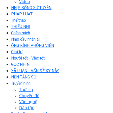
Video
NHỊP SỐNG XỨ TUYÊN
PHÁP LUẬT
Thể thao
THIẾU NHI
Chính sách
Nhịp cầu nhân ái
ỐNG KÍNH PHÓNG VIÊN
Giải trí
Người tốt - Việc tốt
GÓC NHÌN
XÃ LUẬN - VẤN ĐỀ KỲ NÀY
NỀN TẢNG SỐ
Truyền hình
Thời sự
Chuyên đề
Văn nghệ
Dân tộc