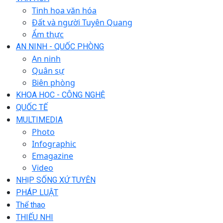
Tinh hoa văn hóa
Đất và người Tuyên Quang
Ẩm thực
AN NINH - QUỐC PHÒNG
An ninh
Quân sự
Biên phòng
KHOA HỌC - CÔNG NGHỆ
QUỐC TẾ
MULTIMEDIA
Photo
Infographic
Emagazine
Video
NHỊP SỐNG XỨ TUYÊN
PHÁP LUẬT
Thể thao
THIẾU NHI