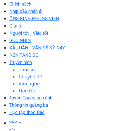
Chính sách
Nhịp cầu nhân ái
ỐNG KÍNH PHÓNG VIÊN
Giải trí
Người tốt - Việc tốt
GÓC NHÌN
XÃ LUẬN - VẤN ĐỀ KỲ NÀY
NỀN TẢNG SỐ
Truyền hình
Thời sự
Chuyên đề
Văn nghệ
Dân tộc
Tuyên Quang qua ảnh
Thông tin quảng bá
Học tập theo Bác