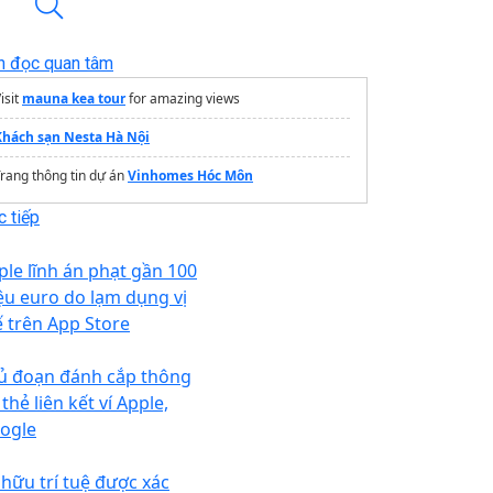
n đọc quan tâm
isit
mauna kea tour
for amazing views
Khách sạn Nesta Hà Nội
rang thông tin dự án
Vinhomes Hóc Môn
 tiếp
ple lĩnh án phạt gần 100
iệu euro do lạm dụng vị
ế trên App Store
ủ đoạn đánh cắp thông
 thẻ liên kết ví Apple,
ogle
 hữu trí tuệ được xác