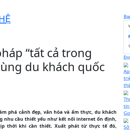
HỆ
Bạ
V
T
pháp “tất cả trong
Đọc
cùng du khách quốc
Ap
tr
th
Th
tin
hám phá cảnh đẹp, văn hóa và ẩm thực, du khách
Go
hu cầu thiết yếu như kết nối internet ổn định,
p thời khi cần thiết. Xuất phát từ thực tế đó,
Sở