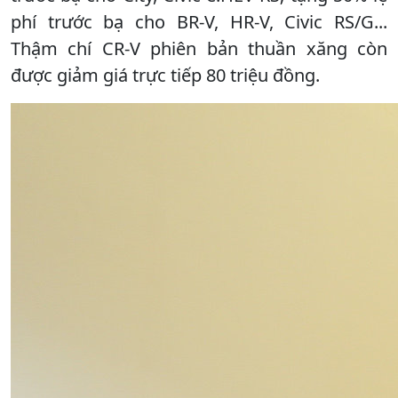
phí trước bạ cho BR-V, HR-V, Civic RS/G...
Thậm chí CR-V phiên bản thuần xăng còn
được giảm giá trực tiếp 80 triệu đồng.