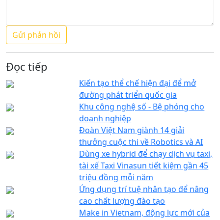
Đọc tiếp
Kiến tạo thể chế hiện đại để mở
đường phát triển quốc gia
Khu công nghệ số - Bệ phóng cho
doanh nghiệp
Đoàn Việt Nam giành 14 giải
thưởng cuộc thi về Robotics và AI
Dùng xe hybrid để chạy dịch vụ taxi,
tài xế Taxi Vinasun tiết kiệm gần 45
triệu đồng mỗi năm
Ứng dụng trí tuệ nhân tạo để nâng
cao chất lượng đào tạo
Make in Vietnam, động lực mới của