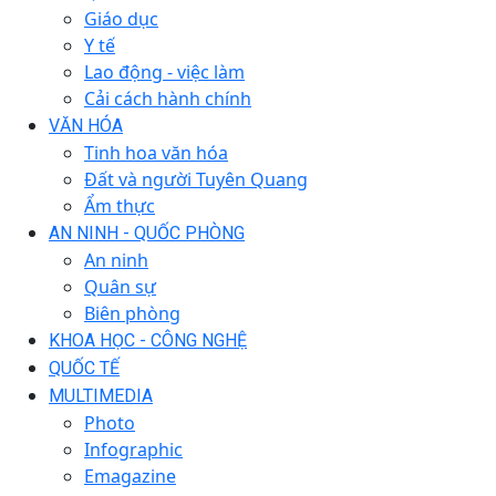
Giáo dục
Y tế
Lao động - việc làm
Cải cách hành chính
VĂN HÓA
Tinh hoa văn hóa
Đất và người Tuyên Quang
Ẩm thực
AN NINH - QUỐC PHÒNG
An ninh
Quân sự
Biên phòng
KHOA HỌC - CÔNG NGHỆ
QUỐC TẾ
MULTIMEDIA
Photo
Infographic
Emagazine