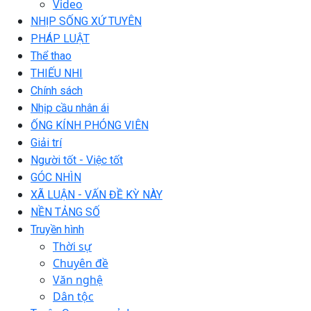
Video
NHỊP SỐNG XỨ TUYÊN
PHÁP LUẬT
Thể thao
THIẾU NHI
Chính sách
Nhịp cầu nhân ái
ỐNG KÍNH PHÓNG VIÊN
Giải trí
Người tốt - Việc tốt
GÓC NHÌN
XÃ LUẬN - VẤN ĐỀ KỲ NÀY
NỀN TẢNG SỐ
Truyền hình
Thời sự
Chuyên đề
Văn nghệ
Dân tộc