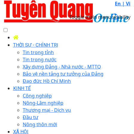
En |
Vi
Toggle main menu visibility
THỜI SỰ - CHÍNH TRỊ
Tin trong tỉnh
Tin trong nước
Xây dựng Đảng - Nhà nước - MTTQ
Bảo vệ nền tảng tư tưởng của Đảng
Đạo đức Hồ Chí Minh
KINH TẾ
Công nghiệp
Nông-Lâm nghiệp
Thương mại - Dịch vụ
Đầu tư
Nông thôn mới
XÃ HỘI