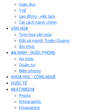
Giáo dục
Y tế
Lao động - việc làm
Cải cách hành chính
VĂN HÓA
Tinh hoa văn hóa
Đất và người Tuyên Quang
Ẩm thực
AN NINH - QUỐC PHÒNG
An ninh
Quân sự
Biên phòng
KHOA HỌC - CÔNG NGHỆ
QUỐC TẾ
MULTIMEDIA
Photo
Infographic
Emagazine