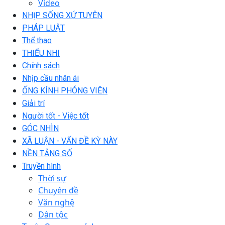
Video
NHỊP SỐNG XỨ TUYÊN
PHÁP LUẬT
Thể thao
THIẾU NHI
Chính sách
Nhịp cầu nhân ái
ỐNG KÍNH PHÓNG VIÊN
Giải trí
Người tốt - Việc tốt
GÓC NHÌN
XÃ LUẬN - VẤN ĐỀ KỲ NÀY
NỀN TẢNG SỐ
Truyền hình
Thời sự
Chuyên đề
Văn nghệ
Dân tộc