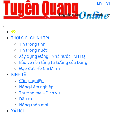
En |
Vi
Toggle main menu visibility
THỜI SỰ - CHÍNH TRỊ
Tin trong tỉnh
Tin trong nước
Xây dựng Đảng - Nhà nước - MTTQ
Bảo vệ nền tảng tư tưởng của Đảng
Đạo đức Hồ Chí Minh
KINH TẾ
Công nghiệp
Nông-Lâm nghiệp
Thương mại - Dịch vụ
Đầu tư
Nông thôn mới
XÃ HỘI