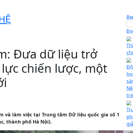
HỆ
Bạ
Đọc
Th
m: Đưa dữ liệu trở
ch
lực chiến lược, một
Độ
họ
ới
sá
Nề
tr
Tr
m và làm việc tại Trung tâm Dữ liệu quốc gia số 1
ph
ạc, thành phố Hà Nội).
gi