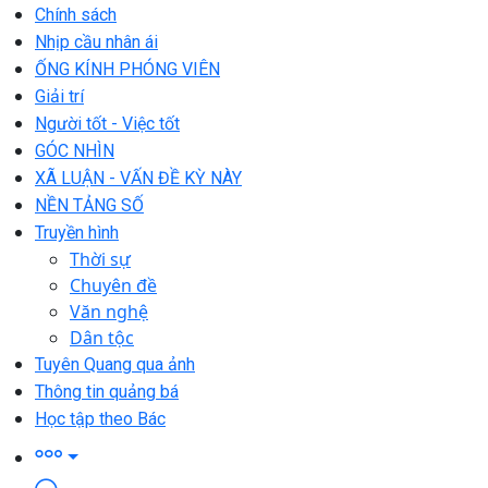
Chính sách
Nhịp cầu nhân ái
ỐNG KÍNH PHÓNG VIÊN
Giải trí
Người tốt - Việc tốt
GÓC NHÌN
XÃ LUẬN - VẤN ĐỀ KỲ NÀY
NỀN TẢNG SỐ
Truyền hình
Thời sự
Chuyên đề
Văn nghệ
Dân tộc
Tuyên Quang qua ảnh
Thông tin quảng bá
Học tập theo Bác