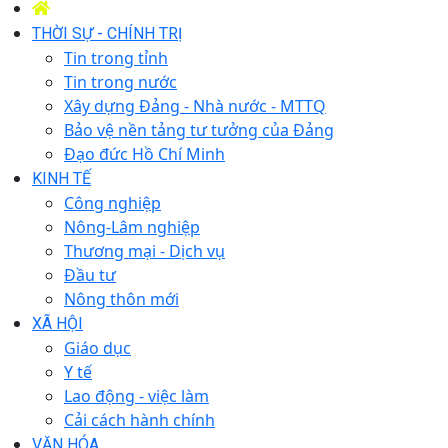
THỜI SỰ - CHÍNH TRỊ
Tin trong tỉnh
Tin trong nước
Xây dựng Đảng - Nhà nước - MTTQ
Bảo vệ nền tảng tư tưởng của Đảng
Đạo đức Hồ Chí Minh
KINH TẾ
Công nghiệp
Nông-Lâm nghiệp
Thương mại - Dịch vụ
Đầu tư
Nông thôn mới
XÃ HỘI
Giáo dục
Y tế
Lao động - việc làm
Cải cách hành chính
VĂN HÓA