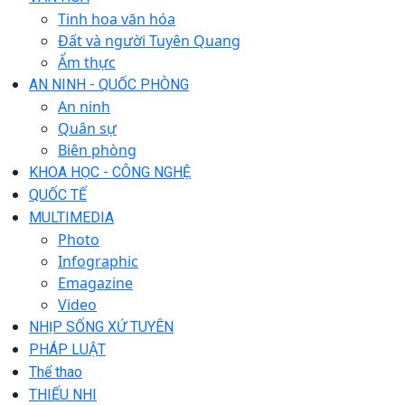
Tinh hoa văn hóa
Đất và người Tuyên Quang
Ẩm thực
AN NINH - QUỐC PHÒNG
An ninh
Quân sự
Biên phòng
KHOA HỌC - CÔNG NGHỆ
QUỐC TẾ
MULTIMEDIA
Photo
Infographic
Emagazine
Video
NHỊP SỐNG XỨ TUYÊN
PHÁP LUẬT
Thể thao
THIẾU NHI