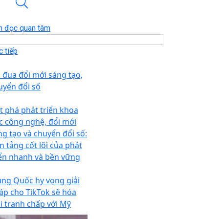
n đọc quan tâm
 tiếp
i đua đổi mới sáng tạo,
uyển đổi số
t phá phát triển khoa
c công nghệ, đổi mới
ng tạo và chuyển đổi số:
n tảng cốt lõi của phát
iển nhanh và bền vững
ung Quốc hy vọng giải
áp cho TikTok sẽ hóa
ải tranh chấp với Mỹ