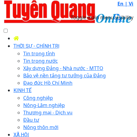
En |
Vi
Toggle main menu visibility
THỜI SỰ - CHÍNH TRỊ
Tin trong tỉnh
Tin trong nước
Xây dựng Đảng - Nhà nước - MTTQ
Bảo vệ nền tảng tư tưởng của Đảng
Đạo đức Hồ Chí Minh
KINH TẾ
Công nghiệp
Nông-Lâm nghiệp
Thương mại - Dịch vụ
Đầu tư
Nông thôn mới
XÃ HỘI