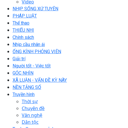
Video
NHỊP SỐNG XỨ TUYÊN
PHÁP LUẬT
Thể thao
THIẾU NHI
Chính sách
Nhịp cầu nhân ái
ỐNG KÍNH PHÓNG VIÊN
Giải trí
Người tốt - Việc tốt
GÓC NHÌN
XÃ LUẬN - VẤN ĐỀ KỲ NÀY
NỀN TẢNG SỐ
Truyền hình
Thời sự
Chuyên đề
Văn nghệ
Dân tộc