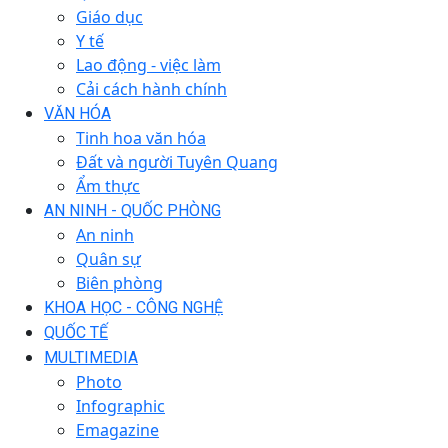
Giáo dục
Y tế
Lao động - việc làm
Cải cách hành chính
VĂN HÓA
Tinh hoa văn hóa
Đất và người Tuyên Quang
Ẩm thực
AN NINH - QUỐC PHÒNG
An ninh
Quân sự
Biên phòng
KHOA HỌC - CÔNG NGHỆ
QUỐC TẾ
MULTIMEDIA
Photo
Infographic
Emagazine