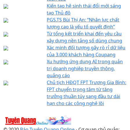
Kiến tạo hệ sinh thái đổi mới sáng
tạo Thủ đô
PGS.TS Bùi Thị An: “Nhân lực chất
lượng cao là yếu tố quyết định”
Từ tổng kết triển khai đến yêu cầu
xây dựng nền tảng số dùng chung
Xác minh đối tượng gây rò rỉ dữ liệu
của 3.000 khách hàng Coupang
Xu hướng ứng dụng AI trong quản
trị doanh nghiệp truyền thông,
quảng cáo
Chủ tịch HĐQT FPT Trương Gia Bình:
FPT chuyển trọng tâm từ tăng
trưởng thuần túy sang đầu tư dài
hạn cho các công nghệ lõi
© 2020
Báo Tuyên Quang Online
- Cơ quan chủ quản: